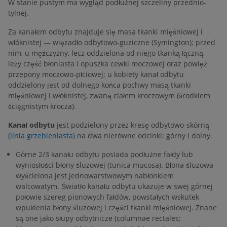
W stanie pustym ma wygląd podłużnej szczeliny przednio-
tylnej.
Za kanałem odbytu znajduje się masa tkanki mięśniowej i
włóknistej — więzadło odbytowo-guziczne (Symington); przed
nim, u mężczyzny, lecz oddzielona od niego tkanką łączną,
leży część błoniasta i opuszka cewki moczowej oraz powięź
przepony moczowo-płciowej; u kobiety kanał odbytu
oddzielony jest od dolnego końca pochwy masą tkanki
mięśniowej i włóknistej, zwaną ciałem kroczowym (środkiem
ścięgnistym krocza).
Kanał odbytu
jest podzielony przez kresę odbytowo-skórną
(linia grzebieniasta)
na dwa nierówne odcinki: górny i dolny.
Górne 2/3 kanału odbytu posiada podłużne fałdy lub
wyniosłości błony śluzowej (tunica mucosa). Błona śluzowa
wyścielona jest jednowarstwowym nabłonkiem
walcowatym. Światło kanału odbytu ukazuje w swej górnej
połowie szereg pionowych fałdów, powstałych wskutek
wpuklenia błony śluzowej i części tkanki mięśniowej. Znane
są one jako słupy odbytnicze (columnae rectales;