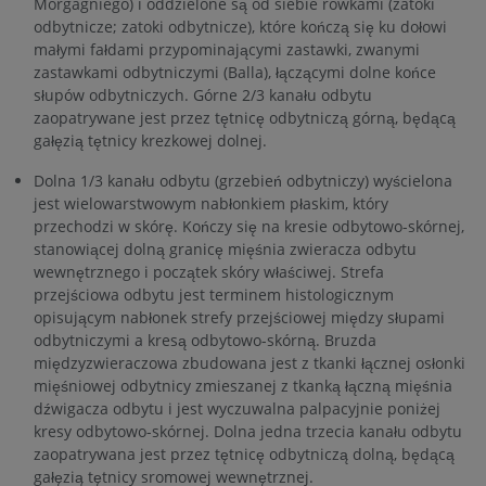
Morgagniego) i oddzielone są od siebie rowkami (zatoki
odbytnicze; zatoki odbytnicze), które kończą się ku dołowi
małymi fałdami przypominającymi zastawki, zwanymi
zastawkami odbytniczymi (Balla), łączącymi dolne końce
słupów odbytniczych. Górne 2/3 kanału odbytu
zaopatrywane jest przez tętnicę odbytniczą górną, będącą
gałęzią tętnicy krezkowej dolnej.
Dolna 1/3 kanału odbytu (grzebień odbytniczy) wyścielona
jest wielowarstwowym nabłonkiem płaskim, który
przechodzi w skórę. Kończy się na kresie odbytowo-skórnej,
stanowiącej dolną granicę mięśnia zwieracza odbytu
wewnętrznego i początek skóry właściwej. Strefa
przejściowa odbytu jest terminem histologicznym
opisującym nabłonek strefy przejściowej między słupami
odbytniczymi a kresą odbytowo-skórną. Bruzda
międzyzwieraczowa zbudowana jest z tkanki łącznej osłonki
mięśniowej odbytnicy zmieszanej z tkanką łączną mięśnia
dźwigacza odbytu i jest wyczuwalna palpacyjnie poniżej
kresy odbytowo-skórnej. Dolna jedna trzecia kanału odbytu
zaopatrywana jest przez tętnicę odbytniczą dolną, będącą
gałęzią tętnicy sromowej wewnętrznej.