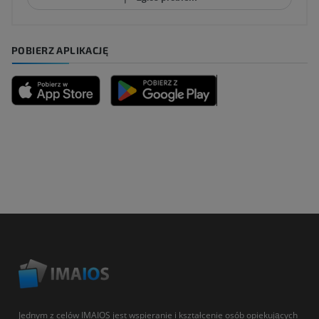
POBIERZ APLIKACJĘ
Jednym z celów IMAIOS jest wspieranie i kształcenie osób opiekujących