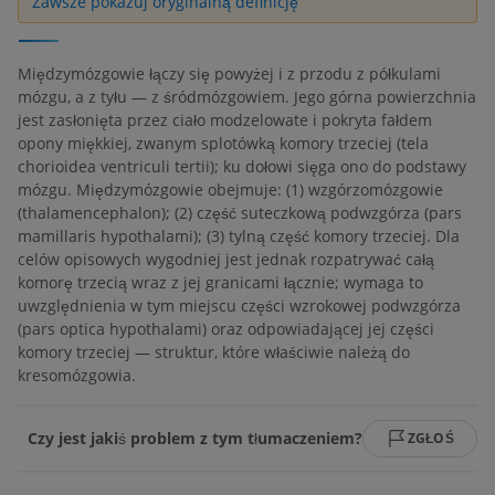
Zawsze pokazuj oryginalną definicję
Międzymózgowie łączy się powyżej i z przodu z półkulami
mózgu, a z tyłu — z śródmózgowiem. Jego górna powierzchnia
jest zasłonięta przez ciało modzelowate i pokryta fałdem
opony miękkiej, zwanym splotówką komory trzeciej (tela
chorioidea ventriculi tertii); ku dołowi sięga ono do podstawy
mózgu. Międzymózgowie obejmuje: (1) wzgórzomózgowie
(thalamencephalon); (2) część suteczkową podwzgórza (pars
mamillaris hypothalami); (3) tylną część komory trzeciej. Dla
celów opisowych wygodniej jest jednak rozpatrywać całą
komorę trzecią wraz z jej granicami łącznie; wymaga to
uwzględnienia w tym miejscu części wzrokowej podwzgórza
(pars optica hypothalami) oraz odpowiadającej jej części
komory trzeciej — struktur, które właściwie należą do
kresomózgowia.
Czy jest jakiś problem z tym tłumaczeniem?
ZGŁOŚ