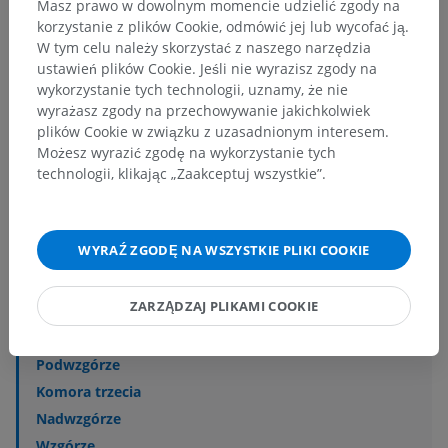
Masz prawo w dowolnym momencie udzielić zgody na
korzystanie z plików Cookie, odmówić jej lub wycofać ją.
W tym celu należy skorzystać z naszego narzędzia
Anatomia człowieka 2
ustawień plików Cookie. Jeśli nie wyrazisz zgody na
wykorzystanie tych technologii, uznamy, że nie
wyrażasz zgody na przechowywanie jakichkolwiek
Anatomia człowieka 1
plików Cookie w związku z uzasadnionym interesem.
Anatomia układu kostnego
>
Układ nerwowy
>
Możesz wyrazić zgodę na wykorzystanie tych
Centralny system nerwowy
>
Mózg
>
technologii, klikając „Zaakceptuj wszystkie”.
Przodomózgowie
>
Międzymózgowie
Powiązane struktury:
WYRAŹ ZGODĘ NA WSZYSTKIE PLIKI COOKIE
Nadwzgórze
Wzgórze
ZARZĄDZAJ PLIKAMI COOKIE
Podwzgórze
Zawzgórze
Podwzgórze
Komora trzecia
Nadwzgórze
Wzgórze