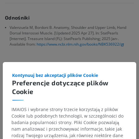
Odnośniki
Valenzuela M, Bordoni B. Anatomy, Shoulder and Upper Limb, Hand
Dorsal Interossei Muscle. [Updated 2025 Apr 27]. In: StatPearls
[Internet]. Treasure Island (FL): StatPearls Publishing; 2025 Jan-.
Available from:
https://www.ncbi.nlm.nih.gov/books/NBK536922/
Galeria
Kontynuuj bez akceptacji plików Cookie
Preferencje dotyczące plików
Cookie
IMAIOS i wybrane strony trzecie korzystają z plików
Cookie lub podobnych technologii, w szczególności do
badania popularności strony. Pliki Cookie pozwalają
nam analizować i przechowywać informacje, takie jak
rodzaj Twojego urządzenia, jak również niektóre dane