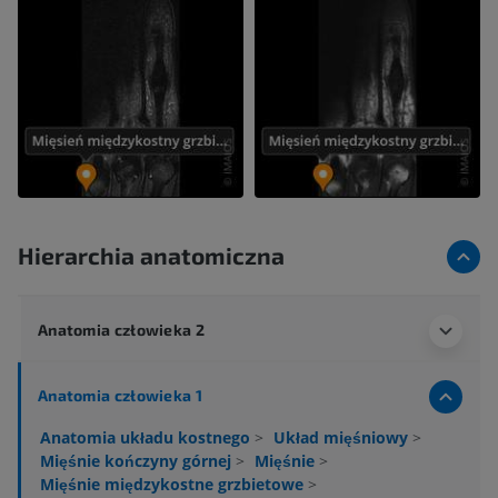
Hierarchia anatomiczna
Anatomia człowieka 2
Anatomia człowieka 1
Anatomia układu kostnego
>
Układ mięśniowy
>
Mięśnie kończyny górnej
>
Mięśnie
>
Mięśnie międzykostne grzbietowe
>