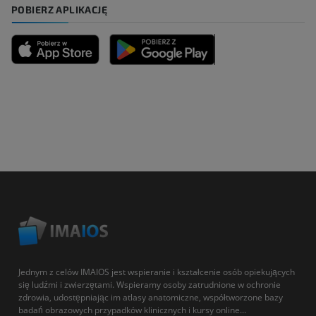
POBIERZ APLIKACJĘ
Jednym z celów IMAIOS jest wspieranie i kształcenie osób opiekujących
się ludźmi i zwierzętami. Wspieramy osoby zatrudnione w ochronie
zdrowia, udostępniając im atlasy anatomiczne, współtworzone bazy
badań obrazowych przypadków klinicznych i kursy online...