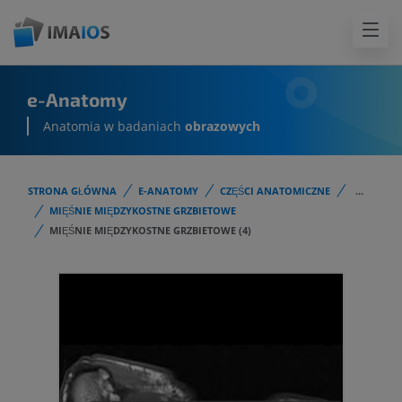
e-Anatomy
Anatomia w badaniach
obrazowych
STRONA GŁÓWNA
E-ANATOMY
CZĘŚCI ANATOMICZNE
...
MIĘŚNIE MIĘDZYKOSTNE GRZBIETOWE
MIĘŚNIE MIĘDZYKOSTNE GRZBIETOWE (4)