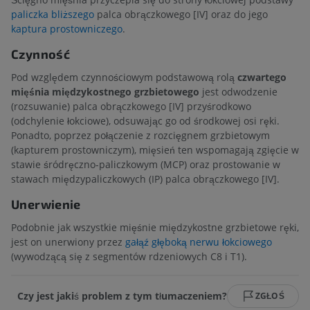
paliczka bliższego
palca obrączkowego [IV] oraz do jego
kaptura prostowniczego
.
Czynność
Pod względem czynnościowym podstawową rolą
czwartego
mięśnia międzykostnego grzbietowego
jest odwodzenie
(rozsuwanie) palca obrączkowego [IV] przyśrodkowo
(odchylenie łokciowe), odsuwając go od środkowej osi ręki.
Ponadto, poprzez połączenie z rozcięgnem grzbietowym
(kapturem prostowniczym), mięsień ten wspomagają zgięcie w
stawie śródręczno-paliczkowym (MCP) oraz prostowanie w
stawach międzypaliczkowych (IP) palca obrączkowego [IV].
Unerwienie
Podobnie jak wszystkie mięśnie międzykostne grzbietowe ręki,
jest on unerwiony przez
gałąź głęboką nerwu łokciowego
(wywodzącą się z segmentów rdzeniowych C8 i T1).
Czy jest jakiś problem z tym tłumaczeniem?
ZGŁOŚ