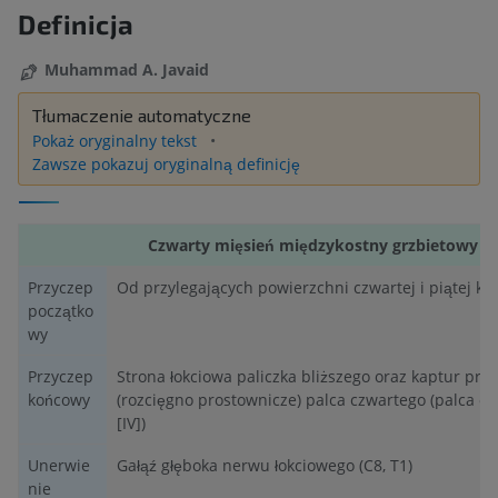
Definicja
Muhammad A. Javaid
Tłumaczenie automatyczne
Pokaż oryginalny tekst
Zawsze pokazuj oryginalną definicję
Czwarty mięsień międzykostny grzbietowy
Przyczep
Od przylegających powierzchni czwartej i piątej ko
początko
wy
Przyczep
Strona łokciowa paliczka bliższego oraz kaptur pro
końcowy
(rozcięgno prostownicze) palca czwartego (palca 
[IV])
Unerwie
Gałąź głęboka nerwu łokciowego (C8, T1)
nie