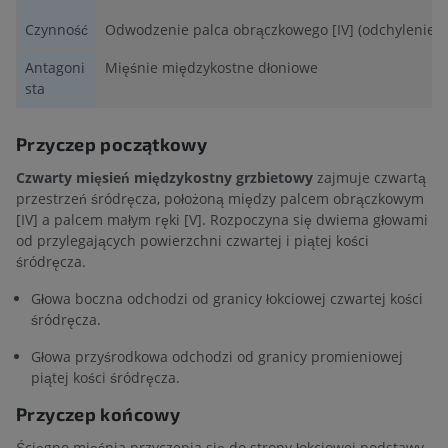
Czynność
Odwodzenie palca obrączkowego [IV] (odchylenie ł
Antagoni
Mięśnie międzykostne dłoniowe
sta
Przyczep początkowy
Czwarty mięsień międzykostny grzbietowy
zajmuje czwartą
przestrzeń śródręcza, położoną między palcem obrączkowym
[IV] a palcem małym ręki [V]. Rozpoczyna się dwiema głowami
od przylegających powierzchni czwartej i piątej kości
śródręcza.
Głowa boczna odchodzi od granicy łokciowej czwartej kości
śródręcza.
Głowa przyśrodkowa odchodzi od granicy promieniowej
piątej kości śródręcza.
Przyczep końcowy
Ścięgno mięśnia przyczepia się do strony łokciowej podstawy