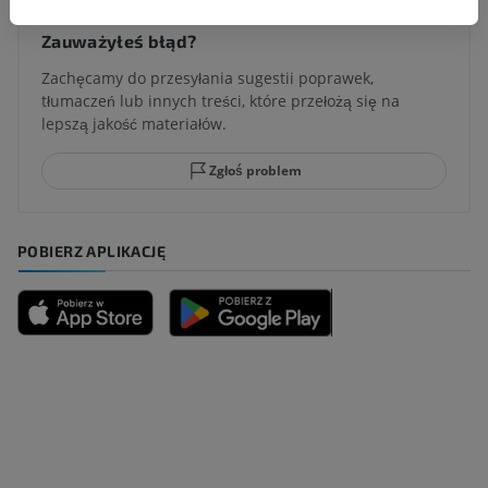
Zauważyłeś błąd?
Zachęcamy do przesyłania sugestii poprawek,
tłumaczeń lub innych treści, które przełożą się na
lepszą jakość materiałów.
Zgłoś problem
POBIERZ APLIKACJĘ