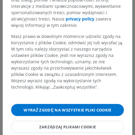
Anatomia człowieka 2
interakcje z mediami społecznościowymi, wyświetlanie
spersonalizowanych treści, pomiar wydajności i
Ciało ludzkie
>
Układy mięśniowo-szkieletowe
>
atrakcyjności treści. Nasza
privacy policy
zawiera
Układ mięśniowy
>
więcej informacji w tym zakresie.
Część miedniczna układu mięśniowego
>
Mięśnie miednicy
>
Mięśnie krocza
>
Masz prawo w dowolnym momencie udzielić zgody na
Mięsień okolicy moczowo-płciowej
korzystanie z plików Cookie, odmówić jej lub wycofać ją.
W tym celu należy skorzystać z naszego narzędzia
Powiązane struktury:
ustawień plików Cookie. Jeśli nie wyrazisz zgody na
Przestrzeń powierzchowna krocza
wykorzystanie tych technologii, uznamy, że nie
Woreczek krocza; Głęboka przestrzeń krocza
wyrażasz zgody na przechowywanie jakichkolwiek
plików Cookie w związku z uzasadnionym interesem.
Możesz wyrazić zgodę na wykorzystanie tych
technologii, klikając „Zaakceptuj wszystkie”.
Anatomia człowieka 1
WYRAŹ ZGODĘ NA WSZYSTKIE PLIKI COOKIE
Tłumaczenia
ZARZĄDZAJ PLIKAMI COOKIE