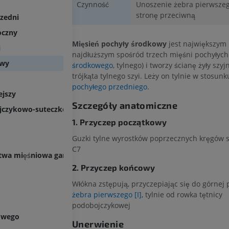
Czynność
Unoszenie żebra pierwszego 
stronę przeciwną
rzedni
oczny
Mięsień pochyły środkowy
jest największym 
i
najdłuższym spośród trzech mięśni pochyłych
owy
środkowego
, tylnego) i tworzy ścianę żyły szyj
trójkąta tylnego szyi. Leży on tylnie w stosun
pochyłego przedniego
.
ejszy
Szczegóły anatomiczne
jczykowo-suteczkowaty
1. Przyczep początkowy
Guzki tylne wyrostków poprzecznych kręgów 
C7
twa mięśniowa gardła
2. Przyczep końcowy
Włókna zstępują, przyczepiając się do górnej
żebra pierwszego [I]
, tylnie od rowka tętnicy
podobojczykowej
KOŃCZYNA GÓRNA
KOŃCZYNA DOLNA
owego
Unerwienie