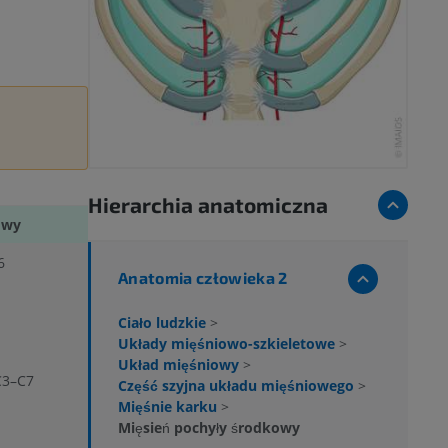
Hierarchia anatomiczna
owy
6
Anatomia człowieka 2
Ciało ludzkie
>
Układy mięśniowo-szkieletowe
>
Układ mięśniowy
>
C3–C7
Część szyjna układu mięśniowego
>
Mięśnie karku
>
Mięsień pochyły środkowy