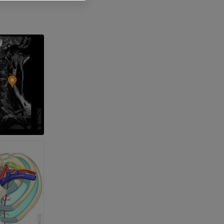
 nogi
kończyny