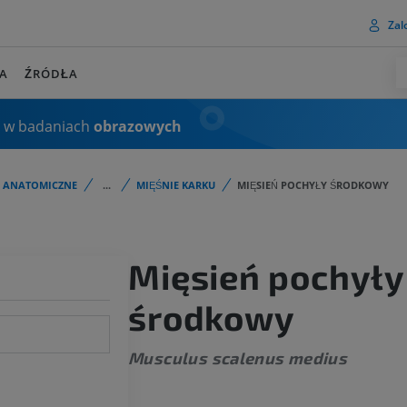
Zalo
A
ŹRÓDŁA
 w badaniach
obrazowych
I ANATOMICZNE
...
MIĘŚNIE KARKU
MIĘSIEŃ POCHYŁY ŚRODKOWY
Mięsień pochyły
środkowy
Musculus scalenus medius