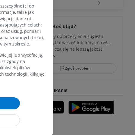
‹
›
 szczególności do
rmacje, takie jak
(dodatkowy
igacji, dane nt.
 kolana
następujących celach:
Zauważyłeś błąd?
oraz usług, pomiar i
działając
Zachęcamy do przesyłania sugestii
sonalizowanych treści,
poprawek, tłumaczeń lub innych treści,
w tym zakresie.
które przełożą się na lepszą jakość
ci stępu
 szyi.
ć jej lub wycofać ją.
materiałów.
zisz zgody na
eniem?
hkolwiek plików
Zgłoś problem
 technologii, klikając
ia
POBIERZ APLIKACJĘ
zyny dolnej
 of Clinical
Elsevier.