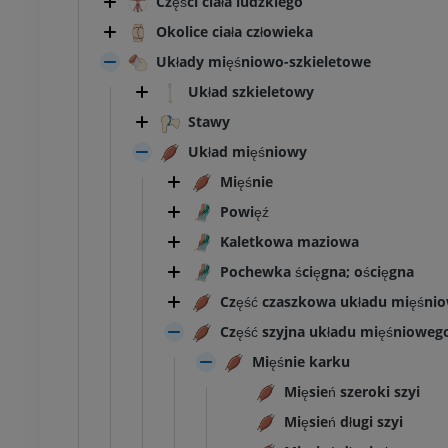
Części ciała ludzkiego
Okolice ciała człowieka
Układy mięśniowo-szkieletowe
Układ szkieletowy
Stawy
Układ mięśniowy
Mięśnie
Powięź
Kaletkowa maziowa
Pochewka ścięgna; ościęgna
Część czaszkowa układu mięśni
Część szyjna układu mięśnioweg
Mięśnie karku
Mięsień szeroki szyi
Mięsień długi szyi