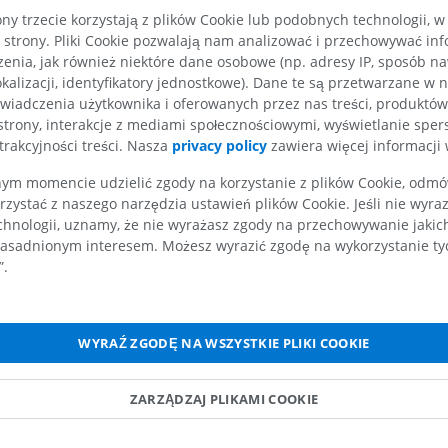
RM
ny trzecie korzystają z plików Cookie lub podobnych technologii, w
Czynności
PREMIUM
RTG kończyny górnej
strony. Pliki Cookie pozwalają nam analizować i przechowywać info
Unosi żebro pierwsze [I] podczas wdechu 
Radiografia
enia, jak również niektóre dane osobowe (np. adresy IP, sposób naw
Artrografia TK
mięsień wdechowy).
kalizacji, identyfikatory jednostkowe). Dane te są przetwarzane w 
PREMIUM
Artrogram TK
wiadczenia użytkownika i oferowanych przez nas treści, produktów 
Zgina bocznie szyję w stronę ipsilateralną (
PREMIUM
strony, interakcje z mediami społecznościowymi, wyświetlanie sper
Kończyna górna
jednostronnie).
trakcyjności treści. Nasza
privacy policy
zawiera więcej informacji 
Ilustracje
RM kostki i koś
Stabilizuje kręgosłup szyjny podczas ruchów
PREMIUM
m momencie udzielić zgody na korzystanie z plików Cookie, odmówi
RM
rzystać z naszego narzędzia ustawień plików Cookie. Jeśli nie wyra
PREMIUM
Czy jest jakiś problem z tym tłumacz
chnologii, uznamy, że nie wyrażasz zgody na przechowywanie jakic
Arteriografia kończyny
asadnionym interesem. Możesz wyrazić zgodę na wykorzystanie tych
górnej
ZGŁOŚ
Angiografia
RM przodostop
”.
RM
ZA DARMO
PREMIUM
Odnośniki
Projekt Obrazowanie
WYRAŹ ZGODĘ NA WSZYSTKIE PLIKI COOKIE
Człowieka
Obraz CTA końc
Gray, H. (2016)
Gray’s Anatomy: The Anatomical Basis
Fotografia
TK
Practice
. 41st edn. Edited by S. Standring. New York: 
Chapter 29: Neck, pp. 451.
ZARZĄDZAJ PLIKAMI COOKIE
PREMIUM
PREMIUM