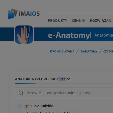
PRODUKTY
CENNIK
ROZWIĄZANI
e-Anatomy
Anatomia
STRONA GŁÓWNA
E-ANATOMY
CZĘŚC
ANATOMIA CZŁOWIEKA 2
HA2
Ciało ludzkie