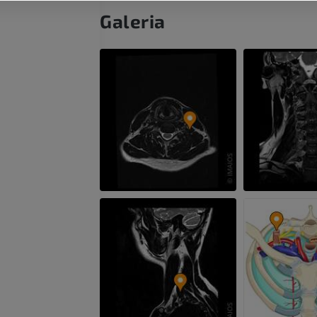
Tętnice i kości
Galeria
TK
ZA DARMO
Arteriografia 
dolnej
Angiografia
ZA DARMO