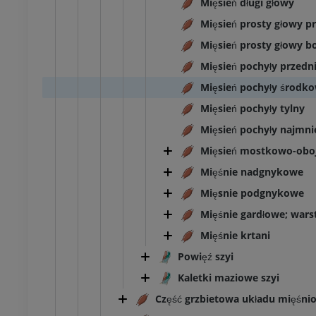
Mięsień długi głowy
Mięsień prosty głowy p
Mięsień prosty głowy b
Mięsień pochyły przedn
Mięsień pochyły środk
Mięsień pochyły tylny
Mięsień pochyły najmni
Mięsień mostkowo-obo
Mięśnie nadgnykowe
Mięsnie podgnykowe
Mięśnie gardłowe; wars
Mięśnie krtani
Powięź szyi
Kaletki maziowe szyi
KOSTKA-STOPA
Część grzbietowa układu mięśni