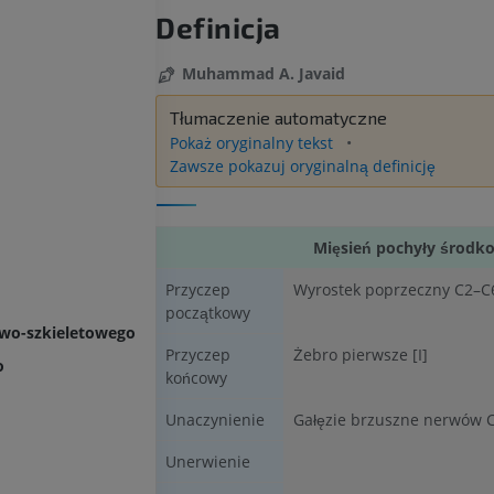
Definicja
Muhammad A. Javaid
Tłumaczenie automatyczne
Pokaż oryginalny tekst
Zawsze pokazuj oryginalną definicję
Mięsień pochyły środk
Przyczep
Wyrostek poprzeczny C2–C
początkowy
owo-szkieletowego
Przyczep
Żebro pierwsze [I]
o
końcowy
Unaczynienie
Gałęzie brzuszne nerwów 
Unerwienie