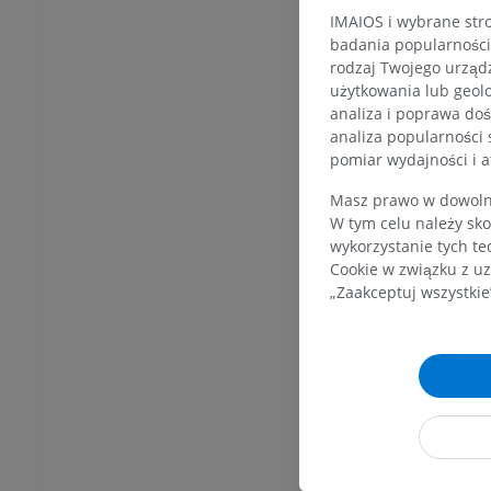
UM
IMAIOS i wybrane stro
Badanie TK stawu
badania popularności 
skokowego i stopy
rodzaj Twojego urządz
TK
użytkowania lub geolo
PREMIUM
analiza i poprawa doś
analiza popularności 
pomiar wydajności i a
Masz prawo w dowolny
W tym celu należy sko
wykorzystanie tych te
Cookie w związku z uz
„Zaakceptuj wszystkie