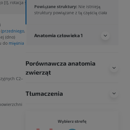
[I], rotacja szyi w
Powiązane struktury:
Nie istnieją
struktury powiązane z tą częścią ciała
i
 (
przedniego
,
Anatomia człowieka 1
nej (dno)
ku do
mięśnia
Porównawcza anatomia
zwierząt
szyjnych C2–
Tłumaczenia
 powierzchni
CAŁY O
Wybierz strefę