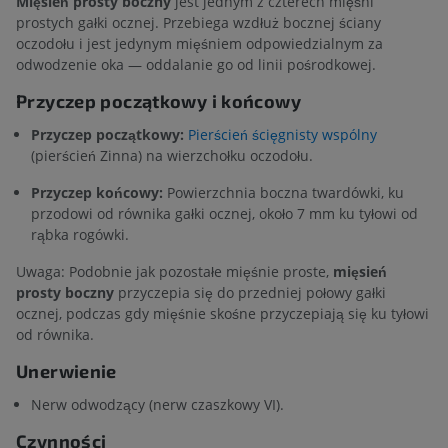
Mięsień prosty boczny
jest jednym z czterech mięśni
prostych gałki ocznej. Przebiega wzdłuż bocznej ściany
oczodołu i jest jedynym mięśniem odpowiedzialnym za
odwodzenie oka — oddalanie go od linii pośrodkowej.
Przyczep początkowy i końcowy
Przyczep początkowy:
Pierścień ścięgnisty wspólny
(pierścień Zinna) na wierzchołku oczodołu.
Przyczep końcowy:
Powierzchnia boczna twardówki, ku
przodowi od równika gałki ocznej, około 7 mm ku tyłowi od
rąbka rogówki.
Uwaga: Podobnie jak pozostałe mięśnie proste,
mięsień
prosty boczny
przyczepia się do przedniej połowy gałki
ocznej, podczas gdy mięśnie skośne przyczepiają się ku tyłowi
od równika.
Unerwienie
Nerw odwodzący (nerw czaszkowy VI).
Czynności