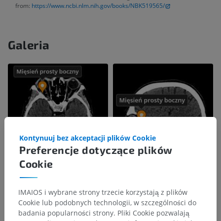
from:
https://www.ncbi.nlm.nih.gov/books/NBK519565/
Galeria
Kontynuuj bez akceptacji plików Cookie
Preferencje dotyczące plików
Cookie
IMAIOS i wybrane strony trzecie korzystają z plików
Cookie lub podobnych technologii, w szczególności do
badania popularności strony. Pliki Cookie pozwalają