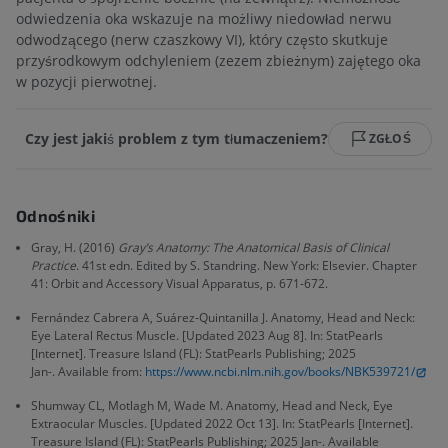
odwiedzenia oka wskazuje na możliwy niedowład nerwu
odwodzącego (nerw czaszkowy VI), który często skutkuje
przyśrodkowym odchyleniem (zezem zbieżnym) zajętego oka
w pozycji pierwotnej.
Czy jest jakiś problem z tym tłumaczeniem?
ZGŁOŚ
Odnośniki
Gray, H. (2016)
Gray’s Anatomy: The Anatomical Basis of Clinical
Practice
. 41st edn. Edited by S. Standring. New York: Elsevier. Chapter
41: Orbit and Accessory Visual Apparatus, p. 671-672.
Fernández Cabrera A, Suárez-Quintanilla J. Anatomy, Head and Neck:
Eye Lateral Rectus Muscle. [Updated 2023 Aug 8]. In: StatPearls
[Internet]. Treasure Island (FL): StatPearls Publishing; 2025
Jan-. Available from:
https://www.ncbi.nlm.nih.gov/books/NBK539721/
Shumway CL, Motlagh M, Wade M. Anatomy, Head and Neck, Eye
Extraocular Muscles. [Updated 2022 Oct 13]. In: StatPearls [Internet].
Treasure Island (FL): StatPearls Publishing; 2025 Jan-. Available