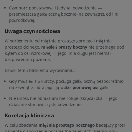
Czynność podstawowa i jedyna: odwodzenie —
przemieszcza gałkę oczną bocznie (na zewnątrz), od linii
pośrodkowej.
Uwaga czynnościowa
W odróżnieniu od mięśnia prostego górnego i mięśnia
prostego dolnego,
mięsień prosty boczny
nie przebiega pod
kątem do osi wzrokowej — jego linia ciągu jest niemal
bezpośrednio pozioma.
Dzięki temu bliskiemu wyrównaniu:
Gdy mięsień się kurczy, pociąga gałkę oczną bezpośrednio
na zewnątrz, obracając ją wokół
pionowej osi
gałki.
Nie unosi, nie obniża ani nie rotuje (skręca) oka — jego
działanie stanowi czyste odwodzenie.
Korelacja kliniczna
W celu zbadania
mięśnia prostego bocznego
badający prosi
pacjenta o spojrzenie bocznie (na zewnątrz). Niemożność