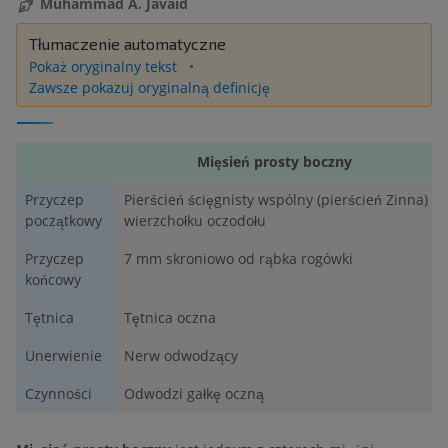
Muhammad A. Javaid
Tłumaczenie automatyczne
Pokaż oryginalny tekst
Zawsze pokazuj oryginalną definicję
Mięsień prosty boczny
Przyczep
Pierścień ścięgnisty wspólny (pierścień Zinna) n
początkowy
wierzchołku oczodołu
Przyczep
7 mm skroniowo od rąbka rogówki
końcowy
Tętnica
Tętnica oczna
Unerwienie
Nerw odwodzący
Czynności
Odwodzi gałkę oczną