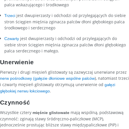
palca wskazującego i środkowego
jest dwupierzasty i odchodzi od przylegających do siebie
Trzeci
stron ścięgien mięśnia zginacza palców dłoni głębokiego palca
środkowego i serdecznego
jest dwupierzasty i odchodzi od przylegających do
Czwarty
siebie stron ścięgien mięśnia zginacza palców dłoni głębokiego
palca serdecznego i małego.
Unerwienie
Pierwszy i drugi mięsień glistowaty są zazwyczaj unerwiane przez
), natomiast trzeci
nerw pośrodkowy (gałęzie dłoniowe wspólne palców
i czwarty mięsień glistowaty otrzymują unerwienie od
gałęzi
.
głębokiej nerwu łokciowego
Czynność
Wszystkie cztery
mają wspólną, podstawową
mięśnie glistowate
czynność: zginają stawy śródręczno-paliczkowe (MCP),
jednocześnie prostując bliższe stawy międzypaliczkowe (PIP) i