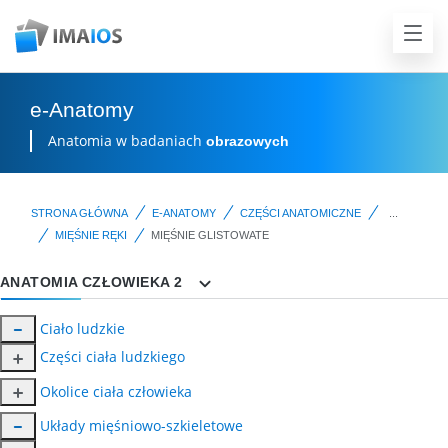
e-Anatomy
Anatomia w badaniach
obrazowych
STRONA GŁÓWNA
E-ANATOMY
CZĘŚCI ANATOMICZNE
...
MIĘŚNIE RĘKI
MIĘŚNIE GLISTOWATE
ANATOMIA CZŁOWIEKA 2
Ciało ludzkie
Części ciała ludzkiego
Okolice ciała człowieka
Układy mięśniowo-szkieletowe