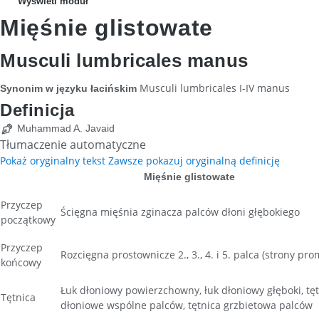
Wyświetl moduł
Mięśnie glistowate
Musculi lumbricales manus
Musculi lumbricales I-IV manus
Synonim w języku łacińskim
Definicja
Muhammad A. Javaid
Tłumaczenie automatyczne
Pokaż oryginalny tekst
Zawsze pokazuj oryginalną definicję
Mięśnie glistowate
Przyczep
Ścięgna mięśnia zginacza palców dłoni głębokiego
początkowy
Przyczep
Rozcięgna prostownicze 2., 3., 4. i 5. palca (strony pr
końcowy
Łuk dłoniowy powierzchowny, łuk dłoniowy głęboki, tę
Tętnica
dłoniowe wspólne palców, tętnica grzbietowa palców