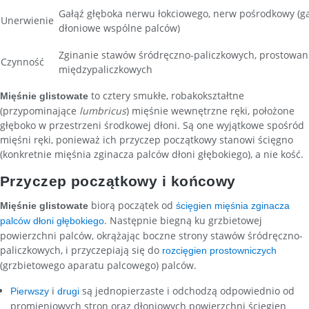
Gałąź głęboka nerwu łokciowego, nerw pośrodkowy (ga
Unerwienie
dłoniowe wspólne palców)
Zginanie stawów śródręczno-paliczkowych, prostowan
Czynność
międzypaliczkowych
to cztery smukłe, robakokształtne
Mięśnie glistowate
(przypominające
lumbricus
) mięśnie wewnętrzne ręki, położone
głęboko w przestrzeni środkowej dłoni. Są one wyjątkowe spośród
mięśni ręki, ponieważ ich przyczep początkowy stanowi ścięgno
(konkretnie mięśnia zginacza palców dłoni głębokiego), a nie kość.
Przyczep początkowy i końcowy
biorą początek od
Mięśnie glistowate
ścięgien mięśnia zginacza
. Następnie biegną ku grzbietowej
palców dłoni głębokiego
powierzchni palców, okrążając boczne strony stawów śródręczno-
paliczkowych, i przyczepiają się do
rozcięgien prostowniczych
(grzbietowego aparatu palcowego) palców.
i
są jednopierzaste i odchodzą odpowiednio od
Pierwszy
drugi
promieniowych stron oraz dłoniowych powierzchni ścięgien