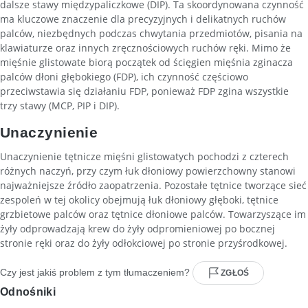
dalsze stawy międzypaliczkowe (DIP). Ta skoordynowana czynność
ma kluczowe znaczenie dla precyzyjnych i delikatnych ruchów
palców, niezbędnych podczas chwytania przedmiotów, pisania na
klawiaturze oraz innych zręcznościowych ruchów ręki. Mimo że
mięśnie glistowate biorą początek od ścięgien mięśnia zginacza
palców dłoni głębokiego (FDP), ich czynność częściowo
przeciwstawia się działaniu FDP, ponieważ FDP zgina wszystkie
trzy stawy (MCP, PIP i DIP).
Unaczynienie
Unaczynienie tętnicze mięśni glistowatych pochodzi z czterech
różnych naczyń, przy czym łuk dłoniowy powierzchowny stanowi
najważniejsze źródło zaopatrzenia. Pozostałe tętnice tworzące sieć
zespoleń w tej okolicy obejmują łuk dłoniowy głęboki, tętnice
grzbietowe palców oraz tętnice dłoniowe palców. Towarzyszące im
żyły odprowadzają krew do żyły odpromieniowej po bocznej
stronie ręki oraz do żyły odłokciowej po stronie przyśrodkowej.
Czy jest jakiś problem z tym tłumaczeniem?
ZGŁOŚ
Odnośniki