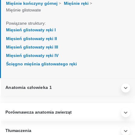
>
>
Mięśnie kończyny górnej
Mięśnie ręki
Mięśnie glistowate
Powiązane struktury:
Mięsień glistowaty ręki I
Mięsień glistowaty ręki II
Mięsień glistowaty ręki III
Mięsień glistowaty ręki IV
Ścięgno mięśnia glistowatego ręki
Anatomia człowieka 1
Porównawcza anatomia zwierząt
Tłumaczenia