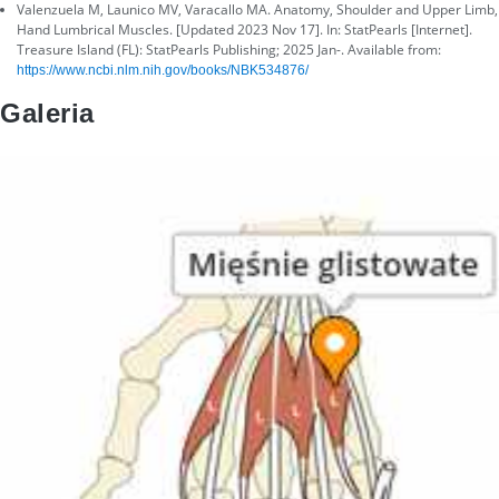
Valenzuela M, Launico MV, Varacallo MA. Anatomy, Shoulder and Upper Limb,
Hand Lumbrical Muscles. [Updated 2023 Nov 17]. In: StatPearls [Internet].
Treasure Island (FL): StatPearls Publishing; 2025 Jan-. Available from:
https://www.ncbi.nlm.nih.gov/books/NBK534876/
Galeria