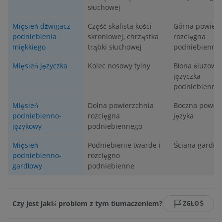
słuchowej
Mięsień dźwigacz
Część skalista kości
Górna powierz
podniebienia
skroniowej, chrząstka
rozcięgna
miękkiego
trąbki słuchowej
podniebienne
Mięsień języczka
Kolec nosowy tylny
Błona śluzowa
języczka
podniebienne
Mięsień
Dolna powierzchnia
Boczna powier
podniebienno-
rozcięgna
języka
językowy
podniebiennego
Mięsień
Podniebienie twarde i
Ściana gardła
podniebienno-
rozcięgno
gardłowy
podniebienne
Czy jest jakiś problem z tym tłumaczeniem?
ZGŁOŚ