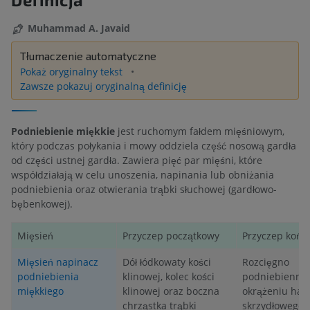
Muhammad A. Javaid
Tłumaczenie automatyczne
Pokaż oryginalny tekst
Zawsze pokazuj oryginalną definicję
Podniebienie miękkie
jest ruchomym fałdem mięśniowym,
który podczas połykania i mowy oddziela część nosową gardła
od części ustnej gardła. Zawiera pięć par mięśni, które
współdziałają w celu unoszenia, napinania lub obniżania
podniebienia oraz otwierania trąbki słuchowej (gardłowo-
bębenkowej).
Mięsień
Przyczep początkowy
Przyczep końc
Mięsień napinacz
Dół łódkowaty kości
Rozcięgno
podniebienia
klinowej, kolec kości
podniebienne 
miękkiego
klinowej oraz boczna
okrążeniu hac
chrząstka trąbki
skrzydłowego)