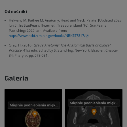
Odnośniki
Helwany M, Rathee M. Anatomy, Head and Neck, Palate. [Updated 2023
Jun 5]. In: StatPearls [Internet]. Treasure Island (FL): StatPearls
Publishing; 2025 Jan-. Available from:
https://www.ncbi.nlm.nih.gov/books/NBK557817/
Gray, H. (2016)
Gray’s Anatomy: The Anatomical Basis of Clinical
Practice
. 41st edn. Edited by S. Standring. New York: Elsevier. Chapter
34: Pharynx, pp. 578-581.
Galeria