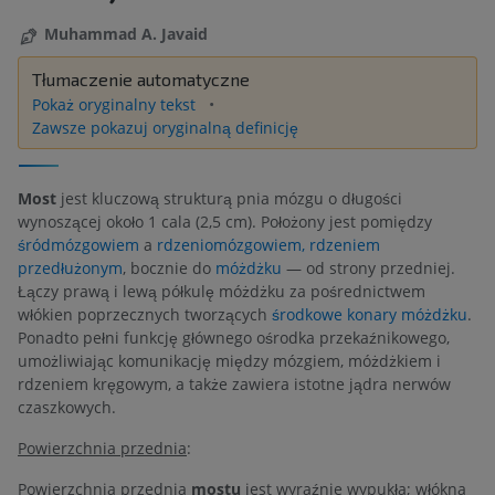
Muhammad A. Javaid
Tłumaczenie automatyczne
Pokaż oryginalny tekst
Zawsze pokazuj oryginalną definicję
Most
jest kluczową strukturą pnia mózgu o długości
wynoszącej około 1 cala (2,5 cm). Położony jest pomiędzy
śródmózgowiem
a
rdzeniomózgowiem, rdzeniem
przedłużonym
, bocznie do
móżdżku
— od strony przedniej.
Łączy prawą i lewą półkulę móżdżku za pośrednictwem
włókien poprzecznych tworzących
środkowe konary móżdżku
.
Ponadto pełni funkcję głównego ośrodka przekaźnikowego,
umożliwiając komunikację między mózgiem, móżdżkiem i
rdzeniem kręgowym, a także zawiera istotne jądra nerwów
czaszkowych.
Powierzchnia przednia
:
Powierzchnia przednia
mostu
jest wyraźnie wypukła; włókna