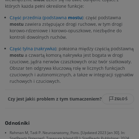
których każda pełni określone funkcje:
Część przednia (podstawna
mostu
)
: część podstawna
mostu
zawiera zstępujące drogi ruchowe, w tym drogi
korowo-rdzeniowe i korowo-opuszkowe, niezbędne do
kontroli dowolnych ruchów.
Część tylna (nakrywka)
: położona między częścią podstawną
mostu
a czwartą komorą nakrywka jest bogata w drogi
czuciowe, jądra nerwów czaszkowych oraz twór siatkowaty.
Obszar ten odgrywa kluczową rolę w licznych funkcjach
czuciowych i autonomicznych, a także w integracji sygnałów
ruchowych i czuciowych.
Czy jest jakiś problem z tym tłumaczeniem?
ZGŁOŚ
Odnośniki
Rahman M, Tadi P. Neuroanatomy, Pons. [Updated 2023 Jan 30]. In:
StatPearls [Internet]. Treasure Island (FL): StatPearls Publishing; 2024