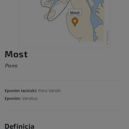
Most
Pons
Eponim łaciński:
Pons Varolii
Eponim:
Varolius
Definicja