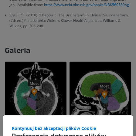
Jan-. Available from:
https://www.ncbi.nlm.nih.gov/books/NBK560589/
Snell, R.S. (2010). ‘Chapter 5: The Brainstem’, in Clinical Neuroanatomy.
(7th ed.) Philadelphia: Wolters Kluwer Health/Lippincott Williams &
Wilkins, pp. 206-208.
Galeria
Kontynuuj bez akceptacji plików Cookie
Preferencje dotyczące plików