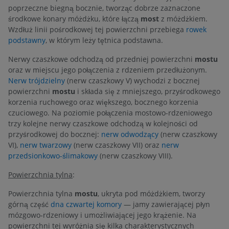
poprzeczne biegną bocznie, tworząc dobrze zaznaczone
środkowe konary móżdżku, które łączą
most
z móżdżkiem.
Wzdłuż linii pośrodkowej tej powierzchni przebiega
rowek
podstawny
, w którym leży tętnica podstawna.
Nerwy czaszkowe odchodzą od przedniej powierzchni
mostu
oraz w miejscu jego połączenia z rdzeniem przedłużonym.
Nerw trójdzielny
(nerw czaszkowy V) wychodzi z bocznej
powierzchni
mostu
i składa się z mniejszego, przyśrodkowego
korzenia ruchowego oraz większego, bocznego korzenia
czuciowego. Na poziomie połączenia mostowo-rdzeniowego
trzy kolejne nerwy czaszkowe odchodzą w kolejności od
przyśrodkowej do bocznej:
nerw odwodzący
(nerw czaszkowy
VI),
nerw twarzowy
(nerw czaszkowy VII) oraz
nerw
przedsionkowo-ślimakowy
(nerw czaszkowy VIII).
Powierzchnia tylna
:
Powierzchnia tylna
mostu
, ukryta pod móżdżkiem, tworzy
górną część
dna czwartej komory
— jamy zawierającej płyn
mózgowo-rdzeniowy i umożliwiającej jego krążenie. Na
powierzchni tej wyróżnia się kilka charakterystycznych