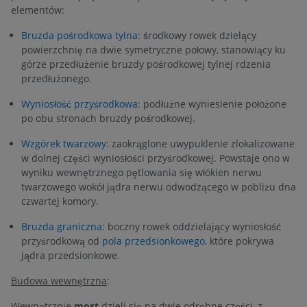
elementów:
Bruzda pośrodkowa tylna
: środkowy rowek dzielący
powierzchnię na dwie symetryczne połowy, stanowiący ku
górze przedłużenie bruzdy pośrodkowej tylnej rdzenia
przedłużonego.
Wyniosłość przyśrodkowa
: podłużne wyniesienie położone
po obu stronach bruzdy pośrodkowej.
Wzgórek twarzowy
: zaokrąglone uwypuklenie zlokalizowane
w dolnej części wyniosłości przyśrodkowej. Powstaje ono w
wyniku wewnętrznego pętlowania się włókien nerwu
twarzowego wokół jądra nerwu odwodzącego w pobliżu dna
czwartej komory.
Bruzda graniczna
: boczny rowek oddzielający wyniosłość
przyśrodkową od
pola przedsionkowego
, które pokrywa
jądra przedsionkowe.
Budowa wewnętrzna
:
Wewnętrznie
most
dzieli się na dwie odrębne części, z