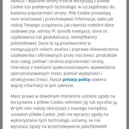
IMAIOS i wybrane strony trzecie korzystają z plików
Cookie lub podobnych technologii, w szczególności do
badania popularności strony. Pliki Cookie pozwalają
nam analizować i przechowywać informacje, takie jak
rodzaj Twojego urządzenia, jak również niektóre dane
osobowe (np. adresy IP, sposób nawigacji, dane nt.
użytkowania lub geolokalizacji, identyfikatory
jednostkowe). Dane te są przetwarzane w
następujących celach: analiza i poprawa doświadczenia
użytkownika i oferowanych przez nas treści, produktów
oraz usług, pomiar i analiza popularności strony,
interakcje z mediami społecznościowymi, wyświetlanie
spersonalizowanych treści, pomiar wydajności i
atrakcyjności treści. Nasza
privacy policy
zawiera
więcej informacji w tym zakresie.
Hierarchia anatomiczna
Masz prawo w dowolnym momencie udzielić zgody na
korzystanie z plików Cookie, odmówić jej lub wycofać ją.
Anatomia człowieka 2
W tym celu należy skorzystać z naszego narzędzia
ustawień plików Cookie. Jeśli nie wyrazisz zgody na
wykorzystanie tych technologii, uznamy, że nie
Anatomia człowieka 1
wyrażasz zgody na przechowywanie jakichkolwiek