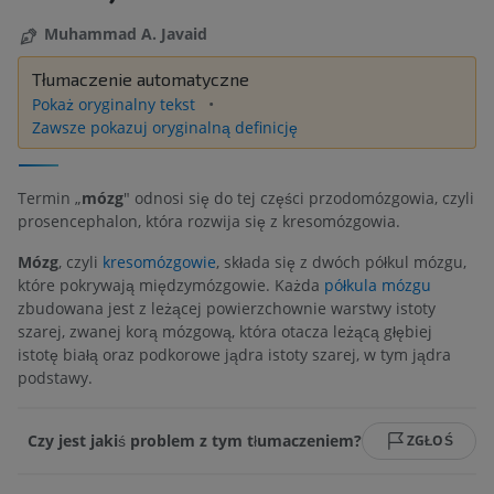
Muhammad A. Javaid
Tłumaczenie automatyczne
Pokaż oryginalny tekst
Zawsze pokazuj oryginalną definicję
Termin „
mózg
" odnosi się do tej części przodomózgowia, czyli
prosencephalon, która rozwija się z kresomózgowia.
Mózg
, czyli
kresomózgowie
, składa się z dwóch półkul mózgu,
które pokrywają międzymózgowie. Każda
półkula mózgu
zbudowana jest z leżącej powierzchownie warstwy istoty
szarej, zwanej korą mózgową, która otacza leżącą głębiej
istotę białą oraz podkorowe jądra istoty szarej, w tym jądra
podstawy.
Czy jest jakiś problem z tym tłumaczeniem?
ZGŁOŚ