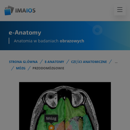
e-Anatomy
Anatomia w badaniach
obrazowych
STRONA GŁÓWNA
E-ANATOMY
CZĘŚCI ANATOMICZNE
...
MÓZG
PRZODOMÓZGOWIE