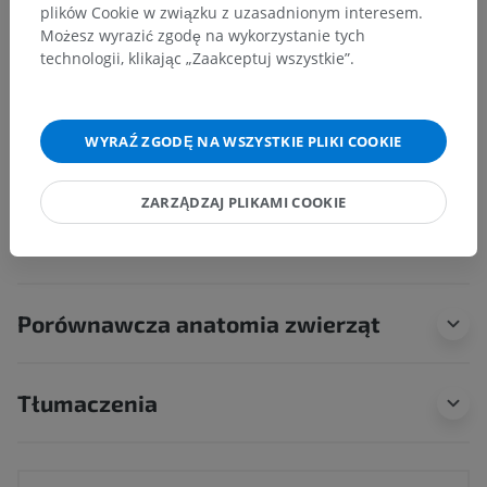
plików Cookie w związku z uzasadnionym interesem.
Możesz wyrazić zgodę na wykorzystanie tych
Neuroanatomia człowieka
technologii, klikając „Zaakceptuj wszystkie”.
Centralny system nerwowy
>
Mózg
>
Przodomózgowie
WYRAŹ ZGODĘ NA WSZYSTKIE PLIKI COOKIE
Powiązane struktury:
Międzymózgowie
ZARZĄDZAJ PLIKAMI COOKIE
Kresomózgowia
Porównawcza anatomia zwierząt
Tłumaczenia