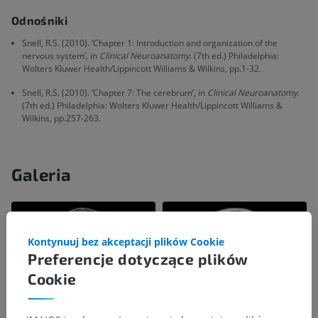
Odnośniki
Snell, R.S. (2010). ‘Chapter 1: Introduction and organization of the
nervous system’, in
Clinical Neuroanatomy
. (7th ed.) Philadelphia:
Wolters Kluwer Health/Lippincott Williams & Wilkins, pp.1-32.
Snell, R.S. (2010). ‘Chapter 7: The cerebrum’, in
Clinical Neuroanatomy
.
(7th ed.) Philadelphia: Wolters Kluwer Health/Lippincott Williams &
Wilkins, pp.257-263.
Galeria
Kontynuuj bez akceptacji plików Cookie
Preferencje dotyczące plików
Cookie