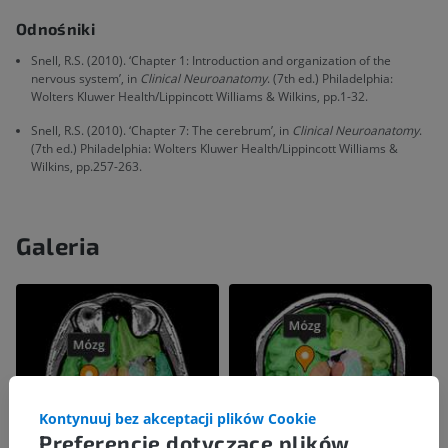
Odnośniki
Snell, R.S. (2010). ‘Chapter 1: Introduction and organization of the
nervous system’, in
Clinical Neuroanatomy
. (7th ed.) Philadelphia:
Wolters Kluwer Health/Lippincott Williams & Wilkins, pp.1-32.
Snell, R.S. (2010). ‘Chapter 7: The cerebrum’, in
Clinical Neuroanatomy
.
(7th ed.) Philadelphia: Wolters Kluwer Health/Lippincott Williams &
Wilkins, pp.257-263.
Galeria
Kontynuuj bez akceptacji plików Cookie
Preferencje dotyczące plików