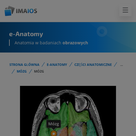
e-Anatomy
Anatomia w badaniach
obrazowych
STRONA GŁÓWNA
E-ANATOMY
CZĘŚCI ANATOMICZNE
...
MÓZG
MÓZG