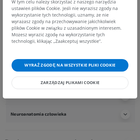
Mózg
>
Mózg
W tym celu należy skorzystać z naszego narzędzia
ustawień plików Cookie. Jeśli nie wyrazisz zgody na
Powiązane struktury:
wykorzystanie tych technologii, uznamy, że nie
Szczelina podłużna mózgu
wyrażasz zgody na przechowywanie jakichkolwiek
plików Cookie w związku z uzasadnionym interesem.
Półkule mózgu
Możesz wyrazić zgodę na wykorzystanie tych
Szczelina poprzeczna mózgu
technologii, klikając „Zaakceptuj wszystkie”.
Dół boczny mózgu
Kresomózgowie
Międzymózgowie
WYRAŹ ZGODĘ NA WSZYSTKIE PLIKI COOKIE
Przestrzenie wewnątrzmózgowe
ZARZĄDZAJ PLIKAMI COOKIE
Anatomia człowieka 1
Neuroanatomia człowieka