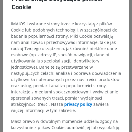
Cookie
IMAIOS i wybrane strony trzecie korzystają z plików
Cookie lub podobnych technologii, w szczególności do
badania popularności strony. Pliki Cookie pozwalają
nam analizować i przechowywać informacje, takie jak
rodzaj Twojego urządzenia, jak również niektóre dane
osobowe (np. adresy IP, sposób nawigacji, dane nt.
użytkowania lub geolokalizacji, identyfikatory
jednostkowe). Dane te są przetwarzane w
następujących celach: analiza i poprawa doświadczenia
użytkownika i oferowanych przez nas treści, produktów
oraz usług, pomiar i analiza popularności strony,
Hierarchia anatomiczna
interakcje z mediami społecznościowymi, wyświetlanie
spersonalizowanych treści, pomiar wydajności i
atrakcyjności treści. Nasza
privacy policy
zawiera
Anatomia człowieka 2
więcej informacji w tym zakresie.
Ciało ludzkie
>
Układy integrujące
>
Masz prawo w dowolnym momencie udzielić zgody na
Układ nerwowy
>
Centralny system nerwowy
>
korzystanie z plików Cookie, odmówić jej lub wycofać ją.