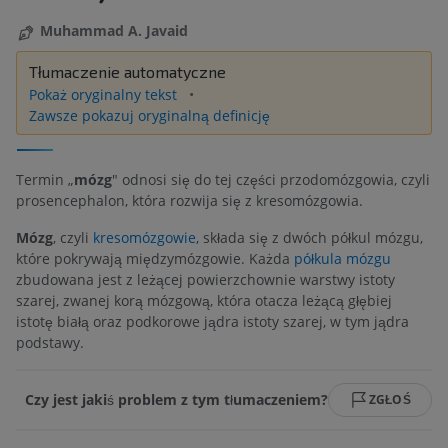
Muhammad A. Javaid
Tłumaczenie automatyczne
Pokaż oryginalny tekst
Zawsze pokazuj oryginalną definicję
Termin „
mózg
" odnosi się do tej części przodomózgowia, czyli
prosencephalon, która rozwija się z kresomózgowia.
Mózg
, czyli
kresomózgowie
, składa się z dwóch półkul mózgu,
które pokrywają międzymózgowie. Każda
półkula mózgu
zbudowana jest z leżącej powierzchownie warstwy istoty
szarej, zwanej korą mózgową, która otacza leżącą głębiej
istotę białą oraz podkorowe jądra istoty szarej, w tym jądra
podstawy.
Czy jest jakiś problem z tym tłumaczeniem?
ZGŁOŚ