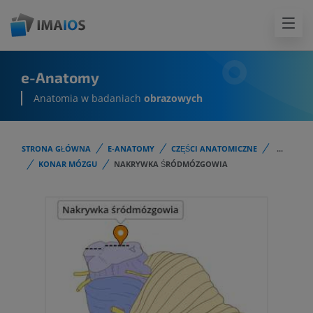
e-Anatomy
Anatomia w badaniach
obrazowych
STRONA GŁÓWNA
E-ANATOMY
CZĘŚCI ANATOMICZNE
...
KONAR MÓZGU
NAKRYWKA ŚRÓDMÓZGOWIA