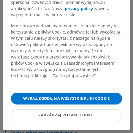
spersonalizowanych treści, pomiar wydajności i
atrakcyjności treści. Nasza
privacy policy
zawiera
więcej informacji w tym zakresie.
Masz prawo w dowolnym momencie udzielić zgody na
korzystanie z plików Cookie, odmówić jej lub wycofać ją.
W tym celu należy skorzystać z naszego narzędzia
ustawień plików Cookie. Jeśli nie wyrazisz zgody na
wykorzystanie tych technologii, uznamy, że nie
Hierarchia anatomiczna
wyrażasz zgody na przechowywanie jakichkolwiek
plików Cookie w związku z uzasadnionym interesem.
Możesz wyrazić zgodę na wykorzystanie tych
technologii, klikając „Zaakceptuj wszystkie”.
Anatomia człowieka 2
Ciało ludzkie
>
Układy integrujące
>
Układ nerwowy
>
Centralny system nerwowy
>
WYRAŹ ZGODĘ NA WSZYSTKIE PLIKI COOKIE
Mózg
>
Pień mózgu
>
Śródmózgowie
>
Konar mózgu
>
Nakrywka śródmózgowia
ZARZĄDZAJ PLIKAMI COOKIE
Powiązane struktury:
Istota szara nakrywki śródmózgowia
Twór siatkowaty śródmózgowia