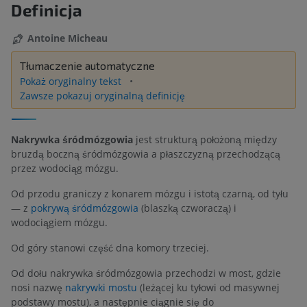
Definicja
Antoine Micheau
Tłumaczenie automatyczne
Pokaż oryginalny tekst
Zawsze pokazuj oryginalną definicję
Nakrywka śródmózgowia
jest strukturą położoną między
bruzdą boczną śródmózgowia a płaszczyzną przechodzącą
przez wodociąg mózgu.
Od przodu graniczy z konarem mózgu i istotą czarną, od tyłu
— z
pokrywą śródmózgowia
(blaszką czworaczą) i
wodociągiem mózgu.
Od góry stanowi część dna komory trzeciej.
Od dołu nakrywka śródmózgowia przechodzi w most, gdzie
nosi nazwę
nakrywki mostu
(leżącej ku tyłowi od masywnej
podstawy mostu), a następnie ciągnie się do