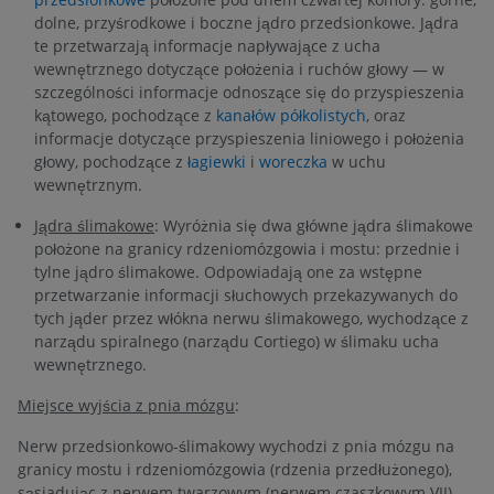
dolne, przyśrodkowe i boczne jądro przedsionkowe. Jądra
te przetwarzają informacje napływające z ucha
wewnętrznego dotyczące położenia i ruchów głowy — w
szczególności informacje odnoszące się do przyspieszenia
kątowego, pochodzące z
kanałów półkolistych
, oraz
informacje dotyczące przyspieszenia liniowego i położenia
głowy, pochodzące z
łagiewki
i
woreczka
w uchu
wewnętrznym.
Jądra ślimakowe
: Wyróżnia się dwa główne jądra ślimakowe
położone na granicy rdzeniomózgowia i mostu: przednie i
tylne jądro ślimakowe. Odpowiadają one za wstępne
przetwarzanie informacji słuchowych przekazywanych do
tych jąder przez włókna nerwu ślimakowego, wychodzące z
narządu spiralnego (narządu Cortiego) w ślimaku ucha
wewnętrznego.
Miejsce wyjścia z pnia mózgu
:
Nerw przedsionkowo-ślimakowy wychodzi z pnia mózgu na
granicy mostu i rdzeniomózgowia (rdzenia przedłużonego),
sąsiadując z nerwem twarzowym (nerwem czaszkowym VII).