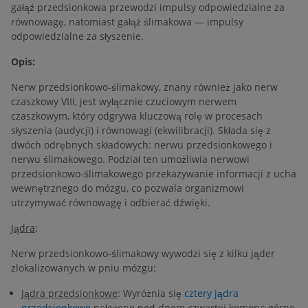
gałąź przedsionkowa przewodzi impulsy odpowiedzialne za
równowagę, natomiast gałąź ślimakowa — impulsy
odpowiedzialne za słyszenie.
Opis:
Nerw przedsionkowo-ślimakowy, znany również jako nerw
czaszkowy VIII, jest wyłącznie czuciowym nerwem
czaszkowym, który odgrywa kluczową rolę w procesach
słyszenia (audycji) i równowagi (ekwilibracji). Składa się z
dwóch odrębnych składowych: nerwu przedsionkowego i
nerwu ślimakowego. Podział ten umożliwia nerwowi
przedsionkowo-ślimakowego przekazywanie informacji z ucha
wewnętrznego do mózgu, co pozwala organizmowi
utrzymywać równowagę i odbierać dźwięki.
Jądra
:
Nerw przedsionkowo-ślimakowy wywodzi się z kilku jąder
zlokalizowanych w pniu mózgu:
Jądra przedsionkowe
: Wyróżnia się
cztery jądra
przedsionkowe
położone pod dnem czwartej komory: górne,