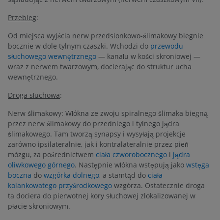
Przebieg
:
Od miejsca wyjścia nerw przedsionkowo-ślimakowy biegnie
bocznie w dole tylnym czaszki. Wchodzi do
przewodu
słuchowego wewnętrznego
— kanału w kości skroniowej —
wraz z nerwem twarzowym, docierając do struktur ucha
wewnętrznego.
Droga słuchowa
:
Nerw ślimakowy: Włókna ze zwoju spiralnego ślimaka biegną
przez nerw ślimakowy do przedniego i tylnego jądra
ślimakowego. Tam tworzą synapsy i wysyłają projekcje
zarówno ipsilateralnie, jak i kontralateralnie przez pień
mózgu, za pośrednictwem
ciała czworobocznego
i
jądra
oliwkowego górnego
. Następnie włókna wstępują jako
wstęga
boczna
do
wzgórka dolnego
, a stamtąd do
ciała
kolankowatego przyśrodkowego
wzgórza. Ostatecznie droga
ta dociera do pierwotnej kory słuchowej zlokalizowanej w
płacie skroniowym.