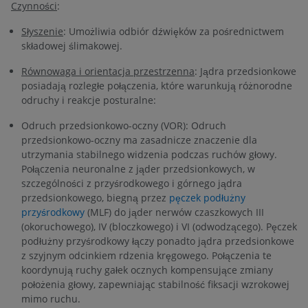
Czynności
:
Słyszenie
: Umożliwia odbiór dźwięków za pośrednictwem
składowej ślimakowej.
Równowaga i orientacja przestrzenna
: Jądra przedsionkowe
posiadają rozległe połączenia, które warunkują różnorodne
odruchy i reakcje posturalne:
Odruch przedsionkowo-oczny (VOR): Odruch
przedsionkowo-oczny ma zasadnicze znaczenie dla
utrzymania stabilnego widzenia podczas ruchów głowy.
Połączenia neuronalne z jąder przedsionkowych, w
szczególności z przyśrodkowego i górnego jądra
przedsionkowego, biegną przez
pęczek podłużny
przyśrodkowy
(MLF) do jąder nerwów czaszkowych III
(okoruchowego), IV (bloczkowego) i VI (odwodzącego). Pęczek
podłużny przyśrodkowy łączy ponadto jądra przedsionkowe
z szyjnym odcinkiem rdzenia kręgowego. Połączenia te
koordynują ruchy gałek ocznych kompensujące zmiany
położenia głowy, zapewniając stabilność fiksacji wzrokowej
mimo ruchu.