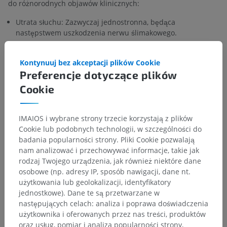
do różnorodnych objawów klinicznych:
Utrata słuchu: Zazwyczaj jednostronna, będąca
następstwem uszkodzenia nerwu ślimakowego.
Szumy uszne: Subiektywne odczuwanie hałasu lub
dzwonienia w uszach przy braku zewnętrznego źródła
Kontynuuj bez akceptacji plików Cookie
dźwięku.
Preferencje dotyczące plików
Cookie
Zawroty głowy: Uczucie wirowania, często spowodowane
zaburzeniem funkcji przedsionkowej.
IMAIOS i wybrane strony trzecie korzystają z plików
Zaburzenia równowagi: Trudności w utrzymaniu
Cookie lub podobnych technologii, w szczególności do
prawidłowej postawy i stabilności ciała wskutek
badania popularności strony. Pliki Cookie pozwalają
upośledzenia aferentacji przedsionkowej.
nam analizować i przechowywać informacje, takie jak
rodzaj Twojego urządzenia, jak również niektóre dane
Czy jest jakiś problem z tym tłumaczeniem?
ZGŁOŚ
osobowe (np. adresy IP, sposób nawigacji, dane nt.
użytkowania lub geolokalizacji, identyfikatory
jednostkowe). Dane te są przetwarzane w
następujących celach: analiza i poprawa doświadczenia
Odnośniki
użytkownika i oferowanych przez nas treści, produktów
oraz usług, pomiar i analiza popularności strony,
Snell, R.S. (2010). ‘Chapter 11: The cranial nerve nuclei and their central