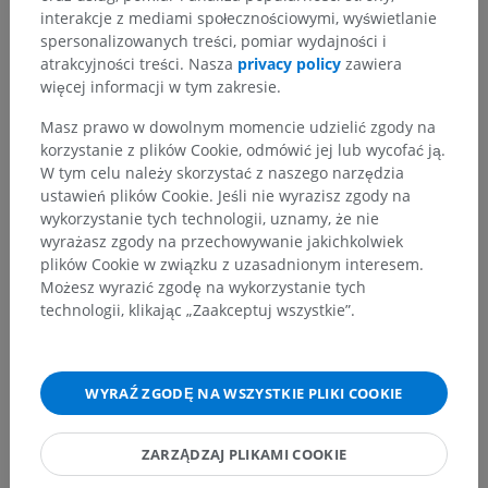
interakcje z mediami społecznościowymi, wyświetlanie
connections and distribution’, in Clinical Neuroanatomy. (7th ed.)
Philadelphia: Wolters Kluwer Health/Lippincott Williams & Wilkins, pp.
spersonalizowanych treści, pomiar wydajności i
348-350.
atrakcyjności treści. Nasza
privacy policy
zawiera
więcej informacji w tym zakresie.
Bordoni B, Mankowski NL, Daly DT. Neuroanatomy, Cranial Nerve 8
(Vestibulocochlear) [Updated 2023 May 22]. In: StatPearls [Internet].
Masz prawo w dowolnym momencie udzielić zgody na
Treasure Island (FL): StatPearls Publishing; 2024 Jan-. Available from:
korzystanie z plików Cookie, odmówić jej lub wycofać ją.
https://www.ncbi.nlm.nih.gov/books/NBK537359/
W tym celu należy skorzystać z naszego narzędzia
ustawień plików Cookie. Jeśli nie wyrazisz zgody na
wykorzystanie tych technologii, uznamy, że nie
Galeria
wyrażasz zgody na przechowywanie jakichkolwiek
plików Cookie w związku z uzasadnionym interesem.
Możesz wyrazić zgodę na wykorzystanie tych
technologii, klikając „Zaakceptuj wszystkie”.
WYRAŹ ZGODĘ NA WSZYSTKIE PLIKI COOKIE
ZARZĄDZAJ PLIKAMI COOKIE