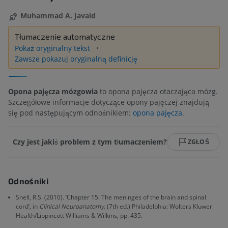
Muhammad A. Javaid
Tłumaczenie automatyczne
Pokaż oryginalny tekst
Zawsze pokazuj oryginalną definicję
Opona pajęcza mózgowia
to opona pajęcza otaczająca mózg.
Szczegółowe informacje dotyczące opony pajęczej znajdują
się pod następującym odnośnikiem:
opona pajęcza
.
Czy jest jakiś problem z tym tłumaczeniem?
ZGŁOŚ
Odnośniki
Snell, R.S. (2010). ‘Chapter 15: The meninges of the brain and spinal
cord’, in
Clinical Neuroanatomy
. (7th ed.) Philadelphia: Wolters Kluwer
Health/Lippincott Williams & Wilkins, pp. 435.