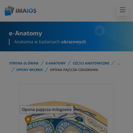
e-Anatomy
Anatomia w badaniach
obrazowych
STRONA GŁÓWNA
E-ANATOMY
CZĘŚCI ANATOMICZNE
...
OPONY MIĘKKIE
OPONA PAJĘCZA CZASZKOWA