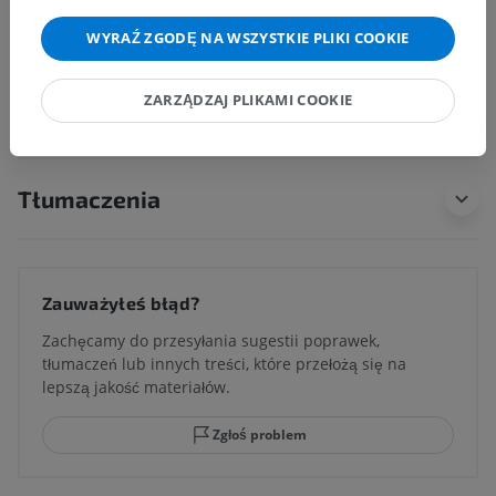
WYRAŹ ZGODĘ NA WSZYSTKIE PLIKI COOKIE
ZARZĄDZAJ PLIKAMI COOKIE
Porównawcza anatomia zwierząt
Tłumaczenia
Zauważyłeś błąd?
Zachęcamy do przesyłania sugestii poprawek,
tłumaczeń lub innych treści, które przełożą się na
lepszą jakość materiałów.
Zgłoś problem