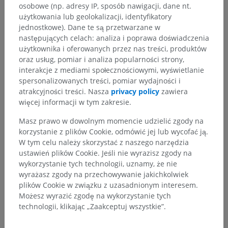
osobowe (np. adresy IP, sposób nawigacji, dane nt.
użytkowania lub geolokalizacji, identyfikatory
jednostkowe). Dane te są przetwarzane w
następujących celach: analiza i poprawa doświadczenia
użytkownika i oferowanych przez nas treści, produktów
Hierarchia anatomiczna
oraz usług, pomiar i analiza popularności strony,
interakcje z mediami społecznościowymi, wyświetlanie
spersonalizowanych treści, pomiar wydajności i
Anatomia człowieka 2
atrakcyjności treści. Nasza
privacy policy
zawiera
więcej informacji w tym zakresie.
Anatomia człowieka 1
Masz prawo w dowolnym momencie udzielić zgody na
korzystanie z plików Cookie, odmówić jej lub wycofać ją.
W tym celu należy skorzystać z naszego narzędzia
Neuroanatomia człowieka
ustawień plików Cookie. Jeśli nie wyrazisz zgody na
wykorzystanie tych technologii, uznamy, że nie
Centralny system nerwowy
>
Opony (mózgu)
>
wyrażasz zgody na przechowywanie jakichkolwiek
Opony miękkie
>
Opona pajęcza czaszkowa
plików Cookie w związku z uzasadnionym interesem.
Możesz wyrazić zgodę na wykorzystanie tych
Powiązane struktury:
technologii, klikając „Zaakceptuj wszystkie”.
Przestrzeń podpajęczynówkowa czaszkowa
Zbiorniki podpajęczynkówkowe