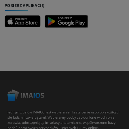
POBIERZ APLIKACJĘ
Jednym z celów IMAIOS jest wspieranie i kształcenie osób opiekujących
się ludźmi i zwierzętami. Wspieramy osoby zatrudnione w ochronie
zdrowia, udostępniając im atlasy anatomiczne, współtworzone bazy
badań obrazowych przypadków klinicznych i kursy online...