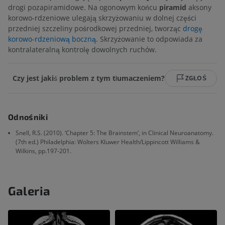
drogi pozapiramidowe. Na ogonowym końcu
piramid
aksony
korowo-rdzeniowe ulegają skrzyżowaniu w dolnej części
przedniej szczeliny pośrodkowej przedniej, tworząc
drogę
korowo-rdzeniową boczną
. Skrzyżowanie to odpowiada za
kontralateralną kontrolę dowolnych ruchów.
Czy jest jakiś problem z tym tłumaczeniem?
ZGŁOŚ
Odnośniki
Snell, R.S. (2010). ‘Chapter 5: The Brainstem’, in Clinical Neuroanatomy.
(7th ed.) Philadelphia: Wolters Kluwer Health/Lippincott Williams &
Wilkins, pp.197-201.
Galeria