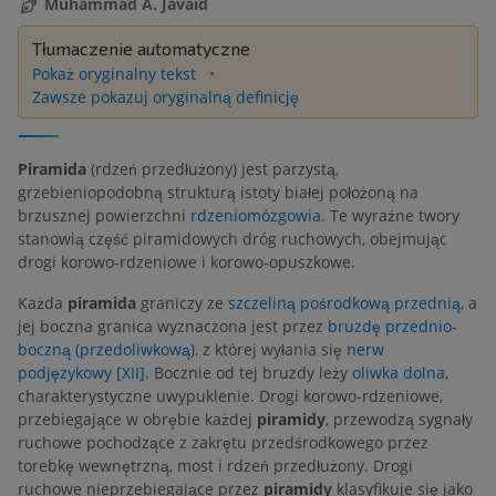
Muhammad A. Javaid
Tłumaczenie automatyczne
Pokaż oryginalny tekst
Zawsze pokazuj oryginalną definicję
Piramida
(rdzeń przedłużony) jest parzystą,
grzebieniopodobną strukturą istoty białej położoną na
brzusznej powierzchni
rdzeniomózgowia
. Te wyraźne twory
stanowią część piramidowych dróg ruchowych, obejmując
drogi korowo-rdzeniowe i korowo-opuszkowe.
Każda
piramida
graniczy ze
szczeliną pośrodkową przednią
, a
jej boczna granica wyznaczona jest przez
bruzdę przednio-
boczną (przedoliwkową)
, z której wyłania się
nerw
podjęzykowy [XII]
. Bocznie od tej bruzdy leży
oliwka dolna
,
charakterystyczne uwypuklenie. Drogi korowo-rdzeniowe,
przebiegające w obrębie każdej
piramidy
, przewodzą sygnały
ruchowe pochodzące z zakrętu przedśrodkowego przez
torebkę wewnętrzną, most i rdzeń przedłużony. Drogi
ruchowe nieprzebiegające przez
piramidy
klasyfikuje się jako