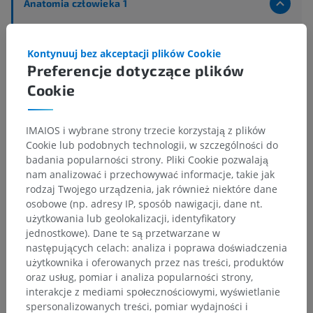
Anatomia człowieka 1
Anatomia układu kostnego
>
Stawy
>
Terminy ogólne
>
Połączenie kostne
Kontynuuj bez akceptacji plików Cookie
Preferencje dotyczące plików
Powiązane struktury:
Cookie
Połączenie ścisłe
Staw maziówkowy
Połączenie chrząstkowe; staw półścisły
IMAIOS i wybrane strony trzecie korzystają z plików
Cookie lub podobnych technologii, w szczególności do
badania popularności strony. Pliki Cookie pozwalają
nam analizować i przechowywać informacje, takie jak
rodzaj Twojego urządzenia, jak również niektóre dane
Tłumaczenia
osobowe (np. adresy IP, sposób nawigacji, dane nt.
użytkowania lub geolokalizacji, identyfikatory
jednostkowe). Dane te są przetwarzane w
następujących celach: analiza i poprawa doświadczenia
użytkownika i oferowanych przez nas treści, produktów
Zauważyłeś błąd?
oraz usług, pomiar i analiza popularności strony,
interakcje z mediami społecznościowymi, wyświetlanie
Zachęcamy do przesyłania sugestii poprawek,
spersonalizowanych treści, pomiar wydajności i
tłumaczeń lub innych treści, które przełożą się na