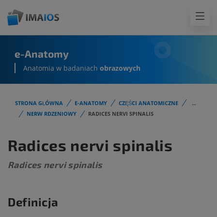
e-Anatomy
Anatomia w badaniach
obrazowych
STRONA GŁÓWNA
E-ANATOMY
CZĘŚCI ANATOMICZNE
...
NERW RDZENIOWY
RADICES NERVI SPINALIS
Radices nervi spinalis
Radices nervi spinalis
Definicja