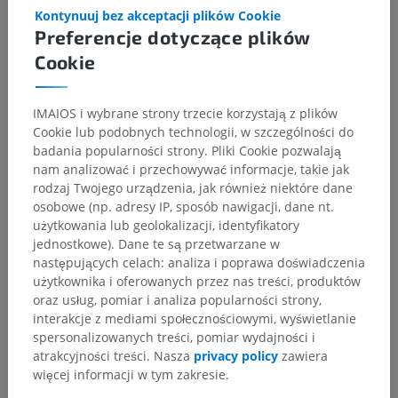
Powiązane struktury:
Kontynuuj bez akceptacji plików Cookie
Gałąź przednia
Preferencje dotyczące plików
Gałąź tylna
Cookie
IMAIOS i wybrane strony trzecie korzystają z plików
Cookie lub podobnych technologii, w szczególności do
Tłumaczenia
badania popularności strony. Pliki Cookie pozwalają
nam analizować i przechowywać informacje, takie jak
rodzaj Twojego urządzenia, jak również niektóre dane
osobowe (np. adresy IP, sposób nawigacji, dane nt.
użytkowania lub geolokalizacji, identyfikatory
Zauważyłeś błąd?
jednostkowe). Dane te są przetwarzane w
następujących celach: analiza i poprawa doświadczenia
Zachęcamy do przesyłania sugestii poprawek,
użytkownika i oferowanych przez nas treści, produktów
tłumaczeń lub innych treści, które przełożą się na
oraz usług, pomiar i analiza popularności strony,
lepszą jakość materiałów.
interakcje z mediami społecznościowymi, wyświetlanie
spersonalizowanych treści, pomiar wydajności i
Zgłoś problem
atrakcyjności treści. Nasza
privacy policy
zawiera
więcej informacji w tym zakresie.