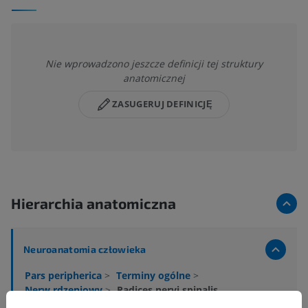
Nie wprowadzono jeszcze definicji tej struktury
anatomicznej
ZASUGERUJ DEFINICJĘ
Hierarchia anatomiczna
Neuroanatomia człowieka
Pars peripherica
>
Terminy ogólne
>
Nerw rdzeniowy
>
Radices nervi spinalis