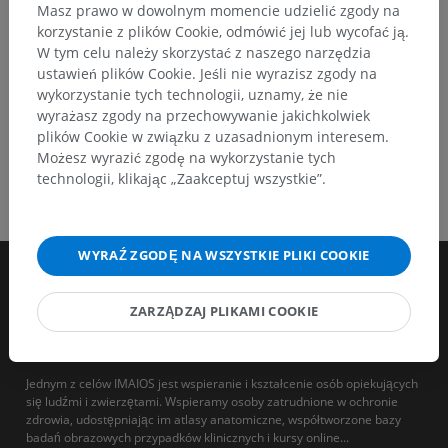
Masz prawo w dowolnym momencie udzielić zgody na
POBIERZ APLIKACJĘ
korzystanie z plików Cookie, odmówić jej lub wycofać ją.
W tym celu należy skorzystać z naszego narzędzia
ustawień plików Cookie. Jeśli nie wyrazisz zgody na
wykorzystanie tych technologii, uznamy, że nie
wyrażasz zgody na przechowywanie jakichkolwiek
plików Cookie w związku z uzasadnionym interesem.
Możesz wyrazić zgodę na wykorzystanie tych
technologii, klikając „Zaakceptuj wszystkie”.
WYRAŹ ZGODĘ NA WSZYSTKIE PLIKI COOKIE
ZARZĄDZAJ PLIKAMI COOKIE
Jednym z celów IMAIOS jest wspieranie i kształcenie osób opiekujących
się ludźmi i zwierzętami. Wspieramy osoby zatrudnione w ochronie
zdrowia, udostępniając im atlasy anatomiczne, współtworzone bazy
badań obrazowych przypadków klinicznych i kursy online...