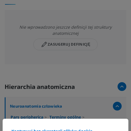
Nie wprowadzono jeszcze definicji tej struktury
anatomicznej
ZASUGERUJ DEFINICJĘ
Hierarchia anatomiczna
Neuroanatomia człowieka
Pars peripherica
>
Terminy ogólne
>
Radices nervorum
>
Radicula