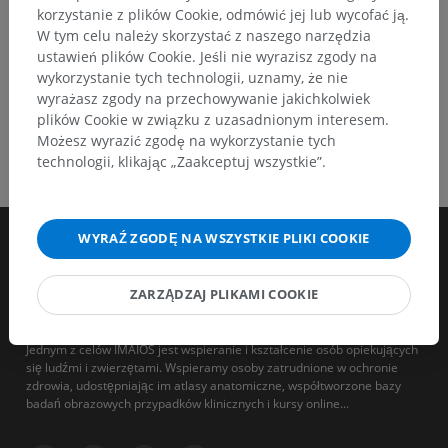
korzystanie z plików Cookie, odmówić jej lub wycofać ją.
W tym celu należy skorzystać z naszego narzędzia
ustawień plików Cookie. Jeśli nie wyrazisz zgody na
wykorzystanie tych technologii, uznamy, że nie
wyrażasz zgody na przechowywanie jakichkolwiek
plików Cookie w związku z uzasadnionym interesem.
Możesz wyrazić zgodę na wykorzystanie tych
technologii, klikając „Zaakceptuj wszystkie”.
WYRAŹ ZGODĘ NA WSZYSTKIE PLIKI COOKIE
ZARZĄDZAJ PLIKAMI COOKIE
Jednym z celów IMAIOS jest wspieranie i kształcenie osób opiekujących
się ludźmi i zwierzętami. Wspieramy osoby zatrudnione w ochronie
zdrowia, udostępniając im atlasy anatomiczne, współtworzone bazy
badań obrazowych przypadków klinicznych i kursy online...