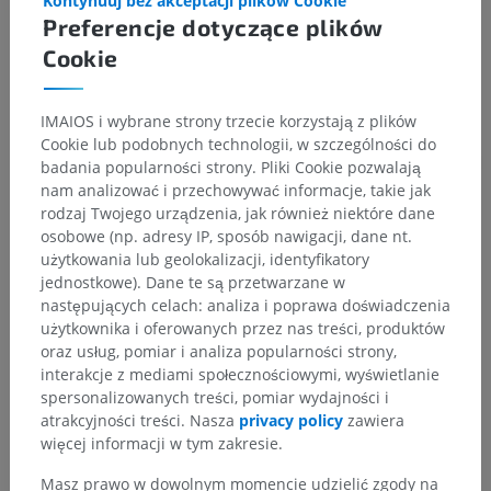
Kontynuuj bez akceptacji plików Cookie
Powiązane struktury:
Nie istnieją struktury powiązane
Preferencje dotyczące plików
z tą częścią ciała
Cookie
IMAIOS i wybrane strony trzecie korzystają z plików
Cookie lub podobnych technologii, w szczególności do
Tłumaczenia
badania popularności strony. Pliki Cookie pozwalają
nam analizować i przechowywać informacje, takie jak
rodzaj Twojego urządzenia, jak również niektóre dane
osobowe (np. adresy IP, sposób nawigacji, dane nt.
Zauważyłeś błąd?
użytkowania lub geolokalizacji, identyfikatory
jednostkowe). Dane te są przetwarzane w
Zachęcamy do przesyłania sugestii poprawek,
następujących celach: analiza i poprawa doświadczenia
tłumaczeń lub innych treści, które przełożą się na
użytkownika i oferowanych przez nas treści, produktów
lepszą jakość materiałów.
oraz usług, pomiar i analiza popularności strony,
interakcje z mediami społecznościowymi, wyświetlanie
Zgłoś problem
spersonalizowanych treści, pomiar wydajności i
atrakcyjności treści. Nasza
privacy policy
zawiera
więcej informacji w tym zakresie.
POBIERZ APLIKACJĘ
Masz prawo w dowolnym momencie udzielić zgody na