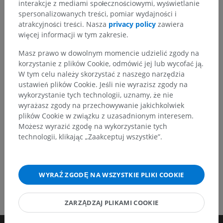
interakcje z mediami społecznościowymi, wyświetlanie
Zauważyłeś błąd?
spersonalizowanych treści, pomiar wydajności i
Zachęcamy do przesyłania sugestii poprawek,
atrakcyjności treści. Nasza
privacy policy
zawiera
tłumaczeń lub innych treści, które przełożą się na
więcej informacji w tym zakresie.
lepszą jakość materiałów.
Masz prawo w dowolnym momencie udzielić zgody na
korzystanie z plików Cookie, odmówić jej lub wycofać ją.
Zgłoś problem
W tym celu należy skorzystać z naszego narzędzia
ustawień plików Cookie. Jeśli nie wyrazisz zgody na
wykorzystanie tych technologii, uznamy, że nie
POBIERZ APLIKACJĘ
wyrażasz zgody na przechowywanie jakichkolwiek
plików Cookie w związku z uzasadnionym interesem.
Możesz wyrazić zgodę na wykorzystanie tych
technologii, klikając „Zaakceptuj wszystkie”.
WYRAŹ ZGODĘ NA WSZYSTKIE PLIKI COOKIE
ZARZĄDZAJ PLIKAMI COOKIE