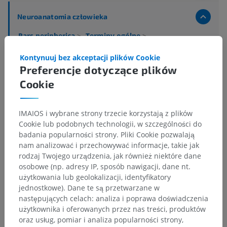
Neuroanatomia człowieka
Pars peripherica
>
Terminy ogólne
>
Splot autonomiczny
Kontynuuj bez akceptacji plików Cookie
Powiązane struktury:
Preferencje dotyczące plików
Splot trzewny
Cookie
Plexus perivascularis
IMAIOS i wybrane strony trzecie korzystają z plików
Cookie lub podobnych technologii, w szczególności do
badania popularności strony. Pliki Cookie pozwalają
nam analizować i przechowywać informacje, takie jak
Porównawcza anatomia zwierząt
rodzaj Twojego urządzenia, jak również niektóre dane
osobowe (np. adresy IP, sposób nawigacji, dane nt.
użytkowania lub geolokalizacji, identyfikatory
Tłumaczenia
jednostkowe). Dane te są przetwarzane w
następujących celach: analiza i poprawa doświadczenia
użytkownika i oferowanych przez nas treści, produktów
oraz usług, pomiar i analiza popularności strony,