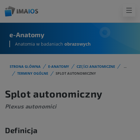
e-Anatomy
Anatomia w badaniach
obrazowych
STRONA GŁÓWNA
E-ANATOMY
CZĘŚCI ANATOMICZNE
...
TERMINY OGÓLNE
SPLOT AUTONOMICZNY
Splot autonomiczny
Plexus autonomici
Definicja