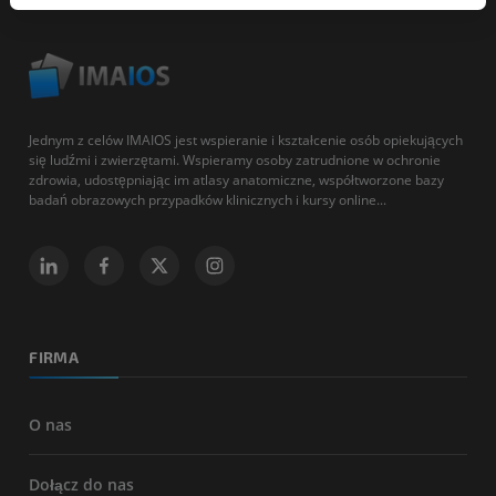
Jednym z celów IMAIOS jest wspieranie i kształcenie osób opiekujących
się ludźmi i zwierzętami. Wspieramy osoby zatrudnione w ochronie
zdrowia, udostępniając im atlasy anatomiczne, współtworzone bazy
badań obrazowych przypadków klinicznych i kursy online...
FIRMA
O nas
Dołącz do nas