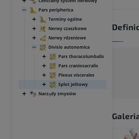
Centralny system nerwowy
Pars peripherica
Terminy ogólne
Defini
Nerwy czaszkowe
Nerwy rdzeniowe
Divisio autonomica
Pars thoracolumbalis
Pars craniosacralis
Plexus viscerales
Splot jelitowy
Narządy zmysłów
Galeri