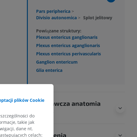
Pars peripherica
>
Divisio autonomica
>
Splot jelitowy
Powiązane struktury:
Plexus entericus ganglionaris
Plexus entericus aganglionaris
Plexus entericus perivascularis
Ganglion entericum
Glia enterica
ptacji plików Cookie
Porównawcza anatomia
zwierząt
 szczególności do
rmacje, takie jak
igacji, dane nt.
Tłumaczenia
następujących celach: