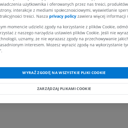
wiadczenia użytkownika i oferowanych przez nas treści, produktów 
strony, interakcje z mediami społecznościowymi, wyświetlanie sper
trakcyjności treści. Nasza
privacy policy
zawiera więcej informacji 
KOŃCZYNA GÓRNA
KOŃCZYNA DOLNA
m momencie udzielić zgody na korzystanie z plików Cookie, odmówi
rzystać z naszego narzędzia ustawień plików Cookie. Jeśli nie wyra
chnologii, uznamy, że nie wyrażasz zgody na przechowywanie jakic
RM kończyny górnej
Kończyna doln
RM
Ilustracje
asadnionym interesem. Możesz wyrazić zgodę na wykorzystanie tych
”.
PREMIUM
PREMIUM
RM obojczyka
RTG kończyny 
RM
Radiografia
WYRAŹ ZGODĘ NA WSZYSTKIE PLIKI COOKIE
PREMIUM
ZA DARMO
ZARZĄDZAJ PLIKAMI COOKIE
RM nadgarstka
RM kończyny d
RM
RM
PREMIUM
PREMIUM
RM łokcia
Obraz MRI sta
RM
biodrowego