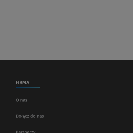
Projekt Obrazowanie
Człowieka
Obraz CTA końc
Fotografia
TK
PREMIUM
PREMIUM
Tętnice i kości
TK
ZA DARMO
Arteriografia 
dolnej
Angiografia
FIRMA
ZA DARMO
O nas
Dołącz do nas
Partnerzy