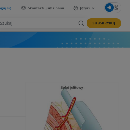
guj się
Skontaktuj się z nami
Języki
SUBSKRYBUJ