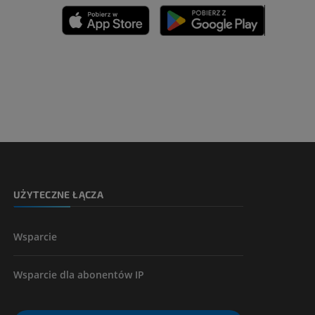
zyny dolnej
 nogi
kończyny
UŻYTECZNE ŁĄCZA
Wsparcie
Wsparcie dla abonentów IP