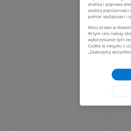
analiza i poprawa doś
analiza popularności 
pomiar wydajności i a
KOSTKA-STOPA
Masz prawo w dowolny
W tym celu należy sko
wykorzystanie tych te
MRI stawu
MRI stawu skokowego
owego
RM
Cookie w związku z uz
„Zaakceptuj wszystkie
PREMIUM
UM
RM przodostopia
afia TK kolana
RM
ram TK
PREMIUM
UM
RM kończyny dolnej
czyny dolnej
RM
PREMIUM
UM
RTG kończyny dolnej
ńczyny dolnej
Radiografia