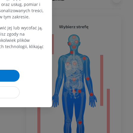
oraz usług, pomiar i
sonalizowanych treści,
w tym zakresie.
CAŁY O
Wybierz strefę
ć jej lub wycofać ją.
zisz zgody na
hkolwiek plików
a
 technologii, klikając
dolnej
olnej
wu