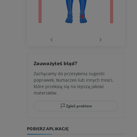
wu
‹
›
 kolana
Zauważyłeś błąd?
Zachęcamy do przesyłania sugestii
poprawek, tłumaczeń lub innych treści,
które przełożą się na lepszą jakość
ci stępu
materiałów.
Zgłoś problem
ia
POBIERZ APLIKACJĘ