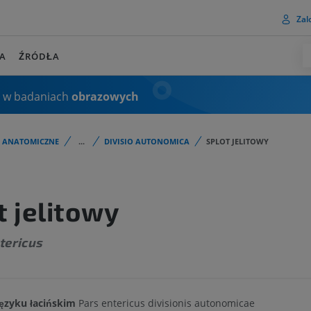
Zalo
A
ŹRÓDŁA
 w badaniach
obrazowych
I ANATOMICZNE
...
DIVISIO AUTONOMICA
SPLOT JELITOWY
t jelitowy
tericus
ęzyku łacińskim
Pars entericus divisionis autonomicae