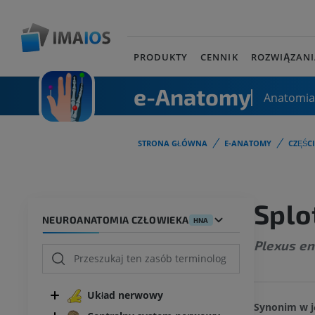
PRODUKTY
CENNIK
ROZWIĄZANI
e-Anatomy
Anatomia
STRONA GŁÓWNA
E-ANATOMY
CZĘŚC
Splo
NEUROANATOMIA CZŁOWIEKA
HNA
Plexus en
Układ nerwowy
Synonim w j