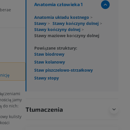
Anatomia człowieka 1
iberae
Anatomia układu kostnego
>
Stawy
>
Stawy kończyny dolnej
>
Stawy kończyny dolnej
>
Stawy maziowe kończyny dolnej
Powiązane struktury:
Staw biodrowy
Staw kolanowy
Staw piszczelowo-strzałkowy
nicję
Stawy stopy
łączeniami
nością jamy
ą do nich:
Tłumaczenia
wy kulisty
kości