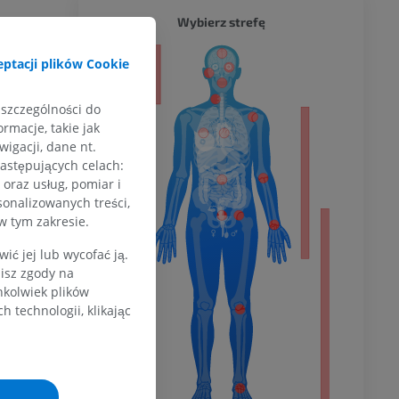
CAŁY O
Wybierz strefę
dowy):
 uczestniczą
ptacji plików Cookie
a
kowy
 szczególności do
elowej, kość
rmacje, takie jak
ze badania
igacji, dane nt.
dolnej
rzałkowe
następujących celach:
tegralną
oraz usług, pomiar i
sonalizowanych treści,
w tym zakresie.
olnej
ć jej lub wycofać ją.
zisz zgody na
hkolwiek plików
 technologii, klikając
wu