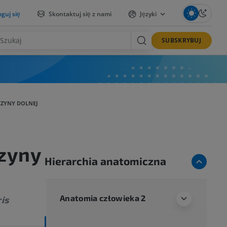
guj się
Skontaktuj się z nami
Języki
SUBSKRYBUJ
ZYNY DOLNEJ
zyny
Hierarchia anatomiczna
Anatomia człowieka 2
ris