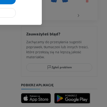
wu
GŁOŚ
‹
›
 kolana
Zauważyłeś błąd?
Zachęcamy do przesyłania sugestii
poprawek, tłumaczeń lub innych treści,
które przełożą się na lepszą jakość
ci stępu
materiałów.
Zgłoś problem
ia
POBIERZ APLIKACJĘ
zyny dolnej