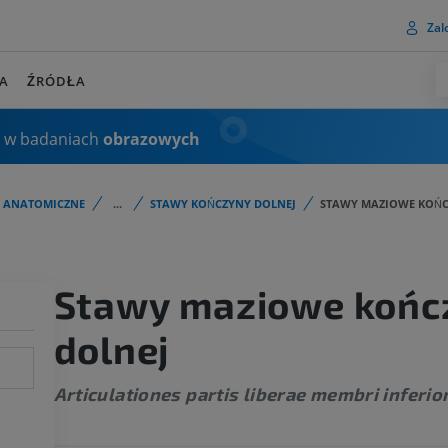
Zalo
A
ŹRÓDŁA
 w badaniach
obrazowych
I ANATOMICZNE
...
STAWY KOŃCZYNY DOLNEJ
STAWY MAZIOWE KOŃC
Stawy maziowe końc
dolnej
Articulationes partis liberae membri inferio