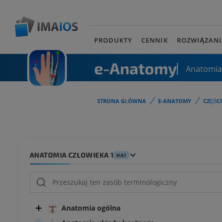
PRODUKTY
CENNIK
ROZWIĄZANI
e-Anatomy
Anatomia
STRONA GŁÓWNA
E-ANATOMY
CZĘŚC
ANATOMIA CZŁOWIEKA 1
HA1
Anatomia ogólna