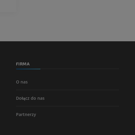
PREMIUM
PREMIUM
Tętnice i kości
TK
ZA DARMO
Arteriografia 
dolnej
Angiografia
FIRMA
ZA DARMO
O nas
Dołącz do nas
Partnerzy