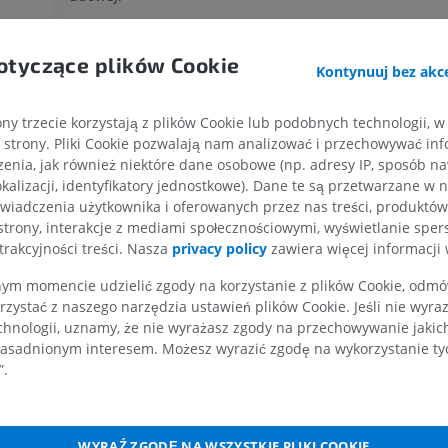
KOŃCZYNA GÓRNA
KOŃCZYNA DOLNA
Staw kolanowy
(stawy piszczelowo-udowy i rzepkowo-u
złożony staw maziówkowy zawiasowy, w którego budowie
otyczące plików Cookie
Kontynuuj bez akce
RM kończyny górnej
Kończyna doln
kość udowa, kość piszczelowa i rzepka.
RM
Ilustracje
Staw skokowy
(staw skokowo-goleniowy): staw maziów
PREMIUM
PREMIUM
ny trzecie korzystają z plików Cookie lub podobnych technologii, w
zawiasowy, utworzony przez dystalny koniec kości piszcz
strony. Pliki Cookie pozwalają nam analizować i przechowywać info
strzałkową i kość skokową. Warto zaznaczyć, że najnows
enia, jak również niektóre dane osobowe (np. adresy IP, sposób naw
RM obojczyka
RTG kończyny 
anatomiczne potwierdzają, iż połączenie piszczelowo-st
RM
Radiografia
kalizacji, identyfikatory jednostkowe). Dane te są przetwarzane w 
dystalne jest również stawem maziówkowym i stanowi in
wiadczenia użytkownika i oferowanych przez nas treści, produktów 
PREMIUM
ZA DARMO
część stawu skokowego, a nie wyłącznie więzozrost.
strony, interakcje z mediami społecznościowymi, wyświetlanie sper
trakcyjności treści. Nasza
privacy policy
zawiera więcej informacji 
Stawy stopy
:
RM nadgarstka
RM kończyny d
RM
RM
m momencie udzielić zgody na korzystanie z plików Cookie, odmówi
Stawy międzystępowe
PREMIUM
PREMIUM
rzystać z naszego narzędzia ustawień plików Cookie. Jeśli nie wyra
chnologii, uznamy, że nie wyrażasz zgody na przechowywanie jakic
Stawy stępowo-śródstopne
asadnionym interesem. Możesz wyrazić zgodę na wykorzystanie tych
RM łokcia
Obraz MRI sta
Stawy międzyśródstopne
”.
RM
biodrowego
RM
PREMIUM
Stawy śródstopno-paliczkowe
PREMIUM
Stawy międzypaliczkowe stóp
WYRAŹ ZGODĘ NA WSZYSTKIE PLIKI COOKIE
RM dłoni