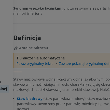
Synonim w języku łacińskim
Juncturae synoviales partis l
membri inferioris
Definicja
Antoine Micheau
Tłumaczenie automatyczne
Pokaż oryginalny tekst
Zawsze pokazuj oryginalną defi
Stawy maziówkowe wolnej kończyny dolnej są głównymi po
y
stawowymi umożliwiającymi ruch; charakteryzują się obec
lnej
maziowej, chrząstki stawowej oraz torebki stawowej. Należ
Staw biodrowy
(staw panewkowo-udowy): staw maziówko
panewkowy, utworzony przez panewkę miednicy i głowę 
udowej.