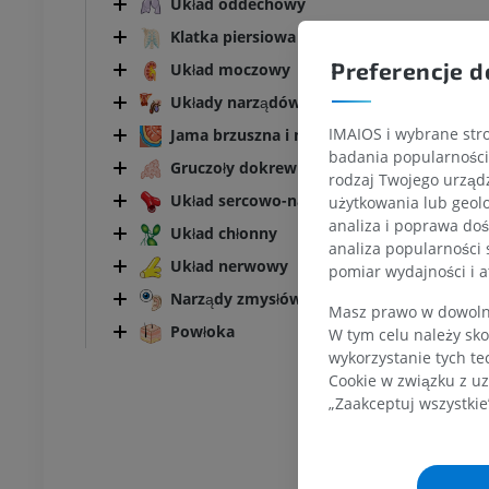
Układ oddechowy
KOSTKA-STOPA
Klatka piersiowa
Preferencje d
Układ moczowy
MRI stawu
MRI stawu skokowego
owego
RM
Układy narządów płciowych
PREMIUM
IMAIOS i wybrane stro
Jama brzuszna i miednicy
UM
badania popularności 
Gruczoły dokrewne
rodzaj Twojego urządz
RM przodostopia
Układ sercowo-naczyniowy
afia TK kolana
RM
użytkowania lub geolo
ram TK
analiza i poprawa doś
PREMIUM
Układ chłonny
analiza popularności 
UM
Układ nerwowy
pomiar wydajności i a
RM kończyny dolnej
Narządy zmysłów
czyny dolnej
RM
Masz prawo w dowolny
Powłoka
PREMIUM
W tym celu należy sko
UM
wykorzystanie tych te
Cookie w związku z uz
RTG kończyny dolnej
„Zaakceptuj wszystkie
ńczyny dolnej
Radiografia
rafia
ZA DARMO
RMO
Kończyna dolna