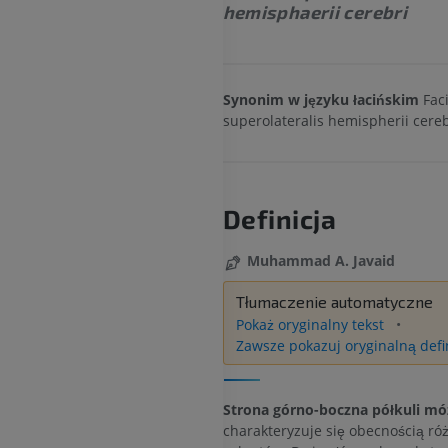
hemisphaerii cerebri
Synonim w języku łacińskim
Fac
superolateralis hemispherii cereb
Definicja
Muhammad A. Javaid
Tłumaczenie automatyczne
Pokaż oryginalny tekst
Zawsze pokazuj oryginalną defi
Strona górno-boczna półkuli mó
charakteryzuje się obecnością ró