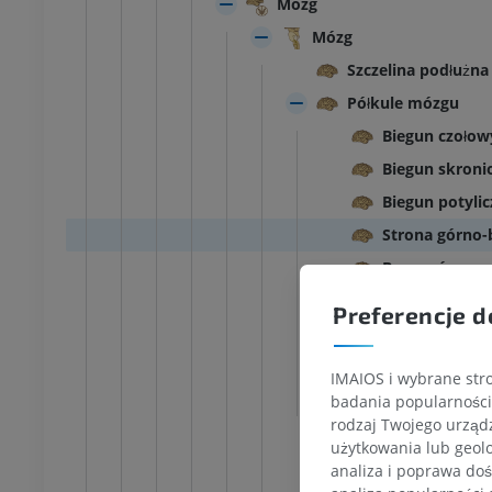
Mózg
Mózg
Szczelina podłużn
Półkule mózgu
Biegun czołow
Biegun skron
Biegun potyli
Strona górno-
Brzeg górny
Powierzchnia 
Preferencje d
Brzeg dolno-
Powierzchnia 
IMAIOS i wybrane stro
Brzeg dolno-b
badania popularności 
rodzaj Twojego urządz
Szczelina poprzec
użytkowania lub geolo
Dół boczny mózgu
analiza i poprawa doś