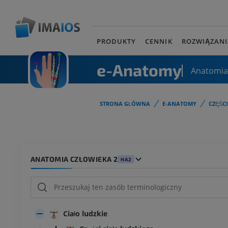
PRODUKTY
CENNIK
ROZWIĄZANI
e-Anatomy
Anatomia
STRONA GŁÓWNA
E-ANATOMY
CZĘŚC
ANATOMIA CZŁOWIEKA 2
HA2
Ciało ludzkie