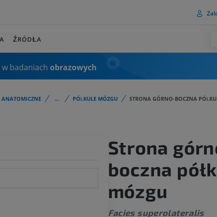
Zalo
A
ŹRÓDŁA
 w badaniach
obrazowych
I ANATOMICZNE
...
PÓŁKULE MÓZGU
STRONA GÓRNO-BOCZNA PÓŁKU
Strona górn
boczna półk
mózgu
Facies superolateralis