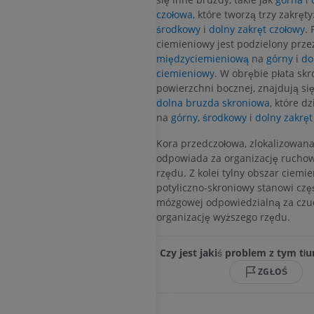
PREMIUM
PREMIUM
czołowa
, które tworzą trzy zakręty
środkowy
i
dolny zakręt czołowy
. 
Tętnice i kości
ciemieniowy jest podzielony prz
TK
międzyciemieniową
na
górny
i
do
ZA DARMO
ciemieniowy
. W obrębie płata sk
powierzchni bocznej, znajdują si
dolna bruzda skroniowa
, które dz
Arteriografia 
na
górny
,
środkowy
i
dolny zakręt
dolnej
Angiografia
Kora przedczołowa, zlokalizowana
ZA DARMO
odpowiada za organizację rucho
rzędu. Z kolei tylny obszar ciemi
potyliczno-skroniowy stanowi czę
mózgowej odpowiedzialną za czu
organizację wyższego rzędu.
Czy jest jakiś problem z tym t
ZGŁOŚ