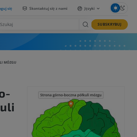
guj się
Skontaktuj się z nami
Języki
SUBSKRYBUJ
LI MÓZGU
o-
uli