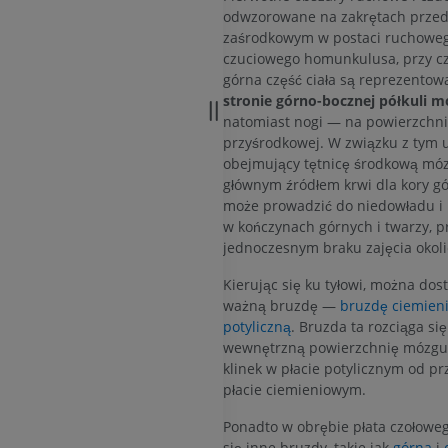
RM
Obraz MRI sta
odwzorowane na zakrętach prze
kolanowego
zaśrodkowym w postaci ruchoweg
PREMIUM
RM
czuciowego homunkulusa, przy cz
PREMIUM
górna część ciała są reprezentow
RTG kończyny górnej
stronie górno-bocznej półkuli 
Radiografia
natomiast nogi — na powierzchni
Artrografia TK
PREMIUM
przyśrodkowej. W związku z tym
Artrogram TK
obejmujący tętnicę środkową mó
PREMIUM
Kończyna górna
głównym źródłem krwi dla kory gó
Ilustracje
może prowadzić do niedowładu i u
RM kostki i koś
w kończynach górnych i twarzy, p
PREMIUM
RM
jednoczesnym braku zajęcia okoli
PREMIUM
Arteriografia kończyny
Kierując się ku tyłowi, można dost
górnej
ważną bruzdę —
bruzdę ciemien
Angiografia
RM przodostop
potyliczną
. Bruzda ta rozciąga się
RM
ZA DARMO
wewnętrzną powierzchnię mózgu 
PREMIUM
klinek w płacie potylicznym od pr
płacie ciemieniowym.
Projekt Obrazowanie
Człowieka
Obraz CTA końc
Ponadto w obrębie płata czołowe
Fotografia
TK
się inne bruzdy, takie jak
górna
i