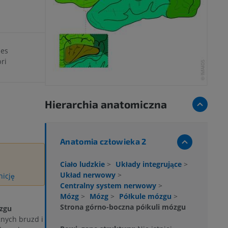
ies
ri
Hierarchia anatomiczna
Anatomia człowieka 2
Ciało ludzkie
>
Układy integrujące
>
Układ nerwowy
>
nicję
Centralny system nerwowy
>
Mózg
>
Mózg
>
Półkule mózgu
>
Strona górno-boczna półkuli mózgu
zgu
żnych bruzd i