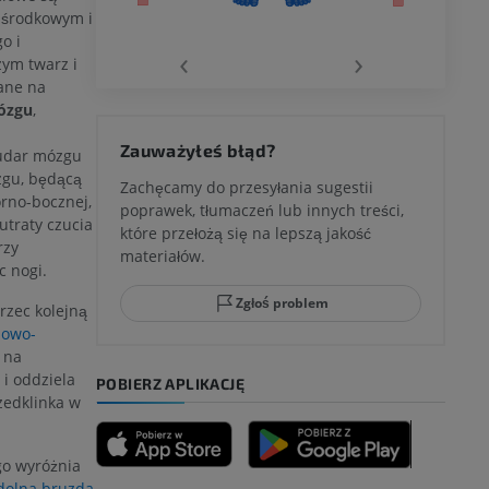
wu
dśrodkowym i
o i
‹
›
ym twarz i
ane na
mózgu
,
 kolana
Zauważyłeś błąd?
 udar mózgu
zgu, będącą
Zachęcamy do przesyłania sugestii
rno-bocznej,
poprawek, tłumaczeń lub innych treści,
traty czucia
które przełożą się na lepszą jakość
ci stępu
rzy
materiałów.
c nogi.
Zgłoś problem
rzec kolejną
iowo-
ia
 na
i oddziela
POBIERZ APLIKACJĘ
zedklinka w
zyny dolnej
go wyróżnia
dolna bruzda