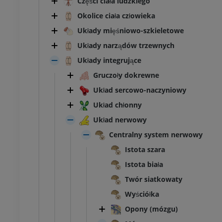
Części ciała ludzkiego
Okolice ciała człowieka
Układy mięśniowo-szkieletowe
Układy narządów trzewnych
Układy integrujące
Gruczoły dokrewne
Układ sercowo-naczyniowy
Układ chłonny
Układ nerwowy
Centralny system nerwowy
Istota szara
Istota biała
Twór siatkowaty
Wyściółka
Opony (mózgu)