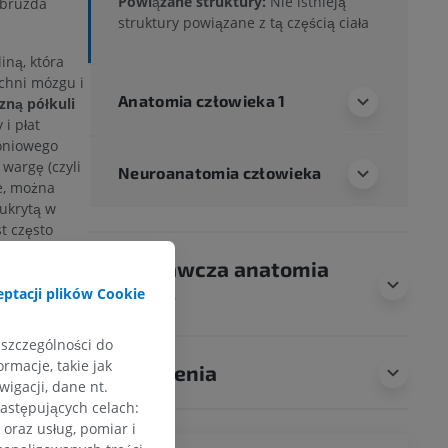
Powiązane struktury:
Nie istnieją
 bruzda
struktury powiązane z tą częścią ciała
iną, która
chni mózgu i
Anatomia człowieka 1
zną półkuli
 i płat
roniowego
 wargę (czyli
Neuroanatomia człowieka
e, można
 ukrytą w
t często
imbicznym. W
Porównawcza anatomia
chodzi do
ózgu
, dzieli
ptacji plików Cookie
zwierząt
iomą
nią oraz
 szczególności do
datkowe
rmacje, takie jak
Tłumaczenia
ebiega
igacji, dane nt.
dchodzi od
następujących celach:
przez bruzdę
oraz usług, pomiar i
órno-boczną