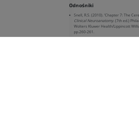
Odnośniki
Snell, R.S. (2010). ‘Chapter 7: The Cer
Clinical Neuroanatomy.
(7th ed.) Phila
Wolters Kluwer Health/Lippincott Will
pp.260-261.
Griffiths, P.D., Morris, J., Larroche, J-
(2010). ‘Section 1–Surface anatomy of 
Atlas of Fetal and Postnatal Brain MRI
Health Sciences, pp. 7-34.
https://doi.org/10.1016/B978-0-323-
Galeria