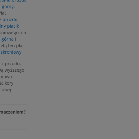
:
górny
,
Płat
 nogi
ez
bruzdę
lny płacik
roniowego, na
ę
górna
i
ielą ten płat
kończyny
 skroniowy
.
 z przodu,
wą wyższego
eniowo-
ść kory
ciową
łumaczeniem?