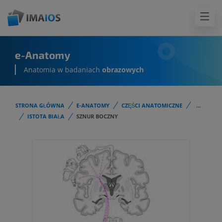
e-Anatomy
Anatomia w badaniach
obrazowych
STRONA GŁÓWNA
E-ANATOMY
CZĘŚCI ANATOMICZNE
...
ISTOTA BIAŁA
SZNUR BOCZNY