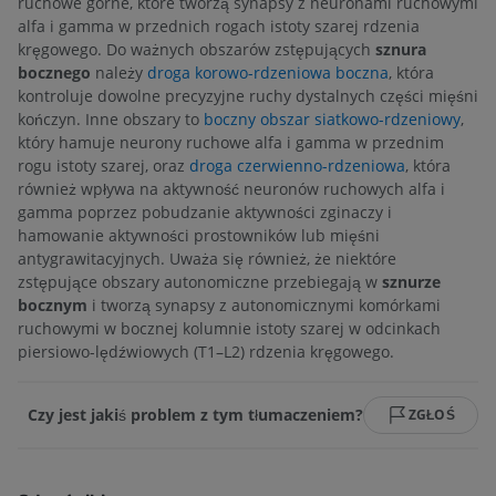
ruchowe górne, które tworzą synapsy z neuronami ruchowymi
alfa i gamma w przednich rogach istoty szarej rdzenia
kręgowego. Do ważnych obszarów zstępujących
sznura
bocznego
należy
droga korowo-rdzeniowa boczna
, która
kontroluje dowolne precyzyjne ruchy dystalnych części mięśni
kończyn. Inne obszary to
boczny obszar siatkowo-rdzeniowy
,
który hamuje neurony ruchowe alfa i gamma w przednim
rogu istoty szarej, oraz
droga czerwienno-rdzeniowa
, która
również wpływa na aktywność neuronów ruchowych alfa i
gamma poprzez pobudzanie aktywności zginaczy i
hamowanie aktywności prostowników lub mięśni
antygrawitacyjnych. Uważa się również, że niektóre
zstępujące obszary autonomiczne przebiegają w
sznurze
bocznym
i tworzą synapsy z autonomicznymi komórkami
ruchowymi w bocznej kolumnie istoty szarej w odcinkach
piersiowo-lędźwiowych (T1–L2) rdzenia kręgowego.
Czy jest jakiś problem z tym tłumaczeniem?
ZGŁOŚ