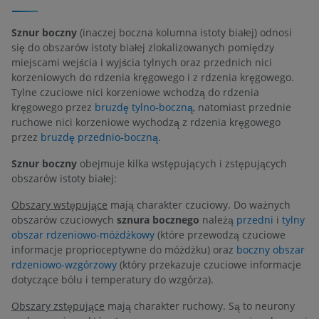
Sznur boczny
(inaczej boczna kolumna istoty białej) odnosi
się do obszarów istoty białej zlokalizowanych pomiędzy
miejscami wejścia i wyjścia tylnych oraz przednich nici
korzeniowych do rdzenia kręgowego i z rdzenia kręgowego.
Tylne czuciowe nici korzeniowe wchodzą do rdzenia
kręgowego przez
bruzdę tylno-boczną
, natomiast przednie
ruchowe nici korzeniowe wychodzą z rdzenia kręgowego
przez
bruzdę przednio-boczną
.
Sznur boczny
obejmuje kilka wstępujących i zstępujących
obszarów istoty białej:
Obszary wstępujące
mają charakter czuciowy. Do ważnych
obszarów czuciowych
sznura bocznego
należą
przedni
i
tylny
obszar rdzeniowo-móżdżkowy
(które przewodzą czuciowe
informacje proprioceptywne do móżdżku) oraz
boczny obszar
rdzeniowo-wzgórzowy
(który przekazuje czuciowe informacje
dotyczące bólu i temperatury do wzgórza).
Obszary zstępujące
mają charakter ruchowy. Są to neurony