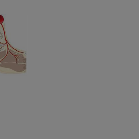
 nogi
kończyny