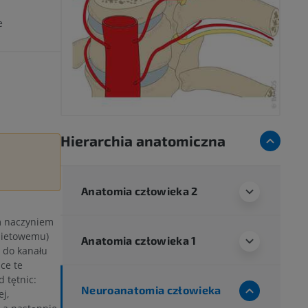
e
Hierarchia anatomiczna
Anatomia człowieka 2
m naczyniem
bietowemu)
Anatomia człowieka 1
 do kanału
ce te
 tętnic:
Neuroanatomia człowieka
j,