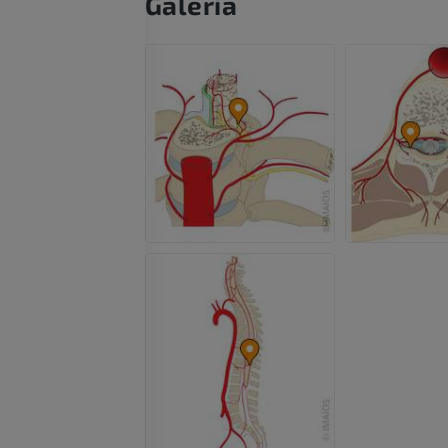
Galeria
Tętnice i kości
TK
ZA DARMO
Arteriografia 
dolnej
Angiografia
ZA DARMO