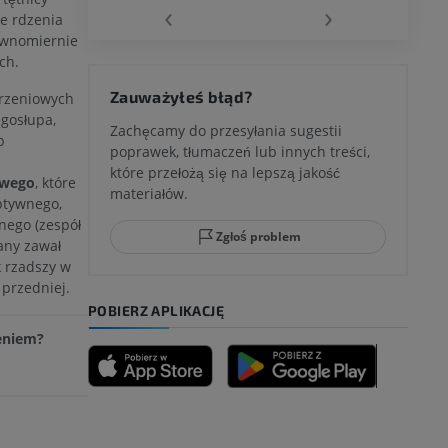
‹
›
e rdzenia
równomiernie
ch.
 kolana
Zauważyłeś błąd?
orzeniowych
ęgosłupa,
Zachęcamy do przesyłania sugestii
b
poprawek, tłumaczeń lub innych treści,
które przełożą się na lepszą jakość
ci stępu
owego
, które
materiałów.
ptywnego,
nego (zespół
Zgłoś problem
any zawał
k rzadszy w
ia
przedniej.
POBIERZ APLIKACJĘ
zeniem?
zyny dolnej