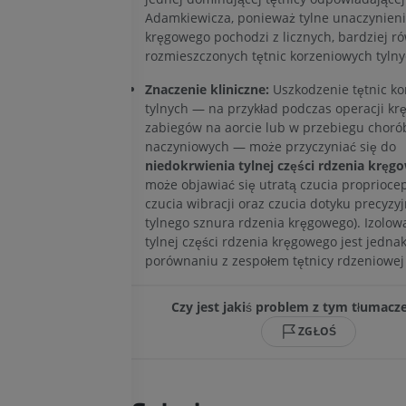
RM
Adamkiewicza, ponieważ tylne unaczynieni
PREMIUM
kręgowego pochodzi z licznych, bardziej 
RTG kończyny górnej
rozmieszczonych tętnic korzeniowych tylny
Radiografia
Artrografia TK
PREMIUM
Znaczenie kliniczne:
Uszkodzenie tętnic k
Artrogram TK
tylnych — na przykład podczas operacji kr
PREMIUM
zabiegów na aorcie lub w przebiegu choró
Kończyna górna
naczyniowych — może przyczyniać się do
Ilustracje
RM kostki i koś
niedokrwienia tylnej części rdzenia kręg
PREMIUM
RM
może objawiać się utratą czucia proprioce
czucia wibracji oraz czucia dotyku precyzyj
PREMIUM
Arteriografia kończyny
tylnego sznura rdzenia kręgowego). Izolow
górnej
tylnej części rdzenia kręgowego jest jedna
Angiografia
RM przodostop
porównaniu z zespołem tętnicy rdzeniowej 
RM
ZA DARMO
PREMIUM
Czy jest jakiś problem z tym tłumac
Projekt Obrazowanie
ZGŁOŚ
Człowieka
Obraz CTA końc
Fotografia
TK
PREMIUM
PREMIUM