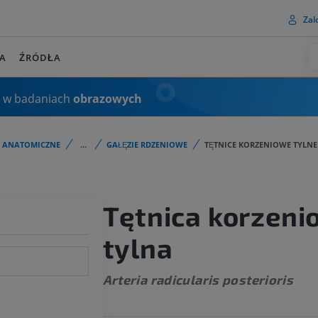
Zalo
A
ŹRÓDŁA
 w badaniach
obrazowych
I ANATOMICZNE
...
GAŁĘZIE RDZENIOWE
TĘTNICE KORZENIOWE TYLNE
Tętnica korzen
tylna
Arteria radicularis posterioris