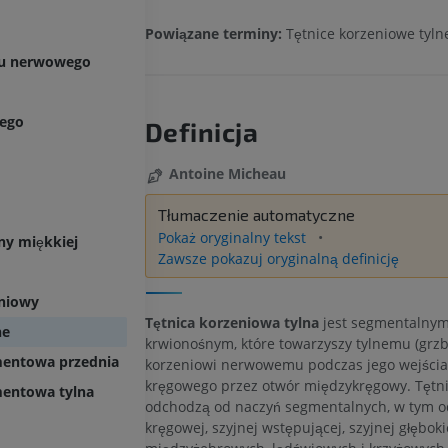
Powiązane terminy:
Tętnice korzeniowe tyln
du nerwowego
wego
Definicja
Antoine Micheau
Tłumaczenie automatyczne
Pokaż oryginalny tekst
ny miękkiej
Zawsze pokazuj oryginalną definicję
eniowy
Tętnica korzeniowa tylna
jest segmentalny
ne
krwionośnym, które towarzyszy tylnemu (grz
mentowa przednia
korzeniowi nerwowemu podczas jego wejścia
kręgowego przez otwór międzykręgowy. Tętni
mentowa tylna
odchodzą od naczyń segmentalnych, w tym od
kręgowej, szyjnej wstępującej, szyjnej głębokie