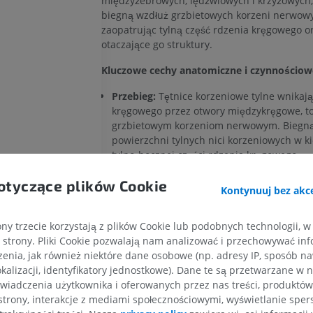
międzyżebrowych, lędźwiowych i krzyżowych,
biegną wzdłuż grzbietowych korzeni nerwowy
zaopatrując tylną część rdzenia kręgowego o
otaczające go struktury.
Kluczowe cechy anatomiczne i czynnościow
Przebieg:
Tętnice korzeniowe tylne wnikają
kręgowego przez otwory międzykręgowe, t
grzbietowym korzeniom nerwowym. Biegn
powierzchni tylnych nici korzeniowych w k
tylno-bocznej części rdzenia kręgowego.
Udział w tworzeniu tętnicy rdzeniowej tyl
otyczące plików Cookie
Kontynuuj bez akce
tętnice korzeniowe tylne — zazwyczaj więk
na zmiennych poziomach segmentalnych —
się z parzyście ułożonymi tętnicami rdzen
ny trzecie korzystają z plików Cookie lub podobnych technologii, w
tylnymi (zwanymi również tętnicami rdzeni
strony. Pliki Cookie pozwalają nam analizować i przechowywać info
bocznymi), które biegną podłużnie wzdłuż 
enia, jak również niektóre dane osobowe (np. adresy IP, sposób naw
powierzchni rdzenia kręgowego, w pobliżu 
kalizacji, identyfikatory jednostkowe). Dane te są przetwarzane w 
wejścia korzenia grzbietowego. Tętnice rd
wiadczenia użytkownika i oferowanych przez nas treści, produktów 
KOŃCZYNA GÓRNA
KOŃCZYNA DOLNA
tworzą mniej wyraźną sieć splotowatą („
spl
strony, interakcje z mediami społecznościowymi, wyświetlanie sper
naczyniówkowy
") w porównaniu z pojedync