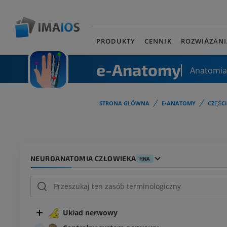
PRODUKTY
CENNIK
ROZWIĄZANI
e-Anatomy
Anatomia
STRONA GŁÓWNA
E-ANATOMY
CZĘŚC
NEUROANATOMIA CZŁOWIEKA
HNA
Układ nerwowy