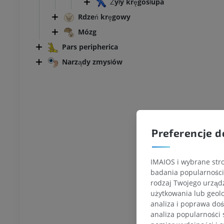
Żyły kręgosłupa
Rdzeń kręgowy
Mózg
Pars peripherica
Narządy zmysłów
Preferencje d
IMAIOS i wybrane stro
badania popularności 
rodzaj Twojego urządz
użytkowania lub geolo
analiza i poprawa doś
KOSTKA-STOPA
analiza popularności 