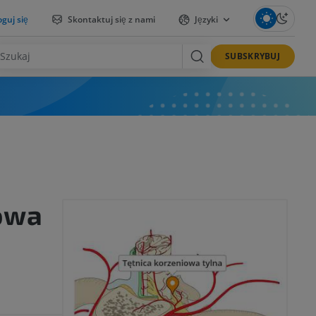
guj się
Skontaktuj się z nami
Języki
SUBSKRYBUJ
iowa