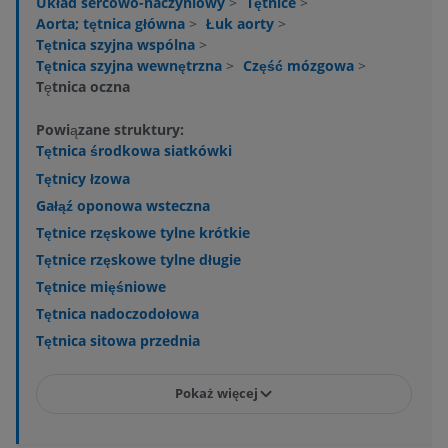
Układ sercowo-naczyniowy
>
Tętnice
>
Aorta; tętnica główna
>
Łuk aorty
>
Tętnica szyjna wspólna
>
Tętnica szyjna wewnętrzna
>
Część mózgowa
>
Tętnica oczna
Powiązane struktury:
Tętnica środkowa siatkówki
Tętnicy łzowa
Gałąź oponowa wsteczna
Tętnice rzęskowe tylne krótkie
Tętnice rzęskowe tylne długie
Tętnice mięśniowe
Tętnica nadoczodołowa
Tętnica sitowa przednia
Pokaż więcej