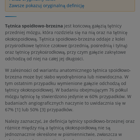
Zawsze pokazuj oryginalną definicję
Tętnica spoidłowo-brzeżna
jest końcową gałęzią tętnicy
przedniej mózgu, która rozdziela się na nią oraz na tętnicę
okołospoidłową. Tętnica spoidłowo-brzeżna oddaje z kolei
przyśrodkowe tętnice czołowe (przednią, pośrednią i tylną)
oraz tętnicę przykośrodkową, przy czym gałęzie zakrętowe
odchodzą od niej na całej jej długości.
W zależności od wariantu anatomicznego tętnica spoidłowo-
brzeżna może być słabo wyodrębniona lub niewidoczna. W
tym ostatnim przypadku wymienione gałęzie odchodzą od
tętnicy okołospoidłowej. W badaniu obejmującym 76 półkul
mózgu tętnicę tę stwierdzono jedynie w 60% przypadków. W
badaniach angiograficznych naczynie to uwidacznia się w
67% [1] lub 50% [3] przypadków.
Należy zaznaczyć, że definicja tętnicy spoidłowo-brzeżnej oraz
różnice między nią a tętnicą okołospoidłową nie są
jednoznacznie określone w piśmiennictwie, zwłaszcza w