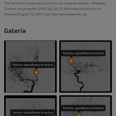
This definition incorporates text from the wikipedia website - Wikipedia:
The free encyclopedia. (2004, July 22). FL: Wikimedia Foundation, Inc.
Retrieved August 10, 2004, from http://www.wikipedia.org
Galeria