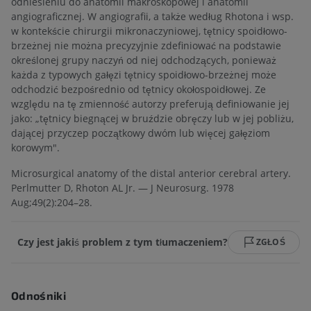
odniesieniu do anatomii makroskopowej i anatomii
angiograficznej. W angiografii, a także według Rhotona i wsp.
w kontekście chirurgii mikronaczyniowej, tętnicy spoidłowo-
brzeżnej nie można precyzyjnie zdefiniować na podstawie
określonej grupy naczyń od niej odchodzących, ponieważ
każda z typowych gałęzi tętnicy spoidłowo-brzeżnej może
odchodzić bezpośrednio od tętnicy okołospoidłowej. Ze
względu na tę zmienność autorzy preferują definiowanie jej
jako: „tętnicy biegnącej w bruździe obręczy lub w jej pobliżu,
dającej przyczep początkowy dwóm lub więcej gałęziom
korowym".
Microsurgical anatomy of the distal anterior cerebral artery.
Perlmutter D, Rhoton AL Jr. — J Neurosurg. 1978
Aug;49(2):204–28.
Czy jest jakiś problem z tym tłumaczeniem?
ZGŁOŚ
Odnośniki