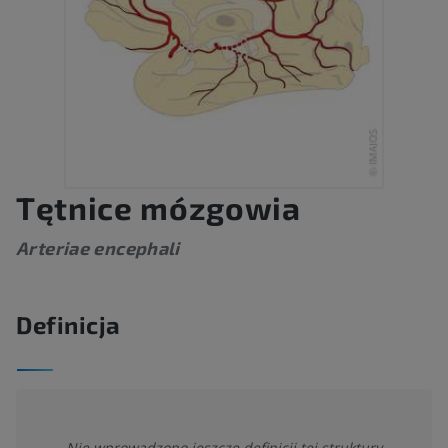
Tętnice mózgowia
Arteriae encephali
Definicja
Nie wprowadzono jeszcze definicji tej struktury