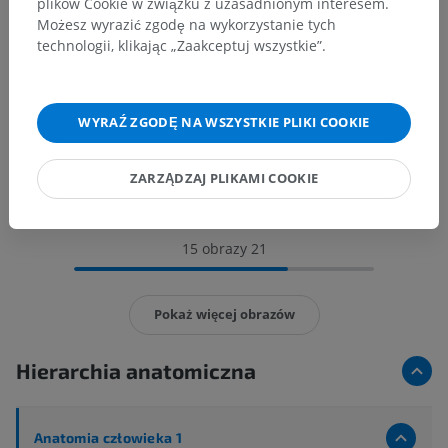
plików Cookie w związku z uzasadnionym interesem.
Możesz wyrazić zgodę na wykorzystanie tych
technologii, klikając „Zaakceptuj wszystkie”.
WYRAŹ ZGODĘ NA WSZYSTKIE PLIKI COOKIE
ZARZĄDZAJ PLIKAMI COOKIE
15 obrazy 21
Pokaż więcej obrazów
Hierarchia anatomiczna
Anatomia człowieka 1