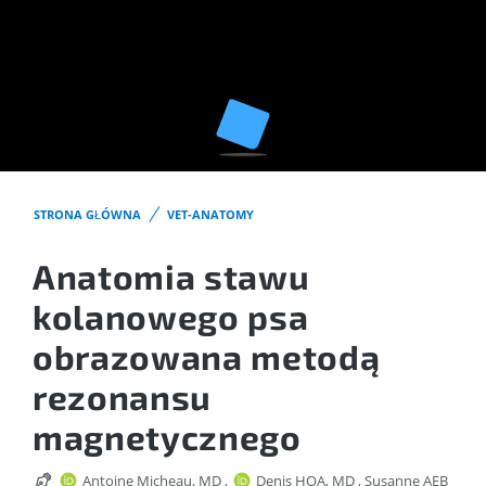
STRONA GŁÓWNA
VET-ANATOMY
Anatomia stawu
kolanowego psa
obrazowana metodą
rezonansu
magnetycznego
Antoine Micheau, MD
,
Denis HOA, MD
,
Susanne AEB