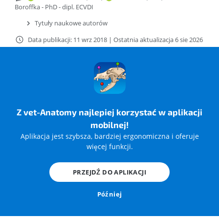
Boroffka - PhD - dipl. ECVDI
Tytuły naukowe autorów
Data publikacji: 11 wrz 2018
|
Ostatnia aktualizacja 6 sie 2026
https://doi.org/10.37019/vet-anatomy/586827.pl
ISSN 2534-5087
Bibliografia
Z vet-Anatomy najlepiej korzystać w aplikacji
mobilnej!
Miller’s Anatomy of the Dog, 4th Edition
Veterinary Anatomy of Domestic Mammals. Textbook and
Aplikacja jest szybsza, bardziej ergonomiczna i oferuje
Colour Atlas. Edited by: Horst Erich König.
więcej funkcji.
Veterinarmedizinische Universität Wien, Austria
Anatomie comparée des mammifères domestiques:
PRZEJDŹ DO APLIKACJI
Ostéologie - Arthrologie/Myologie - Robert Barone
Illustrated Veterinary Anatomical Nomenclature. Oskar
Później
Schaller, Gheorghe M. Constantinescu. Georg Thieme
Verlag, 2007
Nomina Anatomica Veterinaria -