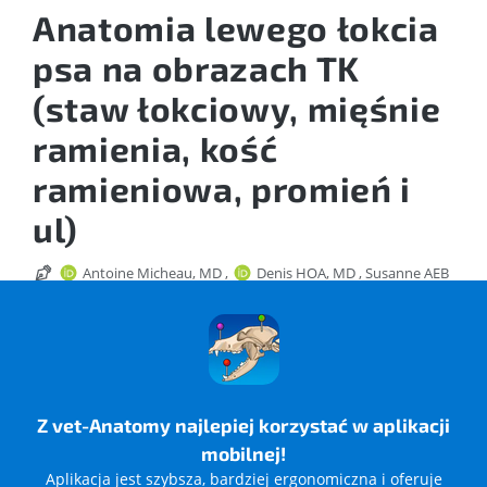
Anatomia lewego łokcia
psa na obrazach TK
(staw łokciowy, mięśnie
ramienia, kość
ramieniowa, promień i
ul)
Antoine Micheau, MD
,
Denis HOA, MD
,
Susanne AEB
Boroffka - PhD - dipl. ECVDI
Tytuły naukowe autorów
Data publikacji: 7 sty 2016
|
Ostatnia aktualizacja 26 lut 2026
https://doi.org/10.37019/vet-anatomy/382522.pl
ISSN 2534-5087
Z vet-Anatomy najlepiej korzystać w aplikacji
mobilnej!
Aplikacja jest szybsza, bardziej ergonomiczna i oferuje