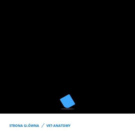
STRONA GŁÓWNA
VET-ANATOMY