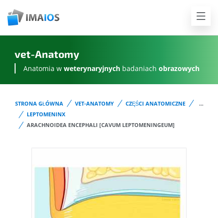
vet-Anatomy
Anatomia w
weterynaryjnych
badaniach
obrazowych
STRONA GŁÓWNA
VET-ANATOMY
CZĘŚCI ANATOMICZNE
...
LEPTOMENINX
ARACHNOIDEA ENCEPHALI [CAVUM LEPTOMENINGEUM]