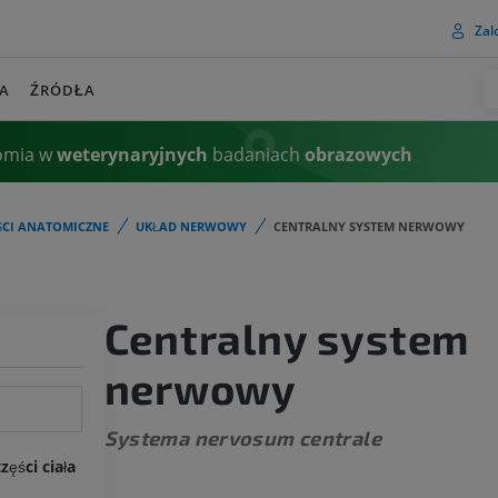
Zalo
A
ŹRÓDŁA
omia w
weterynaryjnych
badaniach
obrazowych
ŚCI ANATOMICZNE
UKŁAD NERWOWY
CENTRALNY SYSTEM NERWOWY
Centralny system
nerwowy
Systema nervosum centrale
ęści ciała