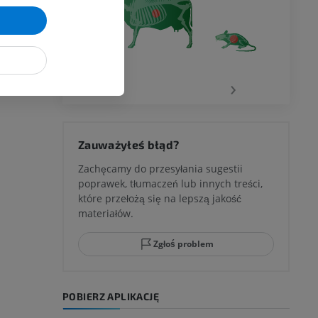
‹
›
Zauważyłeś błąd?
Zachęcamy do przesyłania sugestii
poprawek, tłumaczeń lub innych treści,
które przełożą się na lepszą jakość
materiałów.
Zgłoś problem
POBIERZ APLIKACJĘ