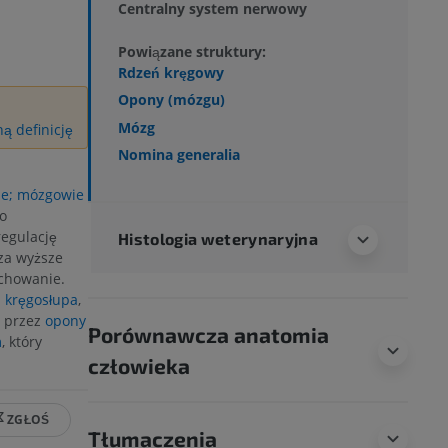
Centralny system nerwowy
Powiązane struktury:
Rdzeń kręgowy
Opony (mózgu)
Mózg
ą definicję
Nomina generalia
e; mózgowie
o
regulację
Histologia weterynaryjna
za wyższe
achowanie.
i
kręgosłupa
,
y przez
opony
Porównawcza anatomia
m
, który
człowieka
ZGŁOŚ
Tłumaczenia