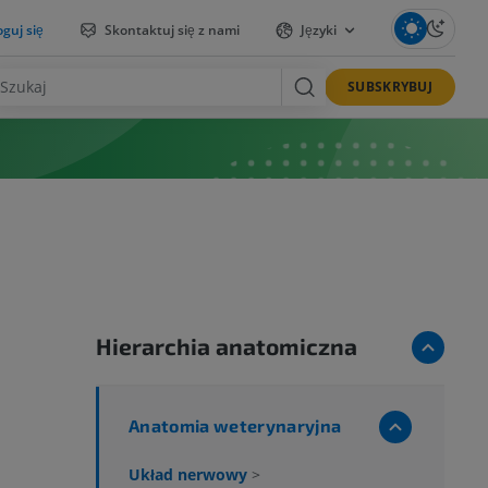
guj się
Skontaktuj się z nami
Języki
SUBSKRYBUJ
Hierarchia anatomiczna
Anatomia weterynaryjna
Układ nerwowy
>