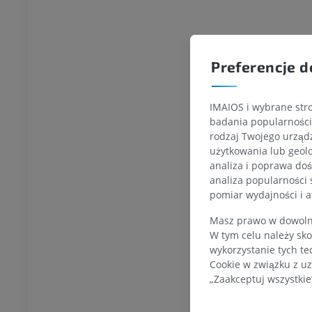
BYDŁO
Preferencje d
łowa i szyja
Bydło - Ogólna anatomia
Ilustracje
IMAIOS i wybrane stro
badania popularności 
UM
ZA DARMO
rodzaj Twojego urządz
użytkowania lub geolo
latka piersiowa
Bydło - Osteologia
analiza i poprawa doś
Ilustracje
analiza popularności 
UM
PREMIUM
pomiar wydajności i a
Masz prawo w dowolny
zuszna – miednica,
W tym celu należy sko
wykorzystanie tych te
Cookie w związku z uz
UM
„Zaakceptuj wszystkie
steologia