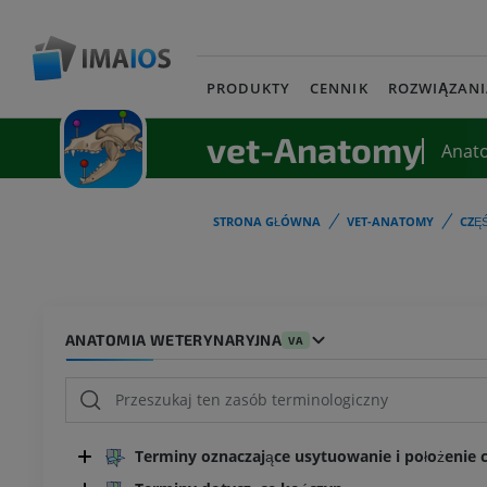
PRODUKTY
CENNIK
ROZWIĄZANI
vet-Anatomy
Anat
STRONA GŁÓWNA
VET-ANATOMY
CZĘ
ANATOMIA WETERYNARYJNA
VA
Terminy oznaczające usytuowanie i położenie cz