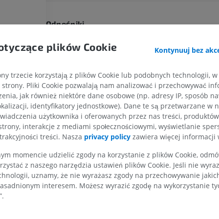
Odnośniki
König HE, Liebich HG.
Veterinary Anatomy of Domestic Mammal
KOŃ
MYSZ
otyczące plików Cookie
and Colour Atlas
. 6th ed. Stuttgart: Thieme; 2020.
Kontynuuj bez akce
Dyce KM, Sack WO, Wensing CJG.
Textbook of Veterinary Anato
Koń - Osteologia
Mysz - całe cia
Louis: Elsevier; 2017.
Ilustracje
TK
ny trzecie korzystają z plików Cookie lub podobnych technologii, w
strony. Pliki Cookie pozwalają nam analizować i przechowywać info
PREMIUM
ZA DARMO
Evans HE, de Lahunta A.
Miller’s Anatomy of the Dog
. 5th ed. St.
enia, jak również niektóre dane osobowe (np. adresy IP, sposób naw
2020.
kalizacji, identyfikatory jednostkowe). Dane te są przetwarzane w 
Koń – osteologia
wiadczenia użytkownika i oferowanych przez nas treści, produktów 
Radiografia
strony, interakcje z mediami społecznościowymi, wyświetlanie sper
ZA DARMO
trakcyjności treści. Nasza
privacy policy
zawiera więcej informacji 
m momencie udzielić zgody na korzystanie z plików Cookie, odmówi
Koń – nadgarstek
rzystać z naszego narzędzia ustawień plików Cookie. Jeśli nie wyra
TK
chnologii, uznamy, że nie wyrażasz zgody na przechowywanie jakic
PREMIUM
asadnionym interesem. Możesz wyrazić zgodę na wykorzystanie tych
”.
Koń – Miologia
Ilustracje