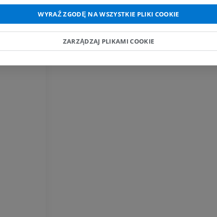
PREMIUM
WYRAŹ ZGODĘ NA WSZYSTKIE PLIKI COOKIE
Koń - Palec
RM
ZARZĄDZAJ PLIKAMI COOKIE
PREMIUM
Koń – palec i kopyto
Ilustracje
PREMIUM
Koń – głowa
TK
PREMIUM
Koń – Zęby
Ilustracje
ZA DARMO