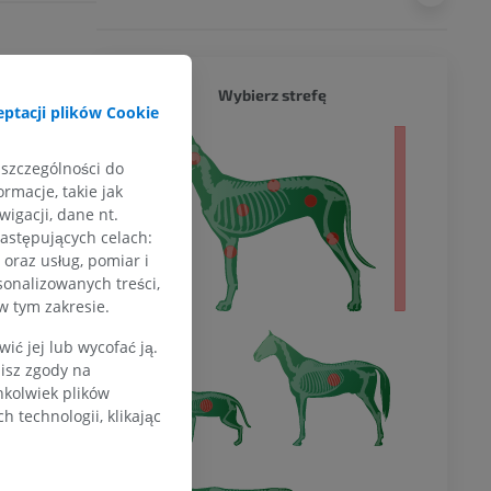
s: Textbook
PIES - 
Wybierz strefę
ptacji plików Cookie
my
. 5th ed. St.
ło
 szczególności do
rmacje, takie jak
 Louis: Elsevier;
igacji, dane nt.
następujących celach:
oraz usług, pomiar i
sonalizowanych treści,
w tym zakresie.
ć jej lub wycofać ją.
zisz zgody na
hkolwiek plików
 technologii, klikając