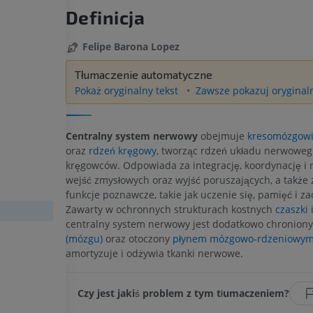
Definicja
Felipe Barona Lopez
Tłumaczenie automatyczne
Pokaż oryginalny tekst
Zawsze pokazuj oryginaln
Centralny system nerwowy
obejmuje
kresomózgowi
oraz
rdzeń kręgowy
, tworząc rdzeń układu nerwoweg
kręgowców. Odpowiada za integrację, koordynację i 
wejść zmysłowych oraz wyjść poruszających, a także 
funkcje poznawcze, takie jak uczenie się, pamięć i z
Zawarty w ochronnych strukturach kostnych
czaszki
centralny system nerwowy jest dodatkowo chronion
(mózgu)
oraz otoczony
płynem mózgowo-rdzeniowy
amortyzuje i odżywia tkanki nerwowe.
Czy jest jakiś problem z tym tłumaczeniem?