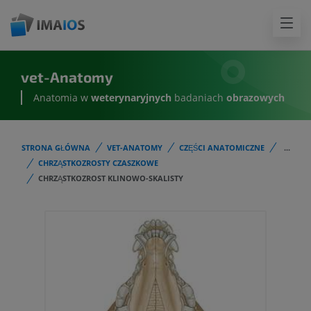
vet-Anatomy
Anatomia w
weterynaryjnych
badaniach
obrazowych
STRONA GŁÓWNA
VET-ANATOMY
CZĘŚCI ANATOMICZNE
...
CHRZĄSTKOZROSTY CZASZKOWE
CHRZĄSTKOZROST KLINOWO-SKALISTY