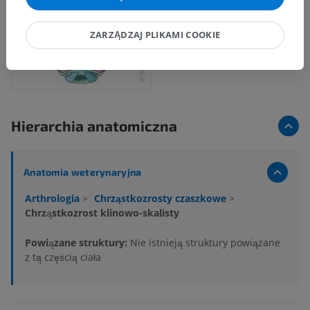
ZARZĄDZAJ PLIKAMI COOKIE
Hierarchia anatomiczna
Anatomia weterynaryjna
Arthrologia
>
Chrząstkozrosty czaszkowe
>
Chrząstkozrost klinowo-skalisty
Powiązane struktury:
Nie istnieją struktury powiązane
z tą częścią ciała