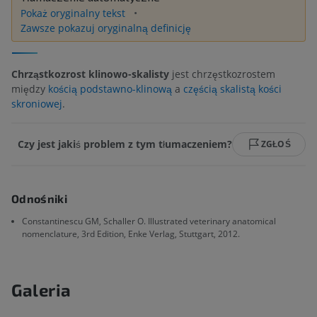
Pokaż oryginalny tekst
Zawsze pokazuj oryginalną definicję
Chrząstkozrost klinowo-skalisty
jest chrzęstkozrostem
między
kością podstawno-klinową
a
częścią skalistą kości
skroniowej
.
Czy jest jakiś problem z tym tłumaczeniem?
ZGŁOŚ
Odnośniki
Constantinescu GM, Schaller O. Illustrated veterinary anatomical
nomenclature, 3rd Edition, Enke Verlag, Stuttgart, 2012.
Galeria