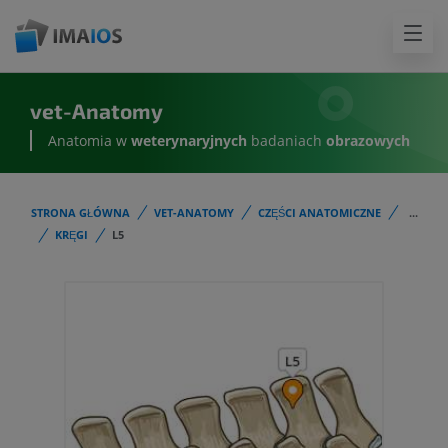
vet-Anatomy
Anatomia w
weterynaryjnych
badaniach
obrazowych
STRONA GŁÓWNA
VET-ANATOMY
CZĘŚCI ANATOMICZNE
...
KRĘGI
L5