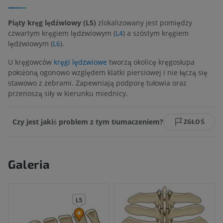
Piąty kręg lędźwiowy (L5)
zlokalizowany jest pomiędzy
czwartym kręgiem lędźwiowym (
L4
) a szóstym kręgiem
lędźwiowym (
L6
).
U kręgowców
kręgi lędźwiowe
tworzą okolicę kręgosłupa
położoną ogonowo względem klatki piersiowej i nie łączą się
stawowo z żebrami. Zapewniają podporę tułowia oraz
przenoszą siły w kierunku miednicy.
Czy jest jakiś problem z tym tłumaczeniem?
ZGŁOŚ
Galeria