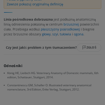
Zawsze pokazuj oryginalną definicję
Linia pośrodkowa dobrzuszna
jest podłużną anatomiczną
linią odniesienia położoną w centrum
brzusznej
powierzchni
ciała. Przebiega wzdłuż
płaszczyzny pośrodkowej
i biegnie
przez brzuszne obszary
głowy
,
szyi
,
tułowia
i
ogona
.
Czy jest jakiś problem z tym tłumaczeniem?
ZGŁOŚ
Odnośniki
König HE, Lieibich HG. Veterinary Anatomy of Domestic mammals, 6th
edition, Schattauer, Stuttgart, 2014.
Constantinescu GM, Schaller O. Illustrated veterinary anatomical
nomenclature, 3rd Edition, Enke Verlag, Stuttgart, 2012.