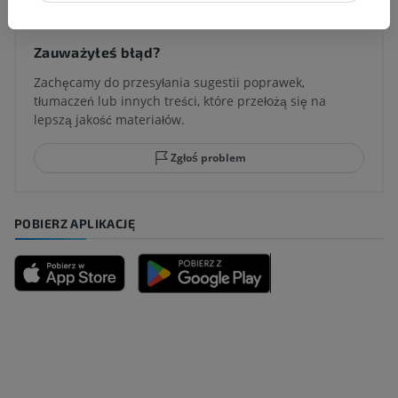
Zauważyłeś błąd?
Zachęcamy do przesyłania sugestii poprawek,
tłumaczeń lub innych treści, które przełożą się na
lepszą jakość materiałów.
Zgłoś problem
POBIERZ APLIKACJĘ