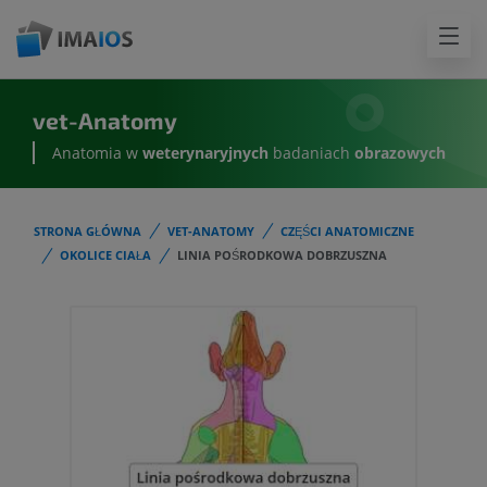
vet-Anatomy
Anatomia w
weterynaryjnych
badaniach
obrazowych
STRONA GŁÓWNA
VET-ANATOMY
CZĘŚCI ANATOMICZNE
OKOLICE CIAŁA
LINIA POŚRODKOWA DOBRZUSZNA