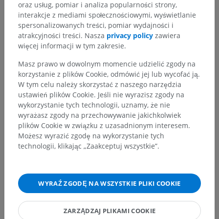
oraz usług, pomiar i analiza popularności strony,
interakcje z mediami społecznościowymi, wyświetlanie
spersonalizowanych treści, pomiar wydajności i
Hierarchia anatomiczna
atrakcyjności treści. Nasza
privacy policy
zawiera
więcej informacji w tym zakresie.
Masz prawo w dowolnym momencie udzielić zgody na
Anatomia weterynaryjna
korzystanie z plików Cookie, odmówić jej lub wycofać ją.
W tym celu należy skorzystać z naszego narzędzia
Okolice ciała
>
Linia pośrodkowa dobrzuszna
ustawień plików Cookie. Jeśli nie wyrazisz zgody na
wykorzystanie tych technologii, uznamy, że nie
Powiązane struktury:
Nie istnieją struktury powiązane
wyrażasz zgody na przechowywanie jakichkolwiek
z tą częścią ciała
plików Cookie w związku z uzasadnionym interesem.
Możesz wyrazić zgodę na wykorzystanie tych
technologii, klikając „Zaakceptuj wszystkie”.
Porównawcza anatomia człowieka
WYRAŹ ZGODĘ NA WSZYSTKIE PLIKI COOKIE
Tłumaczenia
ZARZĄDZAJ PLIKAMI COOKIE