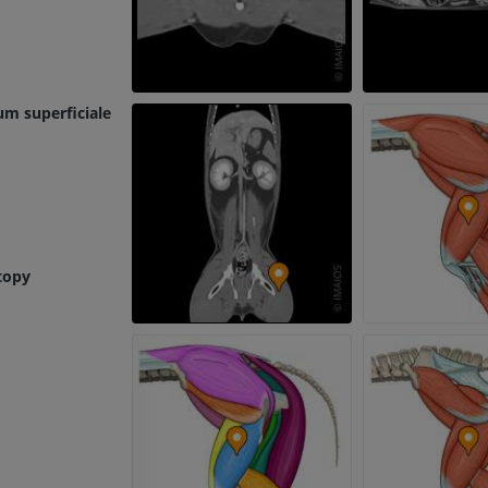
 superficiale [ligamentum anulare plantare]
topy