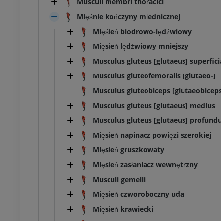
Musculi membri thoracici
Mięśnie kończyny miednicznej
Mięśień biodrowo-lędźwiowy
Mięsień lędźwiowy mniejszy
Musculus gluteus [glutaeus] superficia
Musculus gluteofemoralis [glutaeo-]
Musculus gluteobiceps [glutaeobiceps
Musculus gluteus [glutaeus] medius
Musculus gluteus [glutaeus] profund
Mięsień napinacz powięzi szerokiej
Mięsień gruszkowaty
Mięsień zasłaniacz wewnętrzny
BYDŁO
Musculi gemelli
Mięsień czworoboczny uda
łowa i szyja
Bydło - Ogólna anatomia
Mięsień krawiecki
Ilustracje
UM
ZA DARMO