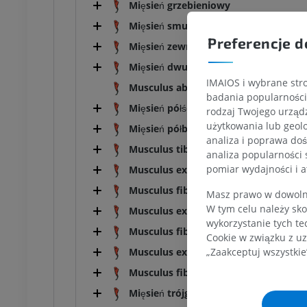
Mięsień grzebieniowy
Mięsień smukły
Preferencje d
Mięsień zewnętrzny zasłonowy
Mięsień dwugłowy uda
IMAIOS i wybrane stro
Musculus abductor cruris caudalis
badania popularności 
Mięsień półścięgnisty
rodzaj Twojego urządz
użytkowania lub geolo
Mięsień półbłoniasty
analiza i poprawa doś
Musculus tibialis cranialis
analiza popularności 
pomiar wydajności i a
Musculus extensor digitorum [digitali
Musculus fibularis [peron (a)eus] tert
Masz prawo w dowolny
W tym celu należy sko
Musculus extensor digiti I [hallucis] 
wykorzystanie tych te
Musculus fibularis [peron(a)eus] long
Cookie w związku z uz
„Zaakceptuj wszystkie
Musculus extensor digitorum [digitalis
Musculus fibularis [peron(a)eus] brev
Mięsień trójgłowy łydki