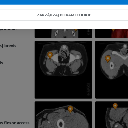
ZARZĄDZAJ PLIKAMI COOKIE
 profundi
s] brevis
is
 flexor accessorius]