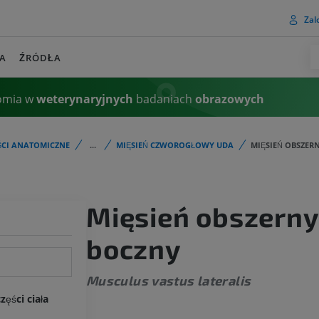
Zalo
A
ŹRÓDŁA
omia w
weterynaryjnych
badaniach
obrazowych
ŚCI ANATOMICZNE
...
MIĘSIEŃ CZWOROGŁOWY UDA
MIĘSIEŃ OBSZER
Mięsień obszerny
boczny
Musculus vastus lateralis
ęści ciała