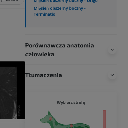
Mięsień obszerny boczny - Origo
Mięsień obszerny boczny -
Terminatio
Porównawcza anatomia
człowieka
Tłumaczenia
PIES - 
Wybierz strefę
ło