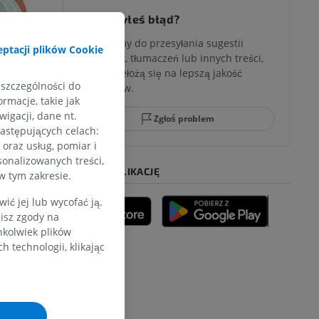
Zauważyłeś błąd?
Zachęcamy do przesyłania sugestii
ptacji plików Cookie
poprawek, tłumaczeń lub innych treści,
które przełożą się na lepszą jakość
 szczególności do
materiałów.
rmacje, takie jak
igacji, dane nt.
Zgłoś problem
następujących celach:
oraz usług, pomiar i
sonalizowanych treści,
POBIERZ APLIKACJĘ
w tym zakresie.
ć jej lub wycofać ją.
zisz zgody na
hkolwiek plików
 technologii, klikając