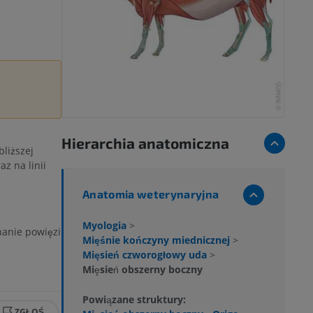
Hierarchia anatomiczna
liższej
az na linii
Anatomia weterynaryjna
Myologia
>
anie powięzi
Mięśnie kończyny miednicznej
>
Mięsień czworogłowy uda
>
Mięsień obszerny boczny
Powiązane struktury:
ZGŁOŚ