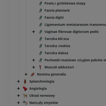
Powięź grzbietowa stopy
Fascia plantaris
Fascia digiti
Ligamentum metatarseum transversum
Vaginae fibrosae digitorum pedis
Tarczka bliższa
Tarczka średnia
Tarczka dalsza
Pochewki maziowe ścięgien palców s
Musculi adductori
Nomina generalia
Splanchnologia
Angiologia
Układ nerwowy
Narządy zmysłów