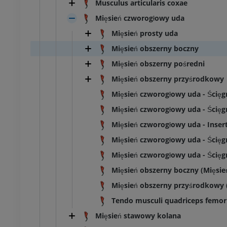
Musculus articularis coxae
Mięsień czworogłowy uda
latka piersiowa
Bydło - Osteologia
Mięsień prosty uda
Ilustracje
UM
PREMIUM
Mięsień obszerny boczny
Mięsień obszerny pośredni
zuszna – miednica,
Mięsień obszerny przyśrodkowy
Mięsień czworogłowy uda - Ścię
UM
Mięsień czworogłowy uda - Ścię
Mięsień czworogłowy uda - Inser
steologia
Mięsień czworogłowy uda - Ścięgn
rafia
UM
Mięsień czworogłowy uda - Ścięgn
Mięsień obszerny boczny (Mięsi
steologia
Mięsień obszerny przyśrodkowy 
cje
Tendo musculi quadriceps femor
UM
Mięsień stawowy kolana