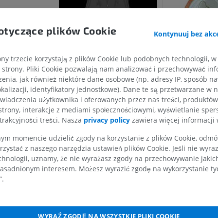
PREMIUM
otyczące plików Cookie
Kontynuuj bez akce
Koń – głowa
TK
PREMIUM
ny trzecie korzystają z plików Cookie lub podobnych technologii, w
strony. Pliki Cookie pozwalają nam analizować i przechowywać info
enia, jak również niektóre dane osobowe (np. adresy IP, sposób naw
Koń – Zęby
kalizacji, identyfikatory jednostkowe). Dane te są przetwarzane w 
Ilustracje
wiadczenia użytkownika i oferowanych przez nas treści, produktów 
ZA DARMO
strony, interakcje z mediami społecznościowymi, wyświetlanie sper
trakcyjności treści. Nasza
privacy policy
zawiera więcej informacji 
s] longus
ius
m momencie udzielić zgody na korzystanie z plików Cookie, odmówi
rzystać z naszego narzędzia ustawień plików Cookie. Jeśli nie wyra
longus
chnologii, uznamy, że nie wyrażasz zgody na przechowywanie jakic
us
asadnionym interesem. Możesz wyrazić zgodę na wykorzystanie tych
”.
] lateralis
is
WYRAŹ ZGODĘ NA WSZYSTKIE PLIKI COOKIE