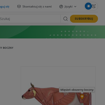
guj się
Skontaktuj się z nami
Języki
SUBSKRYBUJ
NY BOCZNY