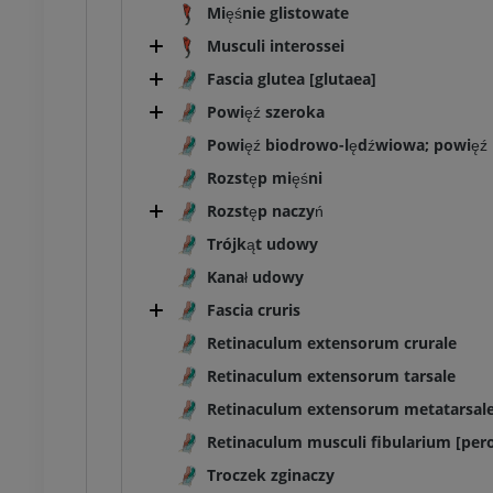
Mięśnie glistowate
Musculi interossei
Fascia glutea [glutaea]
Powięź szeroka
Powięź biodrowo-lędźwiowa; powięź
Rozstęp mięśni
Rozstęp naczyń
Trójkąt udowy
Kanał udowy
Fascia cruris
Retinaculum extensorum crurale
Retinaculum extensorum tarsale
Retinaculum extensorum metatarsal
Retinaculum musculi fibularium [per
Troczek zginaczy