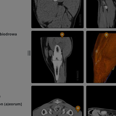
 biodrowa
e
on (a)eorum]