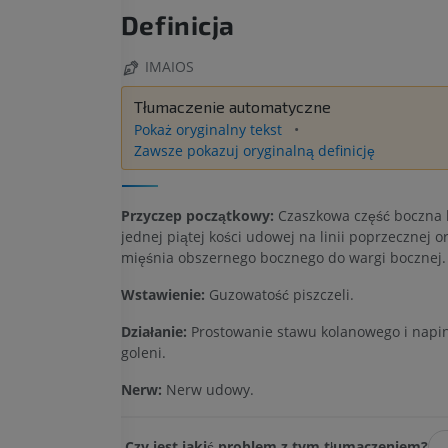
Definicja
IMAIOS
Tłumaczenie automatyczne
Pokaż oryginalny tekst
Zawsze pokazuj oryginalną definicję
Przyczep początkowy:
Czaszkowa część boczna b
jednej piątej kości udowej na linii poprzecznej or
mięśnia obszernego bocznego do wargi bocznej.
Wstawienie:
Guzowatość piszczeli.
Działanie:
Prostowanie stawu kolanowego i napin
goleni.
Nerw:
Nerw udowy.
Czy jest jakiś problem z tym tłumaczeniem?