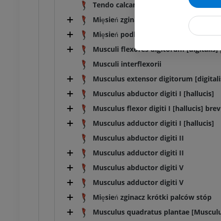
Tendo calcaneus communis
Mięsień zginacz długi kciuka
Mięsień podkolanowy
Musculi flexores digitorum [digitalis]
Musculi interflexorii
Musculus extensor digitorum [digitali
Musculus abductor digiti I [hallucis]
Musculus flexor digiti I [hallucis] brev
Musculus adductor digiti I [hallucis]
Musculus abductor digiti II
Musculus adductor digiti II
Musculus abductor digiti V
Musculus adductor digiti V
Mięsień zginacz krótki palców stóp
Musculus quadratus plantae [Musculus