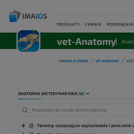
PRODUKTY
CENNIK
ROZWIĄZANI
vet-Anatomy
Anat
STRONA GŁÓWNA
VET-ANATOMY
CZĘ
ANATOMIA WETERYNARYJNA
VA
Terminy oznaczające usytuowanie i położenie cz