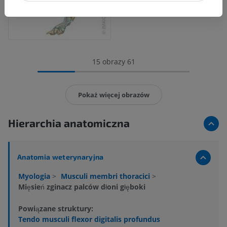
15 obrazy 61
Pokaż więcej obrazów
Hierarchia anatomiczna
Anatomia weterynaryjna
Myologia
>
Musculi membri thoracici
>
Mięsień zginacz palców dłoni głęboki
Powiązane struktury:
Tendo musculi flexor digitalis profundus