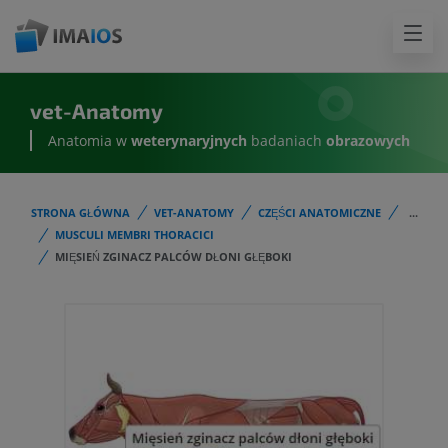
vet-Anatomy
Anatomia w
weterynaryjnych
badaniach
obrazowych
STRONA GŁÓWNA
VET-ANATOMY
CZĘŚCI ANATOMICZNE
...
MUSCULI MEMBRI THORACICI
MIĘSIEŃ ZGINACZ PALCÓW DŁONI GŁĘBOKI