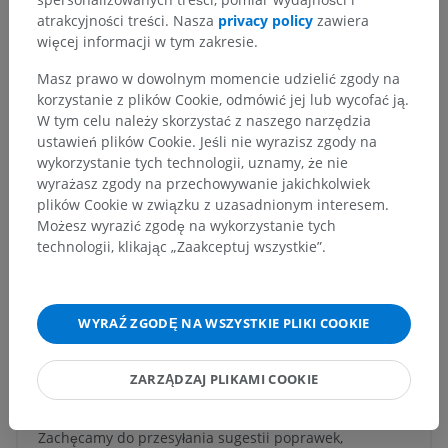
Hierarchia anatomiczna
atrakcyjności treści. Nasza
privacy policy
zawiera
więcej informacji w tym zakresie.
Masz prawo w dowolnym momencie udzielić zgody na
Anatomia weterynaryjna
korzystanie z plików Cookie, odmówić jej lub wycofać ją.
W tym celu należy skorzystać z naszego narzędzia
Myologia
>
Mięśnie ogona
>
ustawień plików Cookie. Jeśli nie wyrazisz zgody na
Musculi caudae [coccygis] - Insertas
wykorzystanie tych technologii, uznamy, że nie
wyrażasz zgody na przechowywanie jakichkolwiek
Powiązane struktury:
Nie istnieją struktury powiązane
plików Cookie w związku z uzasadnionym interesem.
z tą częścią ciała
Możesz wyrazić zgodę na wykorzystanie tych
technologii, klikając „Zaakceptuj wszystkie”.
Tłumaczenia
WYRAŹ ZGODĘ NA WSZYSTKIE PLIKI COOKIE
ZARZĄDZAJ PLIKAMI COOKIE
Zauważyłeś błąd?
Zachęcamy do przesyłania sugestii poprawek,