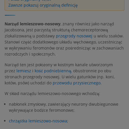
Zawsze pokazuj oryginalną definicję
Narząd lemieszowo-nosowy
, znany również jako narząd
Jacobsona, jest parzystą strukturą chemoreceptorową
zlokalizowaną u podstawy
przegrody nosowej
u wielu ssaków.
Stanowi część dodatkowego układu węchowego, uczestnicząc
w wykrywaniu feromonów oraz pośrednicząc w zachowaniach
rozrodczych i społecznych.
Narząd ten jest położony w kostnym kanale utworzonym
przez
lemiesz
i
kość podniebienną
, obustronnie po obu
stronach przegrody nosowej. U wielu gatunków (np. koni,
kotów, psów) uchodzi do
przewodu przysiecznego
.
W skład narządu lemieszowo-nosowego wchodzą:
nabłonek zmysłowy, zawierający neurony dwubiegunowe
wykrywające bodźce feromonowe;
chrząstka lemieszowo-nosowa
;