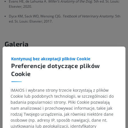
Evans HE, de Lahunta A.
Miller’s Anatomy of the Dog
. 5th ed. St. Louis:
Elsevier; 2020.
Dyce KM, Sack WO, Wensing CJG.
Textbook of Veterinary Anatomy
. 5th
ed. St. Louis: Elsevier; 2017.
Galeria
Kontynuuj bez akceptacji plików Cookie
Preferencje dotyczące plików
Cookie
IMAIOS i wybrane strony trzecie korzystają z plików
Cookie lub podobnych technologii, w szczególności do
badania popularności strony. Pliki Cookie pozwalają
nam analizować i przechowywać informacje, takie jak
rodzaj Twojego urządzenia, jak również niektóre dane
osobowe (np. adresy IP, sposób nawigacji, dane nt.
użytkowania lub geolokalizacji, identyfikatory