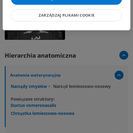
ZARZĄDZAJ PLIKAMI COOKIE
Hierarchia anatomiczna
Anatomia weterynaryjna
Narządy zmysłów
>
Narząd lemieszowo-nosowy
Powiązane struktury:
Ductus vomeronasalis
Chrząstka lemieszowo-nosowa