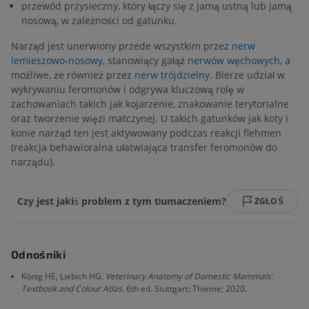
przewód przysieczny, który łączy się z jamą ustną lub jamą
nosową, w zależności od gatunku.
Narząd jest unerwiony przede wszystkim przez
nerw
lemieszowo-nosowy
, stanowiący gałąź
nerwów węchowych
, a
możliwe, że również przez
nerw trójdzielny
. Bierze udział w
wykrywaniu feromonów i odgrywa kluczową rolę w
zachowaniach takich jak kojarzenie, znakowanie terytorialne
oraz tworzenie więzi matczynej. U takich gatunków jak koty i
konie narząd ten jest aktywowany podczas reakcji flehmen
(reakcja behawioralna ułatwiająca transfer feromonów do
narządu).
Czy jest jakiś problem z tym tłumaczeniem?
ZGŁOŚ
Odnośniki
König HE, Liebich HG.
Veterinary Anatomy of Domestic Mammals:
Textbook and Colour Atlas
. 6th ed. Stuttgart: Thieme; 2020.