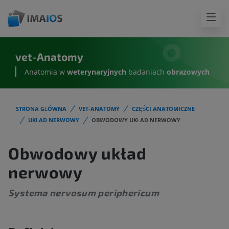
vet-Anatomy
Anatomia w
weterynaryjnych
badaniach
obrazowych
STRONA GŁÓWNA
VET-ANATOMY
CZĘŚCI ANATOMICZNE
UKŁAD NERWOWY
OBWODOWY UKŁAD NERWOWY
Obwodowy układ
nerwowy
Systema nervosum periphericum