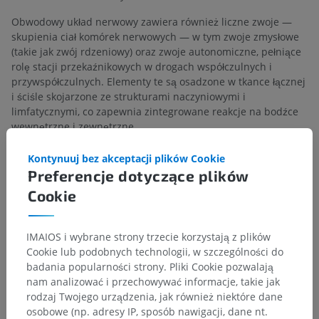
Obwodowy układ nerwowy zawiera również liczne zwoje —
skupienia ciał komórek nerwowych — w tym zwoje zmysłowe
(takie jak zwój rdzeniowy) oraz zwoje autonomiczne, pełniące
rolę stacji przekaźnikowych w drogach współczulnych i
przywspółczulnych. Elementy te są osadzone w tkance łącznej
i ściśle skojarzone ze strukturami naczyniowymi i
limfatycznymi, co zapewnia zintegrowane reakcje na bodźce
wewnętrzne i zewnętrzne.
Kontynuuj bez akceptacji plików Cookie
Czy jest jakiś problem z tym tłumaczeniem?
ZGŁOŚ
Preferencje dotyczące plików
Cookie
Odnośniki
IMAIOS i wybrane strony trzecie korzystają z plików
König HE, Liebich HG.
Veterinary Anatomy of Domestic Mammals:
Cookie lub podobnych technologii, w szczególności do
Textbook and Colour Atlas
. 6th ed. Stuttgart: Thieme; 2020.
badania popularności strony. Pliki Cookie pozwalają
nam analizować i przechowywać informacje, takie jak
Dyce KM, Sack WO, Wensing CJG.
Textbook of Veterinary Anatomy
. 5th ed.
St. Louis: Elsevier; 2017.
rodzaj Twojego urządzenia, jak również niektóre dane
osobowe (np. adresy IP, sposób nawigacji, dane nt.
Evans HE, de Lahunta A.
Miller’s Anatomy of the Dog
. 5th ed. St. Louis: