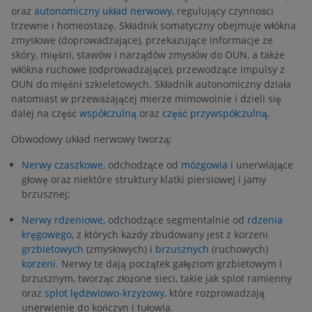
oraz
autonomiczny układ nerwowy
, regulujący czynności
trzewne i homeostazę. Składnik somatyczny obejmuje włókna
zmysłowe (doprowadzające), przekazujące informacje ze
skóry, mięśni, stawów i narządów zmysłów do OUN, a także
włókna ruchowe (odprowadzające), przewodzące impulsy z
OUN do mięśni szkieletowych. Składnik autonomiczny działa
natomiast w przeważającej mierze mimowolnie i dzieli się
dalej na część
współczulną
oraz
część przywspółczulną
.
Obwodowy układ nerwowy tworzą:
Nerwy czaszkowe
, odchodzące od
mózgowia
i unerwiające
głowę oraz niektóre struktury klatki piersiowej i jamy
brzusznej;
Nerwy rdzeniowe
, odchodzące segmentalnie od
rdzenia
kręgowego
, z których każdy zbudowany jest z korzeni
grzbietowych
(zmysłowych) i
brzusznych
(ruchowych)
korzeni
. Nerwy te dają początek gałęziom grzbietowym i
brzusznym, tworząc złożone sieci, takie jak splot ramienny
oraz
splot lędźwiowo-krzyżowy
, które rozprowadzają
unerwienie do kończyn i tułowia.