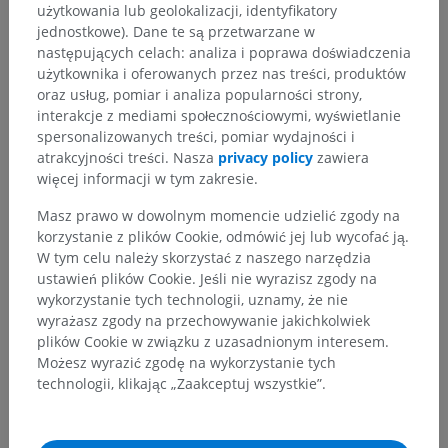
użytkowania lub geolokalizacji, identyfikatory
Elsevier; 2020.
jednostkowe). Dane te są przetwarzane w
następujących celach: analiza i poprawa doświadczenia
użytkownika i oferowanych przez nas treści, produktów
oraz usług, pomiar i analiza popularności strony,
interakcje z mediami społecznościowymi, wyświetlanie
Hierarchia anatomiczna
spersonalizowanych treści, pomiar wydajności i
atrakcyjności treści. Nasza
privacy policy
zawiera
więcej informacji w tym zakresie.
Anatomia weterynaryjna
Masz prawo w dowolnym momencie udzielić zgody na
Układ nerwowy
>
Obwodowy układ nerwowy
korzystanie z plików Cookie, odmówić jej lub wycofać ją.
W tym celu należy skorzystać z naszego narzędzia
Powiązane struktury:
ustawień plików Cookie. Jeśli nie wyrazisz zgody na
Nerwy czaszkowe
wykorzystanie tych technologii, uznamy, że nie
Nerwy rdzeniowe
wyrażasz zgody na przechowywanie jakichkolwiek
plików Cookie w związku z uzasadnionym interesem.
Terminy ogólne
Możesz wyrazić zgodę na wykorzystanie tych
technologii, klikając „Zaakceptuj wszystkie”.
Histologia weterynaryjna