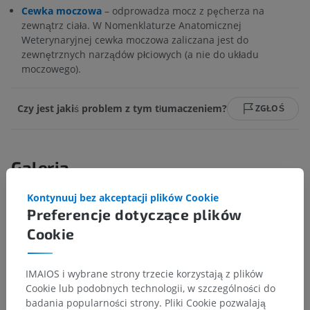
Cewka moczowa
– odprowadza mocz z pęcherza na
zewnątrz ciała. W Nomenklaturze Anatomicznej
Weterynaryjnej cewka moczowa zaliczana jest do
zewnętrznych narządów płciowych (a nie do układu
moczowego).
Czy jest jakiś problem z tym tłumaczeniem?
ZGŁOŚ
Galeria
Kontynuuj bez akceptacji plików Cookie
Preferencje dotyczące plików
Cookie
IMAIOS i wybrane strony trzecie korzystają z plików
Cookie lub podobnych technologii, w szczególności do
badania popularności strony. Pliki Cookie pozwalają