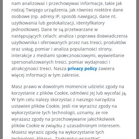
nam analizować i przechowywać informacje, takie jak
rodzaj Twojego urządzenia, jak również niektóre dane
osobowe (np. adresy IP, sposób nawigacji, dane nt.
użytkowania lub geolokalizacji, identyfikatory
jednostkowe). Dane te są przetwarzane w
następujących celach: analiza i poprawa doświadczenia
użytkownika i oferowanych przez nas treści, produktów
oraz usług, pomiar i analiza popularności strony,
interakcje z mediami społecznościowymi, wyświetlanie
spersonalizowanych treści, pomiar wydajności i
atrakcyjności treści. Nasza
privacy policy
zawiera
więcej informacji w tym zakresie.
Masz prawo w dowolnym momencie udzielić zgody na
Hierarchia anatomiczna
korzystanie z plików Cookie, odmówić jej lub wycofać ją.
W tym celu należy skorzystać z naszego narzędzia
ustawień plików Cookie. Jeśli nie wyrazisz zgody na
wykorzystanie tych technologii, uznamy, że nie
Anatomia weterynaryjna
wyrażasz zgody na przechowywanie jakichkolwiek
Splanchnologia
>
Układ moczowo-płciowy
>
plików Cookie w związku z uzasadnionym interesem.
Systema urinarium
Możesz wyrazić zgodę na wykorzystanie tych
technologii, klikając „Zaakceptuj wszystkie”.