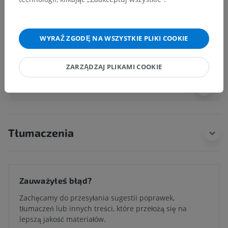
Powiązane struktury:
Nerka
Moczowód
WYRAŹ ZGODĘ NA WSZYSTKIE PLIKI COOKIE
Pęcherz moczowy
ZARZĄDZAJ PLIKAMI COOKIE
Histologia weterynaryjna
Tłumaczenia
Zauważyłeś błąd?
Zachęcamy do przesyłania sugestii poprawek,
tłumaczeń lub innych treści, które przełożą się na
lepszą jakość materiałów.