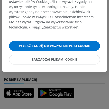
ustawień plików Cookie. Jeśli nie wyrazisz zgody na
wykorzystanie tych technologii, uznamy, że nie
Tłumaczenia
wyrażasz zgody na przechowywanie jakichkolwiek
plików Cookie w związku z uzasadnionym interesem.
Możesz wyrazić zgodę na wykorzystanie tych
technologii, klikając „Zaakceptuj wszystkie”.
Zauważyłeś błąd?
Zachęcamy do przesyłania sugestii poprawek,
tłumaczeń lub innych treści, które przełożą się na
WYRAŹ ZGODĘ NA WSZYSTKIE PLIKI COOKIE
lepszą jakość materiałów.
ZARZĄDZAJ PLIKAMI COOKIE
Zgłoś problem
POBIERZ APLIKACJĘ