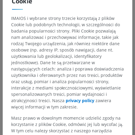
Cookie
IMAIOS i wybrane strony trzecie korzystają z plików
Cookie lub podobnych technologii, w szczególności do
badania popularności strony. Pliki Cookie pozwalają
nam analizować i przechowywać informacje, takie jak
rodzaj Twojego urządzenia, jak również niektóre dane
osobowe (np. adresy IP, sposób nawigacji, dane nt.
użytkowania lub geolokalizacji, identyfikatory
jednostkowe). Dane te są przetwarzane w
Hierarchia anatomiczna
następujących celach: analiza i poprawa doświadczenia
użytkownika i oferowanych przez nas treści, produktów
oraz usług, pomiar i analiza popularności strony,
Anatomia weterynaryjna
interakcje z mediami społecznościowymi, wyświetlanie
spersonalizowanych treści, pomiar wydajności i
Powłoka
>
Tori
>
Opuszka śródręczna
atrakcyjności treści. Nasza
privacy policy
zawiera
więcej informacji w tym zakresie.
Powiązane struktury:
Nie istnieją struktury powiązane
z tą częścią ciała
Masz prawo w dowolnym momencie udzielić zgody na
korzystanie z plików Cookie, odmówić jej lub wycofać ją.
W tym celu należy skorzystać z naszego narzędzia