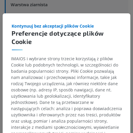
Warstwa ziarnista
Powiązane struktury:
Nie istnieją struktury powiązane
z tą częścią ciała
Kontynuuj bez akceptacji plików Cookie
Preferencje dotyczące plików
Cookie
Histologia weterynaryjna
IMAIOS i wybrane strony trzecie korzystają z plików
Cookie lub podobnych technologii, w szczególności do
Porównawcza anatomia człowieka
badania popularności strony. Pliki Cookie pozwalają
nam analizować i przechowywać informacje, takie jak
rodzaj Twojego urządzenia, jak również niektóre dane
osobowe (np. adresy IP, sposób nawigacji, dane nt.
Tłumaczenia
użytkowania lub geolokalizacji, identyfikatory
jednostkowe). Dane te są przetwarzane w
następujących celach: analiza i poprawa doświadczenia
użytkownika i oferowanych przez nas treści, produktów
Zauważyłeś błąd?
oraz usług, pomiar i analiza popularności strony,
interakcje z mediami społecznościowymi, wyświetlanie
Zachęcamy do przesyłania sugestii poprawek,