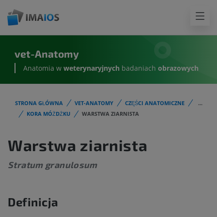
vet-Anatomy
Anatomia w
weterynaryjnych
badaniach
obrazowych
STRONA GŁÓWNA
VET-ANATOMY
CZĘŚCI ANATOMICZNE
...
KORA MÓŻDŻKU
WARSTWA ZIARNISTA
Warstwa ziarnista
Stratum granulosum
Definicja