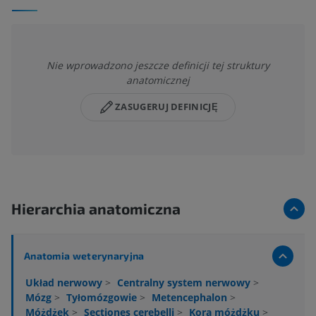
Nie wprowadzono jeszcze definicji tej struktury
anatomicznej
ZASUGERUJ DEFINICJĘ
Hierarchia anatomiczna
Anatomia weterynaryjna
Układ nerwowy
>
Centralny system nerwowy
>
Mózg
>
Tyłomózgowie
>
Metencephalon
>
Móżdżek
>
Sectiones cerebelli
>
Kora móżdżku
>