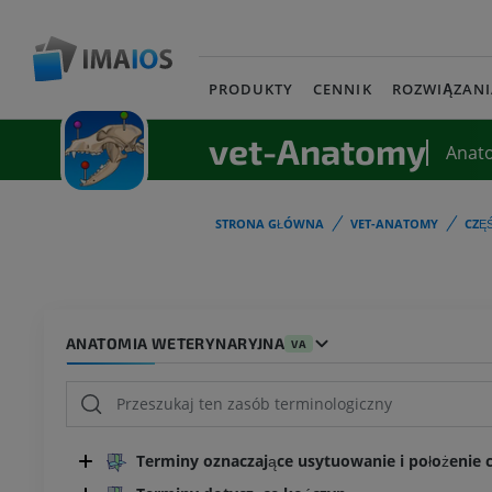
PRODUKTY
CENNIK
ROZWIĄZANI
vet-Anatomy
Anat
STRONA GŁÓWNA
VET-ANATOMY
CZĘ
ANATOMIA WETERYNARYJNA
VA
Terminy oznaczające usytuowanie i położenie cz