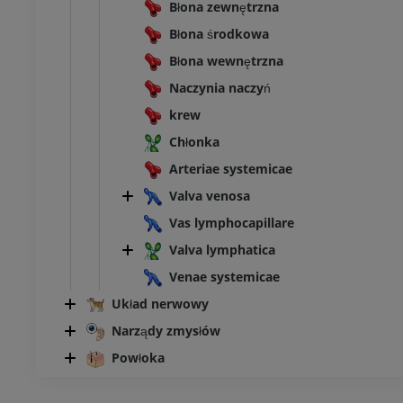
Błona zewnętrzna
Błona środkowa
Błona wewnętrzna
Naczynia naczyń
krew
Chłonka
Arteriae systemicae
Valva venosa
Vas lymphocapillare
Valva lymphatica
Venae systemicae
Układ nerwowy
Narządy zmysłów
Powłoka