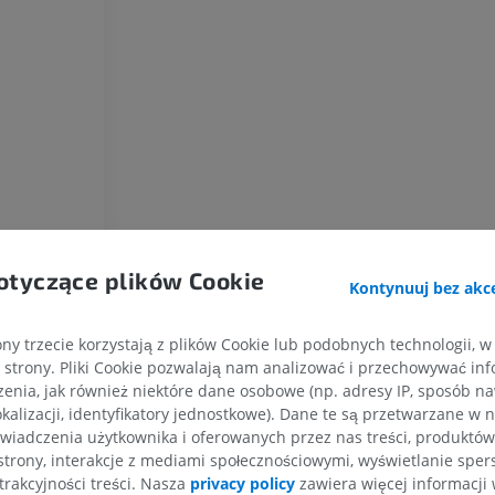
Koń – osteologia
Radiografia
ZA DARMO
Koń – nadgarstek
TK
PREMIUM
Koń – Miologia
Ilustracje
otyczące plików Cookie
Kontynuuj bez akce
PREMIUM
ny trzecie korzystają z plików Cookie lub podobnych technologii, w
Koń - Palec
strony. Pliki Cookie pozwalają nam analizować i przechowywać info
RM
enia, jak również niektóre dane osobowe (np. adresy IP, sposób naw
PREMIUM
kalizacji, identyfikatory jednostkowe). Dane te są przetwarzane w 
wiadczenia użytkownika i oferowanych przez nas treści, produktów 
Koń – palec i kopyto
strony, interakcje z mediami społecznościowymi, wyświetlanie sper
Ilustracje
trakcyjności treści. Nasza
privacy policy
zawiera więcej informacji 