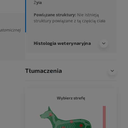
Żyła
Powiązane struktury:
Nie istnieją
struktury powiązane z tą częścią ciała
natomicznej
Histologia weterynaryjna
Tłumaczenia
PIES - 
Wybierz strefę
ło