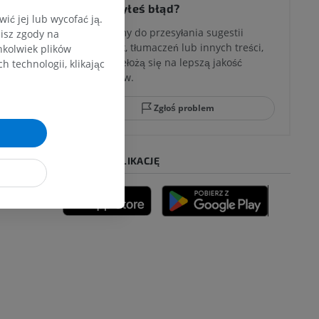
Zauważyłeś błąd?
ć jej lub wycofać ją.
Zachęcamy do przesyłania sugestii
zisz zgody na
poprawek, tłumaczeń lub innych treści,
hkolwiek plików
które przełożą się na lepszą jakość
 technologii, klikając
materiałów.
Zgłoś problem
POBIERZ APLIKACJĘ