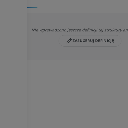
Nie wprowadzono jeszcze definicji tej struktury a
ZASUGERUJ DEFINICJĘ
KOŃ
MYSZ
Koń - Osteologia
Mysz - całe cia
Ilustracje
TK
PREMIUM
ZA DARMO