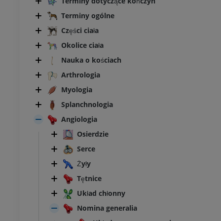
Terminy dotyczące kończyn
Terminy ogólne
Części ciała
Okolice ciała
Nauka o kościach
Arthrologia
Myologia
Splanchnologia
Angiologia
Osierdzie
Serce
Żyły
BYDŁO
Tętnice
łowa i szyja
Bydło - Ogólna anatomia
Układ chłonny
Ilustracje
Nomina generalia
UM
ZA DARMO