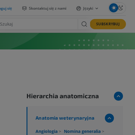
guj się
Skontaktuj się z nami
Języki
SUBSKRYBUJ
Hierarchia anatomiczna
Anatomia weterynaryjna
Angiologia
>
Nomina generalia
>