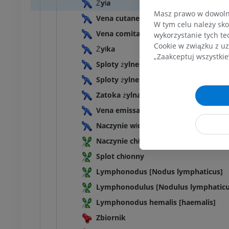
Żyła
Masz prawo w dowolny
Vena cutanea
W tym celu należy sko
Vena comitans
wykorzystanie tych te
Cookie w związku z uz
Żyłka
„Zaakceptuj wszystkie
Sploty żylne
Sploty żylne
Zatoka żylna
Vena emissaria
Naczynie włosowate
Naczynie chłonne
Splot chłonny
Lymphonodus [Nodus lymphaticus]
Lymphonodulus [Nodulus lymphaticu
Lymphonodus hemalis [haemalis]
Zbiornik