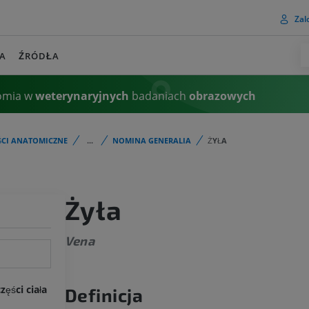
Zalo
A
ŹRÓDŁA
omia w
weterynaryjnych
badaniach
obrazowych
ŚCI ANATOMICZNE
...
NOMINA GENERALIA
ŻYŁA
Żyła
Vena
ęści ciała
Definicja