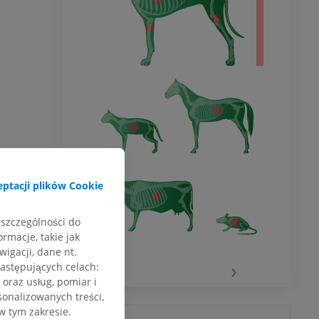
ptacji plików Cookie
 szczególności do
rmacje, takie jak
igacji, dane nt.
‹
›
następujących celach:
oraz usług, pomiar i
sonalizowanych treści,
w tym zakresie.