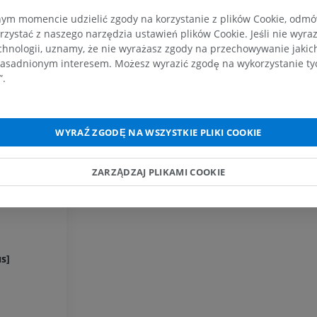
PREMIUM
m momencie udzielić zgody na korzystanie z plików Cookie, odmówi
rzystać z naszego narzędzia ustawień plików Cookie. Jeśli nie wyra
Koń – głowa
chnologii, uznamy, że nie wyrażasz zgody na przechowywanie jakic
TK
asadnionym interesem. Możesz wyrazić zgodę na wykorzystanie tych
PREMIUM
”.
Koń – Zęby
Ilustracje
WYRAŹ ZGODĘ NA WSZYSTKIE PLIKI COOKIE
ZA DARMO
ZARZĄDZAJ PLIKAMI COOKIE
s]