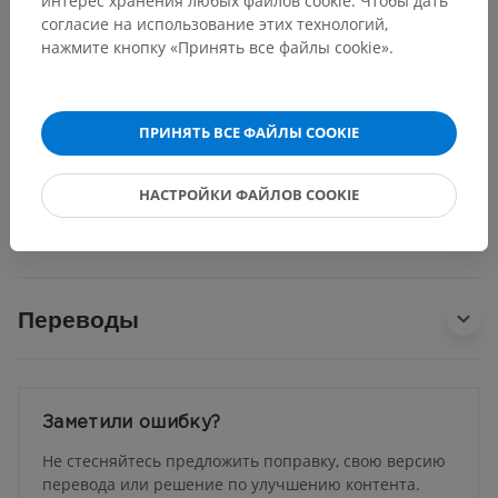
интерес хранения любых файлов cookie. Чтобы дать
согласие на использование этих технологий,
Анатомия человека 1
нажмите кнопку «Принять все файлы cookie».
Нейроанатомия человека
ПРИНЯТЬ ВСЕ ФАЙЛЫ COOKIE
НАСТРОЙКИ ФАЙЛОВ COOKIE
Сравнительная анатомия
животных
Переводы
Заметили ошибку?
Не стесняйтесь предложить поправку, свою версию
перевода или решение по улучшению контента.