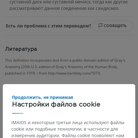
суставной диск или суставной мениск, тогда как другие
рассматривают данное соединение как синдесмоз.
Есть ли проблема с этим переводом?
СООБЩИТЬ
Литература
This definition incorporates text from a public domain edition of Gray's
Anatomy (20th U.S. edition of Gray's Anatomy of the Human Body,
published in 1918 – from http://www.bartleby.com/107/).
Галерея
Продолжить, не принимая
Настройки файлов cookie
IMAIOS и некоторые третьи лица используют файлы
cookie или подобные технологии, в частности для
измерения аудитории. Файлы cookie позволяют нам