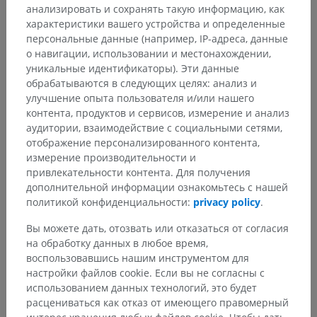
анализировать и сохранять такую информацию, как
характеристики вашего устройства и определенные
персональные данные (например, IP-адреса, данные
о навигации, использовании и местонахождении,
уникальные идентификаторы). Эти данные
обрабатываются в следующих целях: анализ и
улучшение опыта пользователя и/или нашего
Анатомическая иерархия
контента, продуктов и сервисов, измерение и анализ
аудитории, взаимодействие с социальными сетями,
отображение персонализированного контента,
Анатомия человека 2
измерение производительности и
привлекательности контента. Для получения
Человеческое тело
>
дополнительной информации ознакомьтесь с нашей
Systemata musculoskeletalia
>
Суставы
>
политикой конфиденциальности:
privacy policy
.
Juncturae ossiculorum auditus
>
Суставы слуховых косточек
Вы можете дать, отозвать или отказаться от согласия
на обработку данных в любое время,
Основные структуры:
воспользовавшись нашим инструментом для
Наковально-молоточковый сустав
настройки файлов cookie. Если вы не согласны с
Наковально-стременной сустав
использованием данных технологий, это будет
расцениваться как отказ от имеющего правомерный