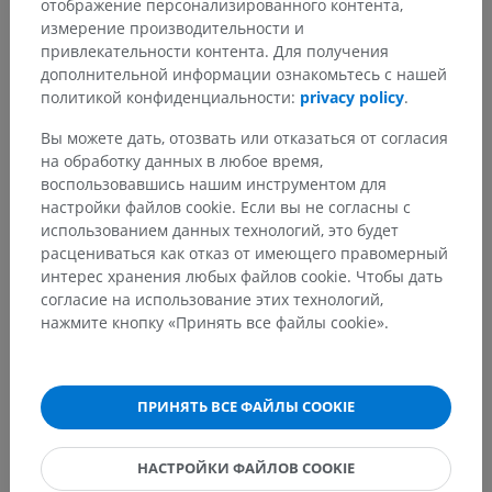
отображение персонализированного контента,
Синовиальная сумка
>
Подкожная сумка
измерение производительности и
привлекательности контента. Для получения
Основные структуры:
Нет анатомических терминов,
дополнительной информации ознакомьтесь с нашей
относящихся к этой части тела
политикой конфиденциальности:
privacy policy
.
Вы можете дать, отозвать или отказаться от согласия
на обработку данных в любое время,
Анатомия человека 1
воспользовавшись нашим инструментом для
настройки файлов cookie. Если вы не согласны с
использованием данных технологий, это будет
расцениваться как отказ от имеющего правомерный
Сравнительная анатомия
интерес хранения любых файлов cookie. Чтобы дать
животных
согласие на использование этих технологий,
нажмите кнопку «Принять все файлы cookie».
Переводы
ПРИНЯТЬ ВСЕ ФАЙЛЫ COOKIE
НАСТРОЙКИ ФАЙЛОВ COOKIE
Заметили ошибку?