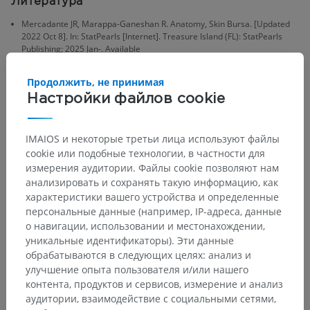
Литература
Mercadante JR, Marappa-Ganeshan R. Anatomy, Skin Bursa. [Updated
2022 Oct 8]. In: StatPearls [Internet]. Treasure Island (FL): StatPearls
Publishing; 2025 Jan-. Available
from:
https://www.ncbi.nlm.nih.gov/books/NBK554438/
Продолжить, не принимая
Williams CH, Jamal Z, Sternard BT. Bursitis. [Updated 2023 Jul 24]. In:
StatPearls [Internet]. Treasure Island (FL): StatPearls Publishing; 2025
Настройки файлов cookie
Jan-. Available from:
https://www.ncbi.nlm.nih.gov/books/NBK513340/
Gray, H. (2016)
Gray’s anatomy the anatomical basis of clinical practice
.
IMAIOS и некоторые третьи лица используют файлы
41st edition. Edited by S. Standring. New York: Elsevier.
cookie или подобные технологии, в частности для
измерения аудитории. Файлы cookie позволяют нам
анализировать и сохранять такую информацию, как
характеристики вашего устройства и определенные
персональные данные (например, IP-адреса, данные
Анатомическая иерархия
о навигации, использовании и местонахождении,
уникальные идентификаторы). Эти данные
обрабатываются в следующих целях: анализ и
Анатомия человека 2
улучшение опыта пользователя и/или нашего
контента, продуктов и сервисов, измерение и анализ
Человеческое тело
>
аудитории, взаимодействие с социальными сетями,
Systemata musculoskeletalia
>
Systema musculare
>