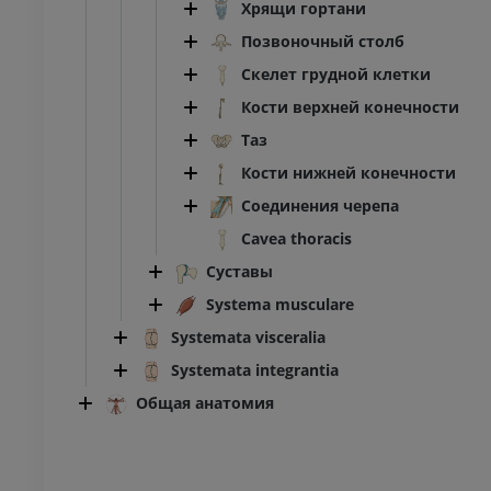
Хрящи гортани
трации
Иллюстрации
Позвоночный столб
ИУМ
ПРЕМИУМ
Скелет грудной клетки
Ankle and foot CT
Кости верхней конечности
KT
Таз
ПРЕМИУМ
Кости нижней конечности
Соединения черепа
Cavea thoracis
Суставы
Systema musculare
Systemata visceralia
Systemata integrantia
Общая анатомия