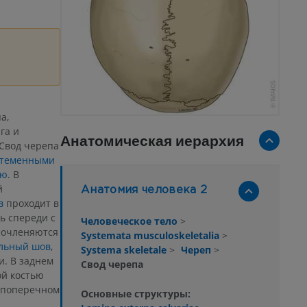
а,
га и
Анатомическая иерархия
Свод черепа
теменными
ью
. В
й
Анатомия человека 2
в
проходит в
ь спереди с
Человеческое тело
>
сочленяются
Systemata musculoskeletalia
>
альный шов
,
Systema skeletale
>
Череп
>
. В заднем
Свод черепа
ой костью
в поперечном
Основные структуры: