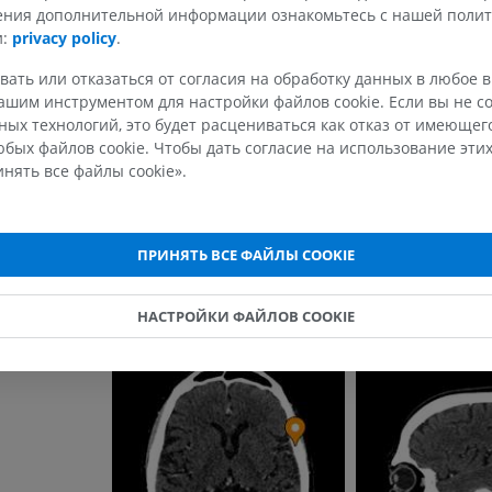
чения дополнительной информации ознакомьтесь с нашей поли
и:
privacy policy
.
тная щель
Есть ли проблема с этим переводом?
С
МРТ верхней
Нижняя кон
Иллюстрации
конечности
вать или отказаться от согласия на обработку данных в любое 
MPT
ПРЕМИУМ
шим инструментом для настройки файлов cookie. Если вы не со
ПРЕМИУМ
ых технологий, это будет расцениваться как отказ от имеюще
Литература
Рентгеногр
бых файлов cookie. Чтобы дать согласие на использование этих
Anderson BW, Kortz MW, Black AC, et al. Anatomy, Head and
МРТ плечевого сустава
нижней кон
нять все файлы cookie».
[Updated 2023 Nov 9]. In: StatPearls [Internet]. Treasure Isl
MPT
Рентгеногра
StatPearls Publishing; 2024 Jan-. Available from:
ПРЕМИУМ
БЕСПЛАТНО
https://www.ncbi.nlm.nih.gov/books/NBK499834/
ПРИНЯТЬ ВСЕ ФАЙЛЫ COOKIE
МРТ запястья
МРТ нижней
MPT
MPT
Галерея
ПРЕМИУМ
ПРЕМИУМ
НАСТРОЙКИ ФАЙЛОВ COOKIE
МРТ локтевого сустава
Hip MRI
MPT
MPT
ПРЕМИУМ
ПРЕМИУМ
МРТ кисти
МРТ коленно