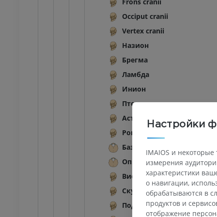
Frons cranii
Occiput cranii
Vertex cranii
Назион
Брегма
Ламбда
Инион
Птерион
Астерион
Настройки ф
Porion
Базион
IMAIOS и некоторые 
Опистион
измерения аудитории
характеристики ваше
Височная ямка
о навигации, испол
Скуловая дуга
обрабатываются в сл
продуктов и сервисо
Подвисочная ямка
ПРЕДПЛЮСНА - СТОПА
отображение персон