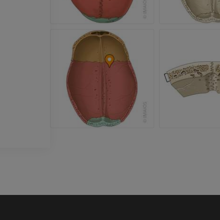
ПРЕМИУМ
Голень (арт
кости)
KT
БЕСПЛАТНО
Ангиографи
нижних коне
Ангиография
БЕСПЛАТНО