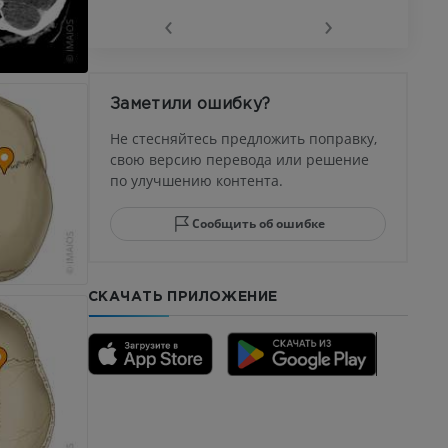
‹
›
афия
устава
Заметили ошибку?
ма
Не стесняйтесь предложить поправку,
свою версию перевода или решение
по улучшению контента.
юсны и
ела стопы
Сообщить об ошибке
СКАЧАТЬ ПРИЛОЖЕНИЕ
го отдела
CTA