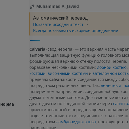
Muhammad A. Javaid
Автоматический перевод
Показать исходный текст
Всегда показывать исходное определение
Calvaria
(свод черепа) — это верхняя часть череп
выполняющая защитную функцию головного моз
формирующая верхнюю стенку полости черепа. 
образован несколькими костями:
лобной костью
,
костями
,
височными костями
и
затылочной кост
пределах
calvaria
кости соединяются между собо
посредством различных швов. Так,
венечный шо
поперечном направлении, соединяя лобную кост
двумя теменными костями. Две теменные кости 
друг с другом по срединной линии через
сагитт
 норма
ориентированный в переднезаднем направлении
отделе теменные кости соединяются с затылочн
посредством
ламбдовидного шва
, проходящего 
направлении.