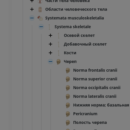
Части тела человека
Области человеческого тела
Systemata musculoskeletalia
Systema skeletale
Осевой скелет
Добавочный скелет
Кости
Череп
Norma frontalis cranii
Norma superior cranii
Norma occipitalis cranii
Norma lateralis cranii
Нижняя норма; базальная
Pericranium
Полость черепа