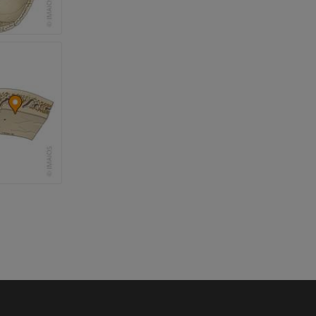
ерии и
я артерий
чностей