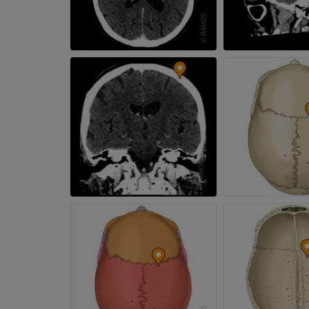
MPT
MPT
ПРЕМИУМ
ПРЕМИУМ
Рентгенография
КТ-артрогр
верхней конечности
коленного с
Рентгенограммы
КТ артрограм
ПРЕМИУМ
ПРЕМИУМ
Верхняя конечность
МРТ предпл
Иллюстрации
заднего отд
MPT
ПРЕМИУМ
ПРЕМИУМ
Ангиография артерий
верхней конечности
МРТ передне
Ангиография
стопы
MPT
БЕСПЛАТНО
ПРЕМИУМ
Visible Human Project
Фотографии
Lower limb 
KT
ПРЕМИУМ