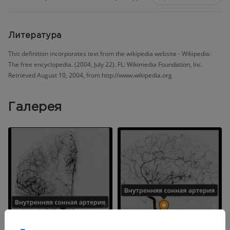
Литература
This definition incorporates text from the wikipedia website - Wikipedia:
The free encyclopedia. (2004, July 22). FL: Wikimedia Foundation, Inc.
Retrieved August 10, 2004, from http://www.wikipedia.org
Галерея