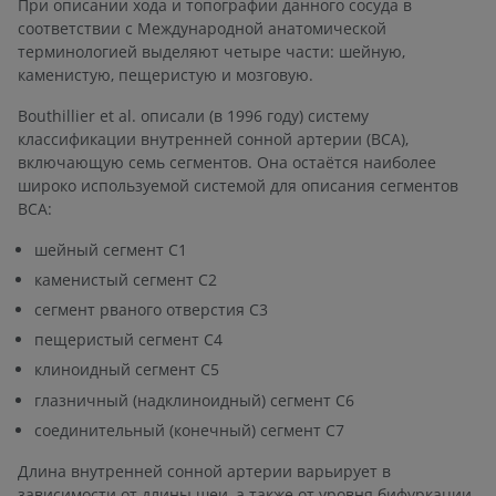
При описании хода и топографии данного сосуда в
соответствии с Международной анатомической
терминологией выделяют четыре части: шейную,
каменистую, пещеристую и мозговую.
Bouthillier et al. описали (в 1996 году) систему
классификации внутренней сонной артерии (ВСА),
включающую семь сегментов. Она остаётся наиболее
широко используемой системой для описания сегментов
ВСА:
шейный сегмент C1
каменистый сегмент C2
сегмент рваного отверстия C3
пещеристый сегмент C4
клиноидный сегмент C5
глазничный (надклиноидный) сегмент C6
соединительный (конечный) сегмент C7
Длина внутренней сонной артерии варьирует в
зависимости от длины шеи, а также от уровня бифуркации