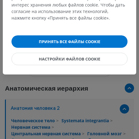
интерес хранения любых файлов cookie. Чтобы дать
согласие на использование этих технологий,
нажмите кнопку «Принять все файлы cookie».
ПРИНЯТЬ ВСЕ ФАЙЛЫ COOKIE
15 изображений из 18
НАСТРОЙКИ ФАЙЛОВ COOKIE
Показать больше изображений
Анатомическая иерархия
Анатомия человека 2
Человеческое тело
>
Systemata integrantia
>
Нервная система
>
Центральная нервная система
>
Головной мозг
>