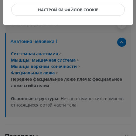
Анатомическая иерархия
НАСТРОЙКИ ФАЙЛОВ COOKIE
Анатомия человека 2
Анатомия человека 1
Системная анатомия
>
Мышцы; мышечная система
>
Мышцы верхней конечности
>
Фасциальные ложа
>
Переднее фасциальное ложе плеча; фасциальное
ложе сгибателей
Основные структуры:
Нет анатомических терминов,
относящихся к этой части тела
Переводы