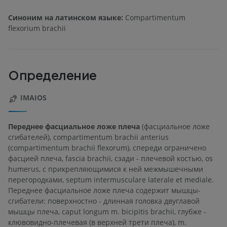
Синоним на латинском языке:
Compartimentum
flexorium brachii
Определение
IMAIOS
Переднее фасциальное ложе плеча
(фасциальное ложе
сгибателей), compartimentum brachii anterius
(compartimentum brachii flexorum), спереди ограничено
фасцией плеча, fascia brachii, сзади - плечевой костью, os
humerus, с прикрепляющимися к ней межмышечными
перегородками, septum intermusculare laterale et mediale.
Переднее фасциальное ложе плеча содержит мышцы-
сгибатели: поверхностно - длинная головка двуглавой
мышцы плеча, caput longum m. bicipitis brachii, глубже -
клювовидно-плечевая (в верхней трети плеча), m.