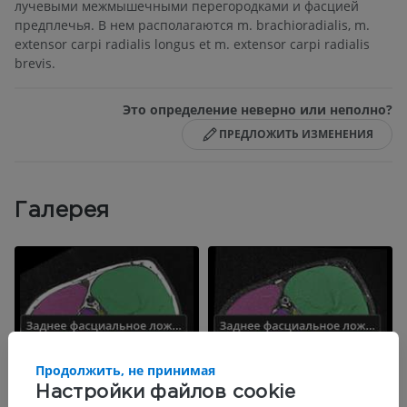
лучевыми межмышечными перегородками и фасцией
предплечья. В нем располагаются m. brachioradialis, m.
extensor carpi radialis longus et m. extensor carpi radialis
brevis.
Это определение неверно или неполно?
ПРЕДЛОЖИТЬ ИЗМЕНЕНИЯ
Галерея
Продолжить, не принимая
Настройки файлов cookie