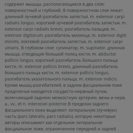
содержит мышцы, располагающиеся в два слоя:
поверхностный и глубокий. В поверхностном слое лежат:
длинный лучевой разгибатель запястья, m. extensor carpi
radialis longus, короткий лучевой разгибатель запястья, m.
extensor carpi radialis brevis, разгибатель пальцев, m.
extensor digitorum, разгибатель мизинца, m. extensor digiti
minimi, локтевой разгибатель запястья, m. extensor carpi
ulnaris. В глубоком слое: супинатор, m. supinator, длинная
мышца, отводящая большой палец кисти, m. abductor
pollicis longus, короткий разгибатель большого пальца
кисти, m. extensor pollicis brevis, длинный разгибатель
большого пальца кисти, m. extensor pollicis longus,
разгибатель указательного пальца, m. extensor indicis.
Кроме мышц-разгибателей, в заднем фасциальном ложе
предплечья находится сосудисто-нервный пучок,
включающий заднюю межкостную артерию, вены и нерв,
a., vv., et n. interossei posterior.В пределах заднего
фасциального ложа выделяют латеральную (лучевую)
часть (pars lateralis, pars radialis), которую некоторые
авторы описывают как отдельное латеральное
фасциальное ложе, ограниченное передней и задней