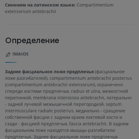
Синоним на латинском языке:
Compartimentum
extensorium antebrachii
Определение
IMAIOS
Заднее фасциальное ложе предплечья
(фасциальное
ложе разгибателей), compartimentum antebrachii posterius
(compartimentum antebrachii extensorum), ограничено
спереди костями предплечья, radius et ulna, межкостной
перепонкой, membrana interossea antebrachii, латерально
- задней лучевой межышечной перегородкой, septum
intermusculare radiale posterius, медиально - сращение
собственной фасции с задним краем локтевой кости и
сзади - фасцией предплечья, fascia antebrachii. В заднем
фасциальном ложе находятся мышцы-разгибатели
предплечья. Заднее фасциальное ложе предплечья